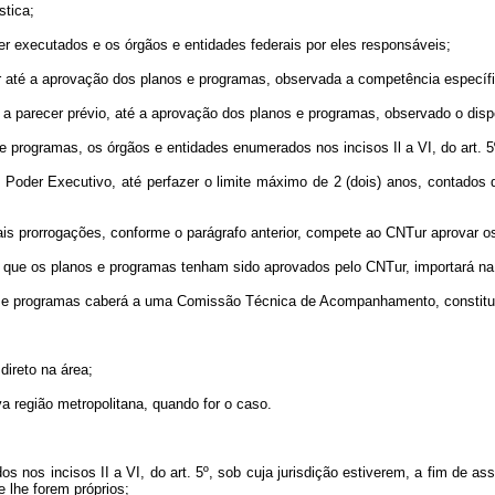
stica;
er executados e os órgãos e entidades federais por eles responsáveis;
ar até a aprovação dos planos e programas, observada a competência específ
s a parecer prévio, até a aprovação dos planos e programas, observado o dis
 e programas, os órgãos e entidades enumerados nos incisos Il a VI, do art. 5º
 do Poder Executivo, até perfazer o limite máximo de 2 (dois) anos, contados 
ais prorrogações, conforme o parágrafo anterior, compete ao CNTur aprovar os
m que os planos e programas tenham sido aprovados pelo CNTur, importará na
os e programas caberá a uma Comissão Técnica de Acompanhamento, constitu
direto na área;
va região metropolitana, quando for o caso.
os nos incisos II a VI, do art. 5º, sob cuja jurisdição estiverem, a fim de 
e lhe forem próprios;