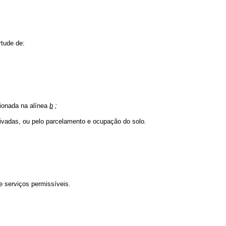
rtude de:
cionada na alínea
b
;
privadas, ou pelo parcelamento e ocupação do solo.
e serviços permissíveis.