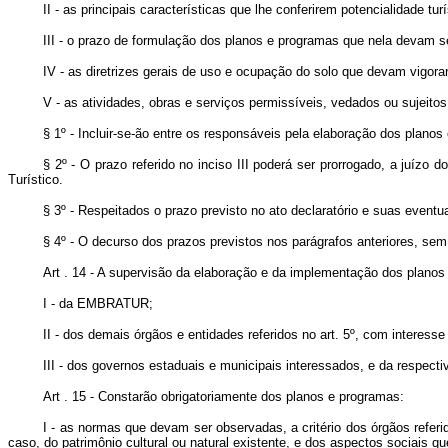
II - as principais características que lhe conferirem potencialidade turí
III - o prazo de formulação dos planos e programas que nela devam s
IV - as diretrizes gerais de uso e ocupação do solo que devam vigor
V - as atividades, obras e serviços permissíveis, vedados ou sujeito
§ 1º - Incluir-se-ão entre os responsáveis pela elaboração dos planos
§ 2º - O prazo referido no inciso III poderá ser prorrogado, a juízo
Turístico.
§ 3º - Respeitados o prazo previsto no ato declaratório e suas eventu
§ 4º - O decurso dos prazos previstos nos parágrafos anteriores, se
Art . 14 - A supervisão da elaboração e da implementação dos plan
I - da EMBRATUR;
II - dos demais órgãos e entidades referidos no art. 5º, com interesse 
III - dos governos estaduais e municipais interessados, e da respecti
Art . 15 - Constarão obrigatoriamente dos planos e programas:
I - as normas que devam ser observadas, a critério dos órgãos referid
caso, do patrimônio cultural ou natural existente, e dos aspectos sociais qu