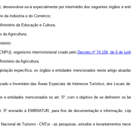
i, desenvolver-se-á especialmente por intermédio dos seguintes órgãos e ent
o da Indústria e do Comércio;
 Ministério da Educação e Cultura;
o da Agricultura;
terior;
CNPU), organismo interministerial criado pelo
Decreto nº 74.156, de 6 de jun
istério da Agricultura.
egislação específica, os órgãos e entidades mencionados neste artigo atuarão
o o Inventário das Áreas Especiais de Interesse Turístico, dos Locais de In
ntidades mencionados no art. 5º, com o objetivo de se definirem os bens c
rt. 5º enviarão à EMBRATUR, para fins de documentação e informação, cópi
Nacional de Turismo - CNTur - as pesquisas, estudos e levantamentos necess