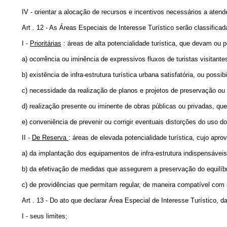
IV - orientar a alocação de recursos e incentivos necessários a atende
Art . 12 - As Áreas Especiais de Interesse Turístico serão classifica
I -
Prioritárias
: áreas de alta potencialidade turística, que devam ou 
a) ocorrência ou iminência de expressivos fluxos de turistas visitante
b) existência de infra-estrutura turística urbana satisfatória, ou poss
c) necessidade da realização de planos e projetos de preservação ou 
d) realização presente ou iminente de obras públicas ou privadas, q
e) conveniência de prevenir ou corrigir eventuais distorções do uso 
II -
De Reserva
: áreas de elevada potencialidade turística, cujo apr
a) da implantação dos equipamentos de infra-estrutura indispensáveis
b) da efetivação de medidas que assegurem a preservação do equilíbrio
c) de providências que permitam regular, de maneira compatível com a 
Art . 13 - Do ato que declarar Área Especial de Interesse Turístico, da
I - seus limites;