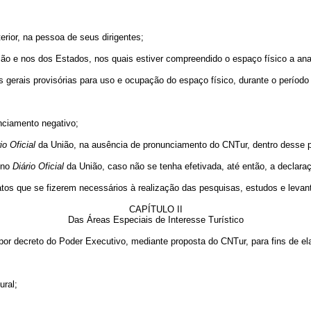
erior, na pessoa de seus dirigentes;
ão e nos dos Estados, nos quais estiver compreendido o espaço físico a anal
izes gerais provisórias para uso e ocupação do espaço físico, durante o perío
nciamento negativo;
io
Oficial
da União, na ausência de pronunciamento do CNTur, dentro desse p
o no
Diário
Oficial
da União, caso não se tenha efetivada, até então, a declaraç
tos que se fizerem necessários à realização das pesquisas, estudos e levant
CAPÍTULO II
Das Áreas Especiais de Interesse Turístico
as por decreto do Poder Executivo, mediante proposta do CNTur, para fins de
ural;