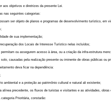
r aos objetivos e diretrizes da presente Lei.
das nas seguintes categorias:
possam ser objeto de planos e programas de desenvolvimento turístico, em vi
s;
ibilidade de sua implementação;
recuperação dos Locais de Interesse Turístico nelas incluídos;
ue permitam ou assegurem acesso à área, ou a criação da infra-estrutura men
do solo, causadas pela realização presente ou iminente de obras públicas ou 
oveitamento deva ficar na dependência:
;
 ambiental e a proteção ao patrimônio cultural e natural ali existente;
alínea precedente, os fluxos de turistas e visitantes e as atividades, obras 
 categoria Prioritária, constarão: