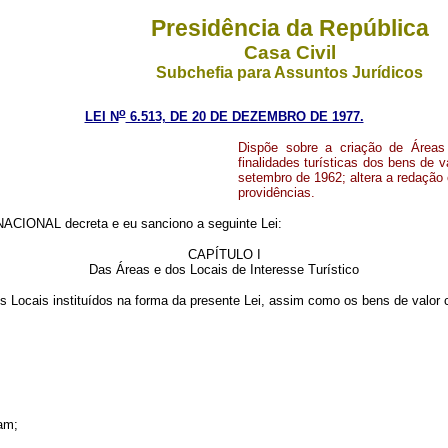
Presidência da República
Casa Civil
Subchefia para Assuntos Jurídicos
o
LEI N
6.513, DE 20 DE DEZEMBRO DE 1977.
Dispõe sobre a criação de Áreas 
finalidades turísticas dos bens de va
setembro de 1962; altera a redação 
providências.
CIONAL decreta e eu sanciono a seguinte Lei:
CAPÍTULO I
Das Áreas e dos Locais de Interesse Turístico
os Locais instituídos na forma da presente Lei, assim como os bens de valor cu
;
ram;