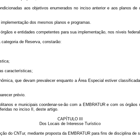
condicionadas aos objetivos enumerados no inciso anterior e aos planos d
para implementação dos mesmos planos e programas.
órgãos e entidades competentes para sua implementação, nos níveis federal, 
da categoria de Reserva, constarão:
stica;
s características;
onômica, que devam prevalecer enquanto a Área Especial estiver classificad
parecer prévio.
opolitanos e municipais coordenar-se-ão com a EMBRATUR e com os órgãos me
ridas no inciso II, deste artigo.
CAPÍTULO III
Dos Locais de Interesse Turístico
esolução do CNTur, mediante proposta da EMBRATUR para fins de disciplina de