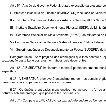
Art . 5º - A ação do Governo Federal, para a execução da presente Le
I - Empresa Brasileira de Turismo (EMBRATUR) vinculada ao Ministéri
Il - Instituto do Patrimônio Histórico e Artístico Nacional (IPHAN), do
III - Instituto Brasileiro Desenvolvimento Florestal (IBDF), do Ministéri
IV - Secretaria EspeciaI do Meio Ambiente (SEMA), do Ministério do In
V - Comissão Nacional de Regiões Metropolitanas e Política Urbana (
VI - Superintendência do Desenvolvimento da Pesca (SUDEPE), do Min
Parágrafo único - Sem prejuízo das atribuições que lhes confere a l
a execução desta Lei e dos atos normativos dela decorrentes.
Art . 6º - A EMBRATUR implantará e manterá permanentemente atualizad
específica.
§ 1º - A EMBRATUR promoverá entendimentos com os demais órgãos e e
usos turísticos compatíveis com os mesmos bens.
§ 2º - Os órgãos e entidades mencionados nos incisos II a VI do a
naturais sob sua proteção, que possam ter uso turístico.
Art . 7º - Compete à EMBRATUR realizar,
ad
referendum
do Conselho 