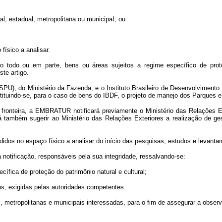
ral, estadual, metropolitana ou municipaI; ou
ísico a analisar.
 todo ou em parte, bens ou áreas sujeitos a regime específico de prote
te artigo.
PU), do Ministério da Fazenda, e o Instituto Brasileiro de Desenvolvimento F
tuindo-se, para o caso de bens do IBDF, o projeto de manejo dos Parques e R
 fronteira, a EMBRATUR notificará previamente o Ministério das Relações Ext
 também sugerir ao Ministério das Relações Exteriores a realização de ges
didos no espaço físico a analisar do início das pesquisas, estudos e levanta
 a notificação, responsáveis pela sua integridade, ressalvando-se:
ecífica de proteção do patrimônio natural e cultural;
ns, exigidas pelas autoridades competentes.
, metropolitanas e municipais interessadas, para o fim de assegurar a observâ