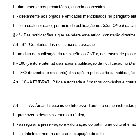
I - diretamente aos proprietários, quando conhecidos;
II - diretamente aos órgãos e entidades mencionados no parágrafo ant
III - em qualquer caso, por meio de publicação no
Diário
Oficial
da Uni
§ 4º - Das notificações a que se refere este artigo, constarão diretr
Art . 9º - Os efeitos das notificações cessarão:
I - na data da publicação da resolução do CNTur, nos casos de pronu
Il - 180 (cento e oitenta) dias após a publicação da notificação no
Diár
III - 360 (trezentos e sessenta) dias após a publicação da notificaçã
Art . 10 - A EMBRATUR fica autorizada a firmar os convênios e contra
Art . 11 - As Áreas Especiais de Interesse Turístico serão instituíd
I - promover o desenvolvimento turístico;
II - assegurar a preservação e valorização do patrimônio cultural e nat
III - estabelecer normas de uso e ocupação do solo;