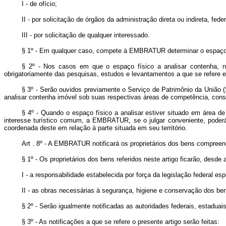
I - de ofício;
II - por solicitação de órgãos da administração direta ou indireta, fede
III - por solicitação de qualquer interessado.
§ 1º - Em qualquer caso, compete à EMBRATUR determinar o espaço f
§ 2º - Nos casos em que o espaço físico a analisar contenha, no
obrigatoriamente das pesquisas, estudos e levantamentos a que se refere es
§ 3º - Serão ouvidos previamente o Serviço de Patrimônio da União (S
analisar contenha imóvel sob suas respectivas áreas de competência, consti
§ 4º - Quando o espaço físico a analisar estiver situado em área de
interesse turístico comum, a EMBRATUR, se o julgar conveniente, poderá
coordenada deste em relação à parte situada em seu território.
Art . 8º - A EMBRATUR notificará os proprietários dos bens compreen
§ 1º - Os proprietários dos bens referidos neste artigo ficarão, desde
I - a responsabilidade estabelecida por força da legislação federal esp
II - as obras necessárias à segurança, higiene e conservação dos be
§ 2º - Serão igualmente notificadas as autoridades federais, estaduais
§ 3º - As notificações a que se refere o presente artigo serão feitas: