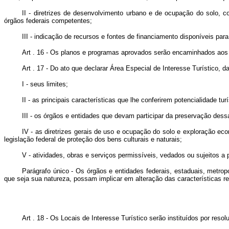
II - diretrizes de desenvolvimento urbano e de ocupação do solo, 
órgãos federais competentes;
III - indicação de recursos e fontes de financiamento disponíveis 
Art . 16 - Os planos e programas aprovados serão encaminhados aos 
Art . 17 - Do ato que declarar Área Especial de Interesse Turístico, 
I - seus limites;
II - as principais características que lhe conferirem potencialidade turí
III - os órgãos e entidades que devam participar da preservação dessa
IV - as diretrizes gerais de uso e ocupação do solo e exploração ec
legislação federal de proteção dos bens culturais e naturais;
V - atividades, obras e serviços permissíveis, vedados ou sujeitos a 
Parágrafo único - Os órgãos e entidades federais, estaduais, metr
que seja sua natureza, possam implicar em alteração das características refe
Art . 18 - Os Locais de Interesse Turístico serão instituídos por r