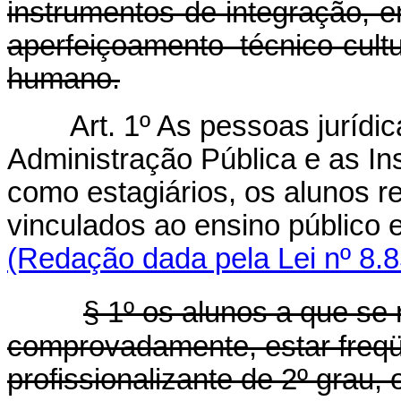
instrumentos de integração, e
aperfeiçoamento técnico-cultu
humano.
Art. 1º As pessoas jurídi
Administração Pública e as In
como estagiários, os alunos 
vinculados ao ensino p
(Redação dada pela Lei nº 8.8
§ 1º os alunos a que se 
comprovadamente, estar freqüe
profissionalizante de 2º grau