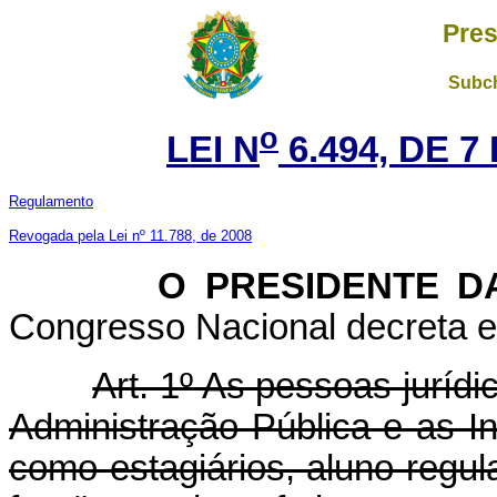
Pres
Subch
o
LEI N
6.494, DE 
Regulamento
Revogada pela Lei nº 11.788, de 2008
O
PRESIDENTE D
Congresso Nacional decreta e 
Art. 1º As pessoas jurídi
Administração Pública e as In
como estagiários, aluno regu