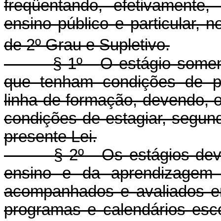
freqüentando, efetivamente,
ensino público e particular, no
de 2º Grau e Supletivo.
§ 1º - O estágio somente 
que tenham condições de pr
linha de formação, devendo, o
condições de estagiar, segun
presente Lei.
§ 2º - Os estágios devem
ensino e da aprendizagem 
acompanhados e avaliados e
programas e calendários esco