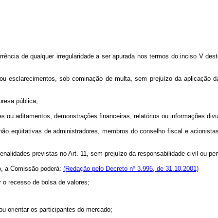
ia de qualquer irregularidade a ser apurada nos termos do inciso V deste ar
u esclarecimentos, sob cominação de multa, sem prejuízo da aplicação da
resa pública;
u aditamentos, demonstrações financeiras, relatórios ou informações divu
s não eqüitativas de administradores, membros do conselho fiscal e acionist
alidades previstas no Art. 11, sem prejuízo da responsabilidade civil ou pen
o, a Comissão poderá:
(Redação pelo Decreto nº 3.995, de 31.10.2001)
o recesso de bolsa de valores;
 orientar os participantes do mercado;