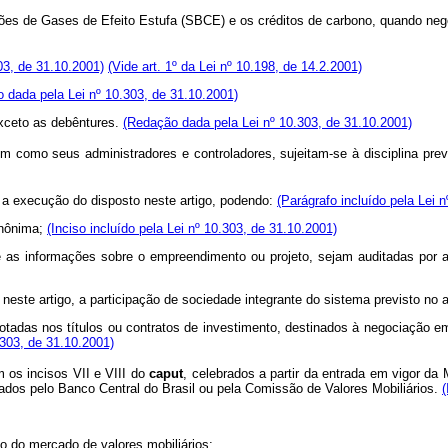
es de Gases de Efeito Estufa (SBCE) e os créditos de carbono, quando ne
03, de 31.10.2001)
(Vide art. 1º da Lei nº 10.198, de 14.2.2001)
 dada pela Lei nº 10.303, de 31.10.2001)
exceto as debêntures.
(Redação dada pela Lei nº 10.303, de 31.10.2001)
em como seus administradores e controladores, sujeitam-se à disciplina pre
a execução do disposto neste artigo, podendo:
(Parágrafo incluído pela Lei 
anônima;
(Inciso incluído pela Lei nº 10.303, de 31.10.2001)
 informações sobre o empreendimento ou projeto, sejam auditadas por au
neste artigo, a participação de sociedade integrante do sistema previsto no a
as nos títulos ou contratos de investimento, destinados à negociação em
0.303, de 31.10.2001)
 os incisos VII e VIII do
caput
, celebrados a partir da entrada em vigor da 
zados pelo Banco Central do Brasil ou pela Comissão de Valores Mobiliários.
(
 do mercado de valores mobiliários;