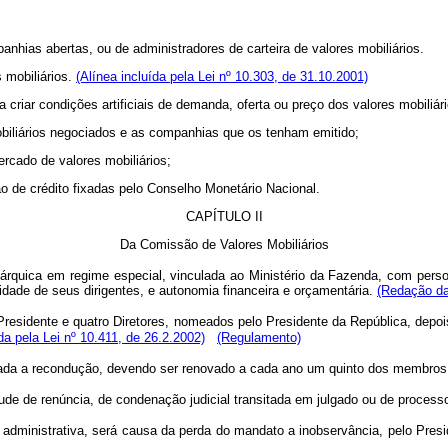
hias abertas, ou de administradores de carteira de valores mobiliários.
 mobiliários.
(Alínea incluída pela Lei nº 10.303, de 31.10.2001)
riar condições artificiais de demanda, oferta ou preço dos valores mobiliá
iliários negociados e as companhias que os tenham emitido;
cado de valores mobiliários;
de crédito fixadas pelo Conselho Monetário Nacional.
CAPÍTULO II
Da Comissão de Valores Mobiliários
árquica em regime especial, vinculada ao Ministério da Fazenda, com persona
idade de seus dirigentes, e autonomia financeira e orçamentária.
(Redação da
residente e quatro Diretores, nomeados pelo Presidente da República, depoi
a pela Lei nº 10.411, de 26.2.2002)
(Regulamento)
ada a recondução, devendo ser renovado a cada ano um quinto dos membros
 de renúncia, de condenação judicial transitada em julgado ou de processo a
administrativa, será causa da perda do mandato a inobservância, pelo Presid