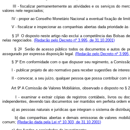
III - fiscalizar permanentemente as atividades e os serviços do mercado
valores nele negociados;
IV - propor ao Conselho Monetário Nacional a eventual fixação de limit
V - fiscalizar e inspecionar as companhias abertas dada prioridade às q
o
§ 1
O disposto neste artigo não exclui a competência das Bolsas de
nelas negociados.
(Redação pelo Decreto nº 3.995, de 31.10.2001)
o
§ 2
Serão de acesso público todos os documentos e autos de proces
assegurado por expressa disposição legal.
(Redação pelo Decreto nº 3.995,
§ 3º Em conformidade com o que dispuser seu regimento, a Comissão de
I - publicar projeto de ato normativo para receber sugestões de interes
II - convocar, a seu juízo, qualquer pessoa que possa contribuir com i
Art 9º
A Comissão de Valores Mobiliários, observado o disposto no § 2
I - examinar e extrair cópias de registros contábeis, livros ou docum
independentes, devendo tais documentos ser mantidos em perfeita ordem 
a) as pessoas naturais e jurídicas que integram o sistema de distribuição
b) das companhias abertas e demais emissoras de valores mobiliários e
comum;
(Redação dada pela Lei nº 10.303, de 31.10.2001)