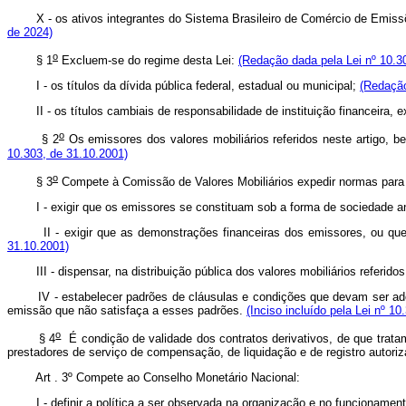
X - os ativos integrantes do Sistema Brasileiro de Comércio de Emissõ
de 2024)
o
§ 1
Excluem-se do regime desta Lei:
(Redação dada pela Lei nº 10.3
I - os títulos da dívida pública federal, estadual ou municipal;
(Redação
II - os títulos cambiais de responsabilidade de instituição financeira, 
o
§ 2
Os emissores dos valores mobiliários referidos neste artigo, b
10.303, de 31.10.2001)
o
§ 3
Compete à Comissão de Valores Mobiliários expedir normas para 
I - exigir que os emissores se constituam sob a forma de sociedade 
II - exigir que as demonstrações financeiras dos emissores, ou que as
31.10.2001)
III - dispensar, na distribuição pública dos valores mobiliários referidos 
IV - estabelecer padrões de cláusulas e condições que devam ser adotad
emissão que não satisfaça a esses padrões.
(Inciso incluído pela Lei nº 1
o
§ 4
É condição de validade dos contratos derivativos, de que tratam
prestadores de serviço de compensação, de liquidação e de registro autori
Art . 3º Compete ao Conselho Monetário Nacional:
I - definir a política a ser observada na organização e no funcionamento