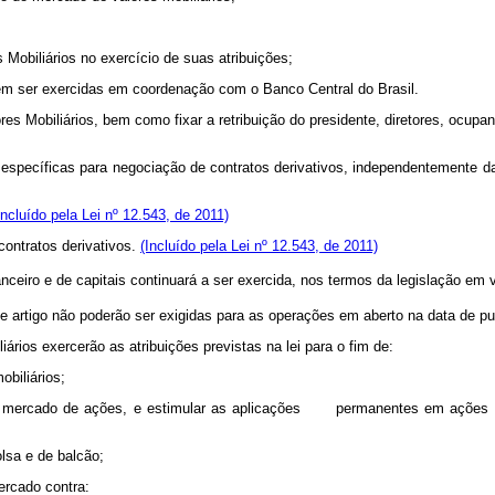
Mobiliários no exercício de suas atribuições;
m ser exercidas em coordenação com o Banco Central do Brasil.
Mobiliários, bem como fixar a retribuição do presidente, diretores, ocupan
es específicas para negociação de contratos derivativos, independentemente da
Incluído pela Lei nº 12.543, de 2011)
contratos derivativos.
(Incluído pela Lei nº 12.543, de 2011)
ceiro e de capitais continuará a ser exercida, nos termos da legislação em v
e artigo não poderão ser exigidas para as operações em aberto na data de pu
os exercerão as atribuições previstas na lei para o fim de:
biliários;
ercado de ações, e estimular as aplicações permanentes em ações do ca
lsa e de balcão;
ercado contra: