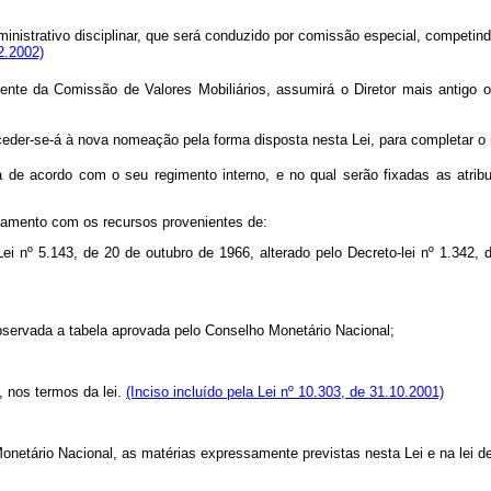
nistrativo disciplinar, que será conduzido por comissão especial, competin
2.2002)
te da Comissão de Valores Mobiliários, assumirá o Diretor mais antigo 
eder-se-á à nova nomeação pela forma disposta nesta Lei, para completar o 
e acordo com o seu regimento interno, e no qual serão fixadas as atribu
mento com os recursos provenientes de:
nº 5.143, de 20 de outubro de 1966, alterado pelo Decreto-lei nº 1.342, d
servada a tabela aprovada pelo Conselho Monetário Nacional;
 nos termos da lei.
(Inciso incluído pela Lei nº 10.303, de 31.10.2001)
etário Nacional, as matérias expressamente previstas nesta Lei e na lei d