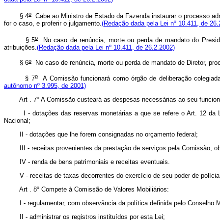
o
§ 4
Cabe ao Ministro de Estado da Fazenda instaurar o processo admi
for o caso, e proferir o julgamento.
(Redação dada pela Lei nº 10.411, de 26.
o
§ 5
No caso de renúncia, morte ou perda de mandato do Presiden
atribuições.
(Redação dada pela Lei nº 10.411, de 26.2.2002)
o
§ 6
No caso de renúncia, morte ou perda de mandato de Diretor, proc
o
§ 7
A Comissão funcionará como órgão de deliberação colegiada d
autônomo nº 3.995, de 2001)
Art . 7º A Comissão custeará as despesas necessárias ao seu funciona
I - dotações das reservas monetárias a que se refere o Art. 12 da Lei 
Nacional;
II - dotações que lhe forem consignadas no orçamento federal;
III - receitas provenientes da prestação de serviços pela Comissão, ob
IV - renda de bens patrimoniais e receitas eventuais.
V - receitas de taxas decorrentes do exercício de seu poder de polícia,
Art . 8º Compete à Comissão de Valores Mobiliários:
I - regulamentar, com observância da política definida pelo Conselho Mon
II - administrar os registros instituídos por esta Lei;