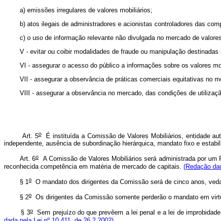
a) emissões irregulares de valores mobiliários;
b) atos ilegais de administradores e acionistas controladores das compan
c) o uso de informação relevante não divulgada no mercado de valores
V - evitar ou coibir modalidades de fraude ou manipulação destinadas a c
VI - assegurar o acesso do público a informações sobre os valores mob
VII - assegurar a observância de práticas comerciais equitativas no mer
VIII - assegurar a observância no mercado, das condições de utilização 
o
Art. 5
É instituída a Comissão de Valores Mobiliários, entidade aut
independente, ausência de subordinação hierárquica, mandato fixo e estabil
o
Art. 6
A Comissão de Valores Mobiliários será administrada por um P
reconhecida competência em matéria de mercado de capitais.
(Redação dad
o
§ 1
O mandato dos dirigentes da Comissão será de cinco anos, ved
o
§ 2
Os dirigentes da Comissão somente perderão o mandato em virtude
o
§ 3
Sem prejuízo do que prevêem a lei penal e a lei de improbidade 
dada pela Lei nº 10.411, de 26.2.2002)