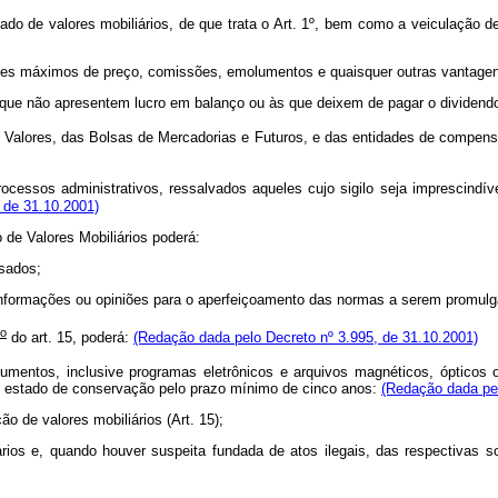
 de valores mobiliários, de que trata o Art. 1º, bem como a veiculação de
es máximos de preço, comissões, emolumentos e quaisquer outras vantagens
ue não apresentem lucro em balanço ou às que deixem de pagar o dividendo
 Valores, das Bolsas de Mercadorias e Futuros, e das entidades de compens
sos administrativos, ressalvados aqueles cujo sigilo seja imprescindível 
 de 31.10.2001)
 Valores Mobiliários poderá:
sados;
nformações ou opiniões para o aperfeiçoamento das normas a serem promulg
o
do art. 15, poderá:
(Redação dada pelo Decreto nº 3.995, de 31.10.2001)
entos, inclusive programas eletrônicos e arquivos magnéticos, ópticos o
e estado de conservação pelo prazo mínimo de cinco anos:
(Redação dada pel
 de valores mobiliários (Art. 15);
, quando houver suspeita fundada de atos ilegais, das respectivas soci