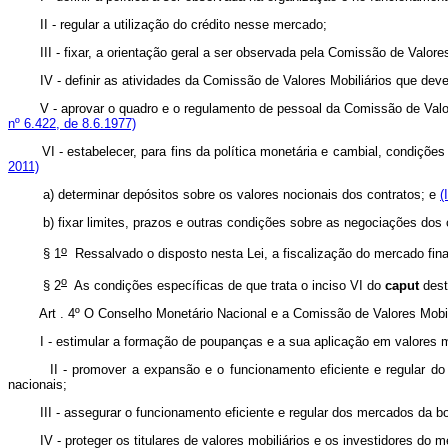
II - regular a utilização do crédito nesse mercado;
III - fixar, a orientação geral a ser observada pela Comissão de Valores 
IV - definir as atividades da Comissão de Valores Mobiliários que deve
V - aprovar o quadro e o regulamento de pessoal da Comissão de Valores 
nº 6.422, de 8.6.1977)
VI - estabelecer, para fins da política monetária e cambial, condiçõ
2011)
a) determinar depósitos sobre os valores nocionais dos contratos; e
(
b) fixar limites, prazos e outras condições sobre as negociações dos 
o
§ 1
Ressalvado o disposto nesta Lei, a fiscalização do mercado finan
o
§ 2
As condições específicas de que trata o inciso VI do
caput
dest
Art . 4º O Conselho Monetário Nacional e a Comissão de Valores Mobiliári
I - estimular a formação de poupanças e a sua aplicação em valores mo
II - promover a expansão e o funcionamento eficiente e regular do m
nacionais;
III - assegurar o funcionamento eficiente e regular dos mercados da bo
IV - proteger os titulares de valores mobiliários e os investidores do m