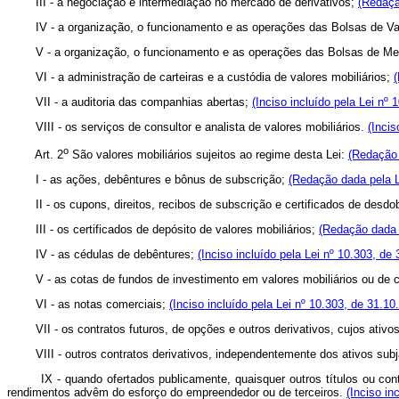
III - a negociação e intermediação no mercado de derivativos;
(Redaçã
IV - a organização, o funcionamento e as operações das Bolsas de Va
V - a organização, o funcionamento e as operações das Bolsas de Mer
VI - a administração de carteiras e a custódia de valores mobiliários;
VII - a auditoria das companhias abertas;
(Inciso incluído pela Lei nº 
VIII - os serviços de consultor e analista de valores mobiliários.
(Incis
o
Art. 2
São valores mobiliários sujeitos ao regime desta Lei:
(Redação 
I - as ações, debêntures e bônus de subscrição;
(Redação dada pela L
II - os cupons, direitos, recibos de subscrição e certificados de desdobra
III - os certificados de depósito de valores mobiliários;
(Redação dada 
IV - as cédulas de debêntures;
(Inciso incluído pela Lei nº 10.303, de
V - as cotas de fundos de investimento em valores mobiliários ou de cl
VI - as notas comerciais;
(Inciso incluído pela Lei nº 10.303, de 31.10
VII - os contratos futuros, de opções e outros derivativos, cujos ativos
VIII - outros contratos derivativos, independentemente dos ativos sub
IX - quando ofertados publicamente, quaisquer outros títulos ou contrato
rendimentos advêm do esforço do empreendedor ou de terceiros.
(Inciso in