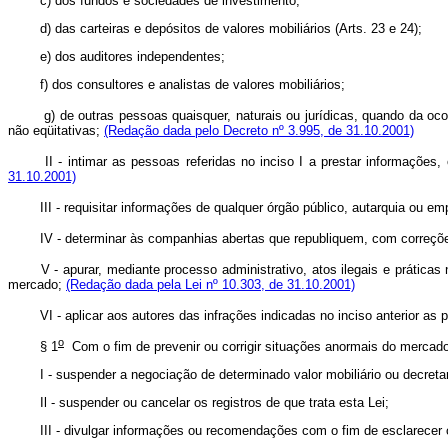
c) dos fundos e sociedades de investimento;
d) das carteiras e depósitos de valores mobiliários (Arts. 23 e 24);
e) dos auditores independentes;
f) dos consultores e analistas de valores mobiliários;
g) de outras pessoas quaisquer, naturais ou jurídicas, quando da ocorrênc
não eqüitativas;
(Redação dada pelo Decreto nº 3.995, de 31.10.2001)
II - intimar as pessoas referidas no inciso I a prestar informações, o
31.10.2001)
III - requisitar informações de qualquer órgão público, autarquia ou emp
IV - determinar às companhias abertas que republiquem, com correções o
V - apurar, mediante processo administrativo, atos ilegais e prática
mercado;
(Redação dada pela Lei nº 10.303, de 31.10.2001)
VI - aplicar aos autores das infrações indicadas no inciso anterior as pen
o
§ 1
Com o fim de prevenir ou corrigir situações anormais do mercad
I - suspender a negociação de determinado valor mobiliário ou decretar 
Il - suspender ou cancelar os registros de que trata esta Lei;
III - divulgar informações ou recomendações com o fim de esclarecer ou