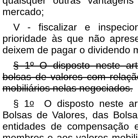
quaisquer outras vantagens
mercado;
V - fiscalizar e inspec
prioridade às que não apre
deixem de pagar o dividendo m
§ 1º O disposto neste ar
bolsas de valores com relaç
mobiliários nelas negociados.
o
§ 1
O disposto neste art
Bolsas de Valores, das Bols
entidades de compensação e
membros e aos valores m