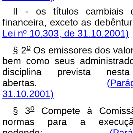
II - os títulos cambiais 
financeira, exceto as
Lei nº 10.303, de 31.10.2001)
o
§ 2
Os emissores dos valore
bem como seus administrador
disciplina prevista ne
abertas.
(Parág
31.10.2001)
o
§ 3
Compete à Comissão 
normas para a execuçã
podendo:
(Pará