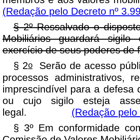
(Redação pelo Decreto nº 3.99
§ 2º Ressalvado o dispost
Mobiliários guardará sigil
exercício de seus poderes de f
o
§ 2
Serão de acesso públi
processos administrativos, r
imprescindível para a defesa d
ou cujo sigilo esteja ass
legal.
(Redação pelo 
§ 3º Em conformidade com
Comissão de Valores Mobiliári