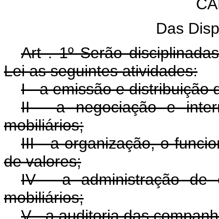
CA
Das Disp
Art . 1º Serão disciplinada
Lei as seguintes atividades:
I - a emissão e distribuição
II - a negociação e int
mobiliários;
III - a organização, o func
de valores;
IV - a administração de 
mobiliários;
V - a auditoria das companh