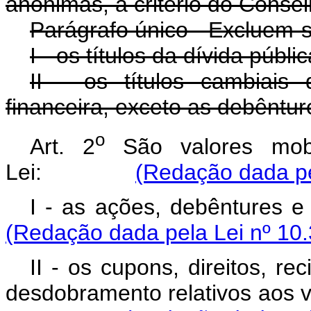
anônimas, a critério do Conse
Parágrafo único - Excluem-s
I - os títulos da dívida públ
II - os títulos cambiais 
financeira, exceto as debêntur
o
Art. 2
São valores mobil
Lei:
(Redação dada pe
I - as ações, debênt
(Redação dada pela Lei nº 10.
II - os cupons, direitos, re
desdobramento relativos aos va