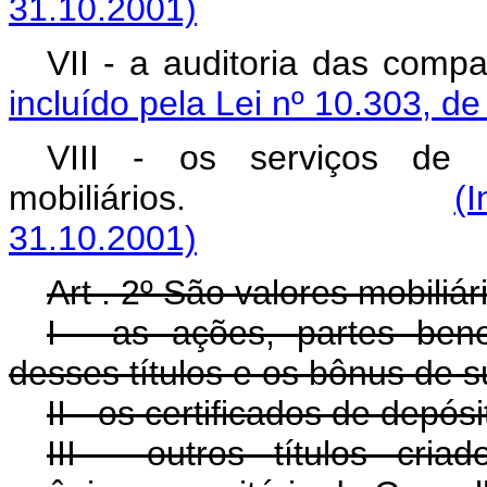
31.10.2001)
VII - a auditoria d
incluído pela Lei nº 10.303, d
VIII - os serviços de c
mobiliários.
(I
31.10.2001)
Art . 2º São valores mobiliár
I - as ações, partes bene
desses títulos e os bônus de s
II - os certificados de depós
III - outros títulos cri