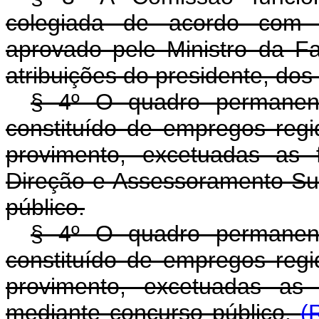
colegiada de acordo com o
aprovado pele Ministro da F
atribuições do presidente, dos 
§ 4º O quadro permanen
constituído de empregos regid
provimento, excetuadas as
Direção e Assessoramento Sup
público.
§ 4º O quadro permanen
constituído de empregos regid
provimento, excetuadas as 
mediante concurso público.
(