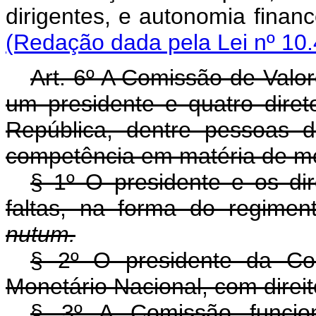
dirigentes, e autonomi
(Redação dada pela Lei nº 10.
Art. 6º A Comissão de Valor
um presidente e quatro dire
República, dentre pessoas d
competência em matéria de me
§ 1º O presidente e os dir
faltas, na forma do regimen
nutum.
§ 2º O presidente da Co
Monetário Nacional, com direit
§ 3º A Comissão funcio