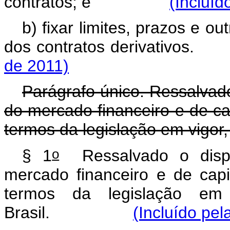
contratos; e
(Incluíd
b) fixar limites, prazos e 
dos contratos deriva
de 2011)
Parágrafo único. Ressalvado
do mercado financeiro e de cap
termos da legislação em vigor,
o
§ 1
Ressalvado o dispos
mercado financeiro e de capi
termos da legislação em
Brasil.
(Incluído pel