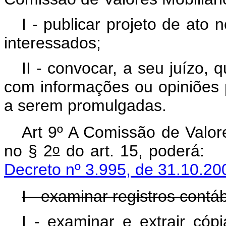
I - publicar projeto de ato
interessados;
II - convocar, a seu juízo,
com informações ou opiniões
a serem promulgadas.
Art 9º
A Comissão de Valore
o
no § 2
do art. 15,
Decreto nº 3.995, de 31.10.20
I - examinar registros contá
I - examinar e extrair cópi