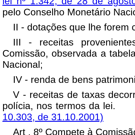
lei nº 1.342, de 28 de agos
pelo Conselho Monetário Naci
II - dotações que lhe forem
III - receitas provenien
Comissão, observada a tabel
Nacional;
IV - renda de bens patrimoni
V - receitas de taxas decor
polícia, nos termos 
10.303, de 31.10.2001)
Art . 8º Compete à Comissão