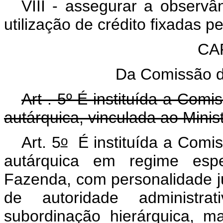
VIII - assegurar a observ
utilização de crédito fixadas 
CAP
Da Comissão de
Art . 5º É instituída a Comi
autárquica, vinculada ao Minis
o
Art. 5
É instituída a Comis
autárquica em regime espec
Fazenda, com personalidade ju
de autoridade administra
subordinação hierárquica, m