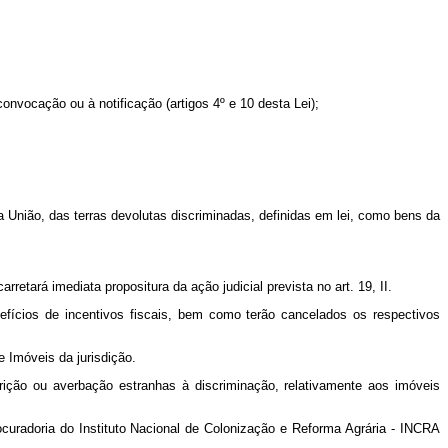
onvocação ou à notificação (artigos 4º e 10 desta Lei);
a União, das terras devolutas discriminadas, definidas em lei, como bens da
retará imediata propositura da ação judicial prevista no art. 19, II.
nefícios de incentivos fiscais, bem como terão cancelados os respectivos
e Imóveis da jurisdição.
scrição ou averbação estranhas à discriminação, relativamente aos imóveis
ocuradoria do Instituto Nacional de Colonização e Reforma Agrária - INCRA