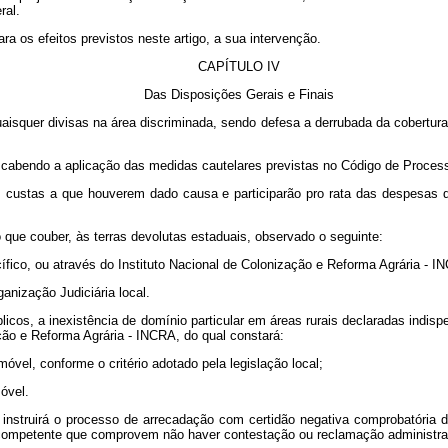
ral.
ra os efeitos previstos neste artigo, a sua intervenção.
CAPÍTULO IV
Das Disposições Gerais e Finais
 quaisquer divisas na área discriminada, sendo defesa a derrubada da cobertura
do, cabendo a aplicação das medidas cautelares previstas no Código de Process
 as custas a que houverem dado causa e participarão pro rata das despesas
no que couber, às terras devolutas estaduais, observado o seguinte:
ecífico, ou através do Instituto Nacional de Colonização e Reforma Agrária - 
ganização Judiciária local.
blicos, a inexistência de domínio particular em áreas rurais declaradas indi
ção e Reforma Agrária - INCRA, do qual constará:
imóvel, conforme o critério adotado pela legislação local;
óvel.
, instruirá o processo de arrecadação com certidão negativa comprobatória da
 competente que comprovem não haver contestação ou reclamação administrat