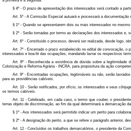
a primeira e a segunda.
§ 4º - O prazo de apresentação dos interessados será contado a parti
Art. 5º - A Comissão Especial autuará e processará a documentação 
§ 1º - Quando se apresentarem dois ou mais interessados no mesmo 
§ 2º - Serão tomadas por termo as declarações dos interessados e, 
Art. 6º - Constituído o processo, deverá ser realizada, desde logo, obr
Art. 7º - Encerrado o prazo estabelecido no edital de convocação, o 
interessados e boa-fé das ocupações, mandando lavrar os respectivos term
Art. 8º - Reconhecida a existência de dúvida sobre a legitimidade d
Colonização e Reforma Agrária - INCRA, para propositura da ação competen
Art. 9º - Encontradas ocupações, legitimáveis ou não, serão lavrado
para as providências cabíveis.
Art. 10 - Serão notificados, por ofício, os interessados e seus cônjug
os termos cabíveis.
Art. 11 - Celebrado, em cada caso, o termo que couber, o president
terras objeto de discriminação, ao fim da qual determinará a demarcação da
§ 1º - Aos interessados será permitido indicar um perito para colabo
§ 2º - A designação do perito, a que se refere o parágrafo anterior, de
Art. 12 - Concluídos os trabalhos demarcatórios, o presidente da Com