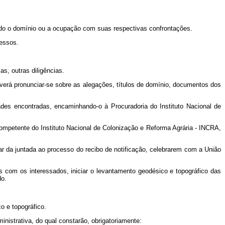
ado o domínio ou a ocupação com suas respectivas confrontações.
essos.
as, outras diligências.
deverá pronunciar-se sobre as alegações, títulos de domínio, documentos dos
dades encontradas, encaminhando-o à Procuradoria do Instituto Nacional de
competente do Instituto Nacional de Colonização e Reforma Agrária - INCRA,
ontar da juntada ao processo do recibo de notificação, celebrarem com a União
 com os interessados, iniciar o levantamento geodésico e topográfico das
do.
co e topográfico.
nistrativa, do qual constarão, obrigatoriamente: