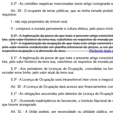
§ 2º - As certidões negativas mencionadas neste artigo consignarão 
Art. 29 - O ocupante de terras públicas, que as tenha tornado produ
requisitos:
I - não seja proprietário de imóvel rural;
II - comprove a morada permanente e cultura efetiva, pelo prazo mín
§ 1º - A legitimação da posse de que trata o presente artigo consist
lote, pelo valor histórico da terra nua, satisfeitos os requisitos de morad
§ 1º A regularização da ocupação de que trata este artigo consistir
pelo valor mínimo estabelecido em planilha referencial de preços, a ser pe
respectiva ocupação e à dimensão de área.
(Redação dada p
§ 1º - A legitimação da posse de que trata o presente artigo consist
lote, pelo valor histórico da terra nua, satisfeitos os requisitos de morad
§ 2º - Aos portadores de Licenças de Ocupação, concedidas na forma
exceder esse limite, pelo valor atual da terra nua.
§ 3º - A Licença de Ocupação será intransferível inter vivos e inegoci
Art. 30 - A Licença de Ocupação dará acesso aos financiamentos conce
§ 1º - As obrigações assumidas pelo detentor de Licença de Ocupação
§ 2º - Ocorrendo inadimplência do favorecido, o Instituto Nacional d
que houver assegurado.
Art. 31 - A União poderá, por necessidade ou utilidade pública