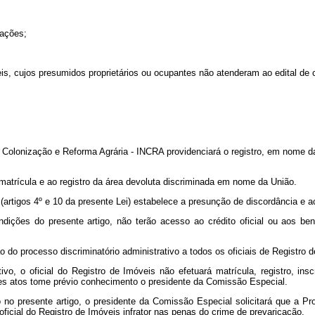
tações;
eis, cujos presumidos proprietários ou ocupantes não atenderam ao edital de c
 de Colonização e Reforma Agrária - INCRA providenciará o registro, em nome d
 matrícula e ao registro da área devoluta discriminada em nome da União.
artigos 4º e 10 da presente Lei) estabelece a presunção de discordância e acar
ndições do presente artigo, não terão acesso ao crédito oficial ou aos be
do processo discriminatório administrativo a todos os oficiais de Registro d
ivo, o oficial do Registro de Imóveis não efetuará matrícula, registro, in
ses atos tome prévio conhecimento o presidente da Comissão Especial.
 no presente artigo, o presidente da Comissão Especial solicitará que a Pr
oficial do Registro de Imóveis infrator nas penas do crime de prevaricação.