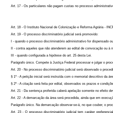
Art. 17 - Os particulares não pagam custas no processo administrativ
Art. 18 - O Instituto Nacional de Colonização e Reforma Agrária - INC
Art. 19 - O processo discriminatório judicial será promovido:
I - quando o processo discriminatório administrativo for dispensado ou
II - contra aqueles que não atenderem ao edital de convocação ou à not
III - quando configurada a hipótese do art. 25 desta Lei.
Parágrafo único. Compete à Justiça Federal processar e julgar o proces
Art. 20 - No processo discriminatório judicial será observado o proc
§ 1º - A petição inicial será instruída com o memorial descritivo da áre
§ 2º - A citação será feita por edital, observados os prazos e condiçõe
Art. 21 - Da sentença proferida caberá apelação somente no efeito dev
Art. 22 - A demarcação da área será procedida, ainda que em execução 
Parágrafo único. Na demarcação observar-se-á, no que couber, o pro
Art. 23 - O processo discriminatório judicial tem caráter preferen