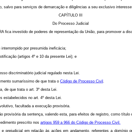
o, salvo para serviços de demarcação e diligências a seu exclusivo interesse
CAPÍTULO III
Do Processo Judicial
RA fica investido de poderes de representação da União, para promover a disc
 interrompido por presumida ineficácia;
ificação (artigos 4º e 10 da presente Lei); e
so discriminatório judicial regulado nesta Lei.
edimento sumaríssimo de que trata o
Código de Processo Civil
.
a, de que trata o art. 3º desta Lei.
s estabelecidos no art. 4º desta Lei.
olutivo, facultada a execução provisória.
provisória da sentença, valendo esta, para efeitos de registro, como título 
cedimento prescrito nos
artigos 959 a 966 do Código de Processo Civil.
cial e prejudicial em relação às ações em andamento, referentes a domínio