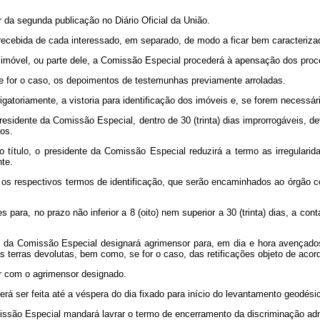
r da segunda publicação no Diário Oficial da União.
recebida de cada interessado, em separado, de modo a ficar bem caracteriz
imóvel, ou parte dele, a Comissão Especial procederá à apensação dos proc
se for o caso, os depoimentos de testemunhas previamente arroladas.
igatoriamente, a vistoria para identificação dos imóveis e, se forem necessári
presidente da Comissão Especial, dentro de 30 (trinta) dias improrrogáveis, 
os.
o título, o presidente da Comissão Especial reduzirá a termo as irregulari
te.
s os respectivos termos de identificação, que serão encaminhados ao órgão 
es para, no prazo não inferior a 8 (oito) nem superior a 30 (trinta) dias, a c
e da Comissão Especial designará agrimensor para, em dia e hora avençados
s terras devolutas, bem como, se for o caso, das retificações objeto de acor
rar com o agrimensor designado.
verá ser feita até a véspera do dia fixado para início do levantamento geodési
issão Especial mandará lavrar o termo de encerramento da discriminação admi