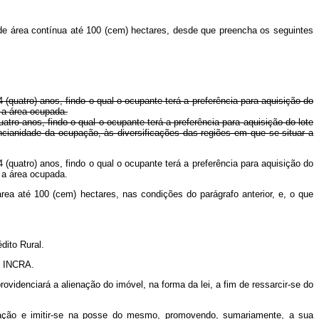
e de área contínua até 100 (cem) hectares, desde que preencha os seguintes
(quatro) anos, findo o qual o ocupante terá a preferência para aquisição do
r a área ocupada.
ro anos, findo o qual o ocupante terá a preferência para aquisição do lote
 ancianidade da ocupação, às diversificações das regiões em que se situar a
(quatro) anos, findo o qual o ocupante terá a preferência para aquisição do
r a área ocupada.
rea até 100 (cem) hectares, nas condições do parágrafo anterior, e, o que
dito Rural.
- INCRA.
videnciará a alienação do imóvel, na forma da lei, a fim de ressarcir-se do
upação e imitir-se na posse do mesmo, promovendo, sumariamente, a sua