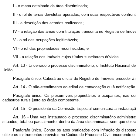
I - o mapa detalhado da área discriminada;
II - o rol de terras devolutas apuradas, com suas respectivas confron
III - a descrição dos acordos realizados;
IV - a relação das áreas com titulação transcrita no Registro de Imóv
V - o rol das ocupações legitimáveis;
VI - o rol das propriedades reconhecidas; e
VII - a relação dos imóveis cujos títulos suscitaram dúvidas.
Art. 13 - Encerrado o processo discriminatório, o Instituto Nacional
União.
Parágrafo único. Caberá ao oficial do Registro de Imóveis proceder à
Art. 14 - O não-atendimento ao edital de convocação ou à notificação (
Parágrafo único. Os presumíveis proprietários e ocupantes, nas co
cadastros rurais junto ao órgão competente.
Art. 15 - O presidente da Comissão Especial comunicará a instauração 
Art. 16 - Uma vez instaurado o processo discriminatório administrat
situados, total ou parcialmente, dentro da área discriminada, sem que des
Parágrafo único. Contra os atos praticados com infração do disposto
utilize os instrumentos previstos no Código de Processo Civil, incorrendo o 