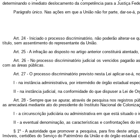
determinando o imediato deslocamento da competência para a Justiça Fede
Parágrafo único. Nas ações em que a União não for parte, dar-se-á, pa
Art. 24 - Iniciado o processo discriminatório, não poderão alterar-se
título, sem assentimento do representante da União.
Art. 25 - A infração ao disposto no artigo anterior constituirá atenta
Art. 26 - No processo discriminatório judicial os vencidos pagarão
com as áreas públicas.
Art. 27 - O processo discriminatório previsto nesta Lei aplicar-se-á, 
I - na instância administrativa, por intermédio de órgão estadual esp
II - na instância judicial, na conformidade do que dispuser a Lei de Or
Art. 28 - Sempre que se apurar, através de pesquisa nos registros pú
as arrecadará mediante ato do presidente do Instituto Nacional de Coloniza
I - a circunscrição judiciária ou administrativa em que está situado o 
II - a eventual denominação, as características e confrontações do im
§ 1º - A autoridade que promover a pesquisa, para fins deste artigo
Imóveis, certidões do Serviço do Patrimônio da União e do órgão estadual