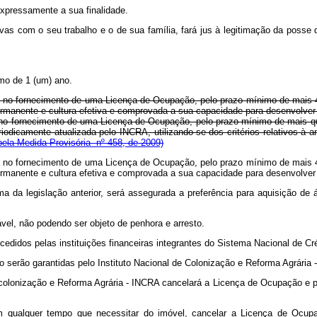
expressamente a sua finalidade.
tivas com o seu trabalho e o de sua família, fará jus à legitimação da poss
imo de 1 (um) ano.
irá no fornecimento de uma Licença de Ocupação, pelo prazo mínimo de mais 4 
a permanente e cultura efetiva e comprovada a sua capacidade para desenvolve
á no fornecimento de uma Licença de Ocupação, pelo prazo mínimo de mais quat
riodicamente atualizada pelo INCRA, utilizando-se dos critérios relativos à
ela Medida Provisória nº 458, de 2009)
irá no fornecimento de uma Licença de Ocupação, pelo prazo mínimo de mais 4 
a permanente e cultura efetiva e comprovada a sua capacidade para desenvolve
 da legislação anterior, será assegurada a preferência para aquisição de á
ável, não podendo ser objeto de penhora e arresto.
didos pelas instituições financeiras integrantes do Sistema Nacional de Cré
 serão garantidas pelo Instituto Nacional de Colonização e Reforma Agrária 
e colonização e Reforma Agrária - INCRA cancelará a Licença de Ocupação e pro
, em qualquer tempo que necessitar do imóvel, cancelar a Licença de Oc