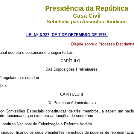
Presidência da República
Casa Civil
Subchefia para Assuntos Jurídicos
o
LEI N
6.383, DE 7 DE DEZEMBRO DE 1976.
Dispõe sobre o Processo Discriminat
nal decreta e eu sanciono a seguinte Lei:
CAPÍTULO I
Das Disposições Preliminares
á regulado por esta Lei.
icial.
CAPÍTULO II
Do Processo Administrativo
o por Comissões Especiais constituídas de três membros, a saber: um bacha
ro funcionário que exercerá as funções de secretário.
 Instituto Nacional de Colonização e Reforma Agrária
e criação, ficando os seus presidentes investidos de poderes de representação