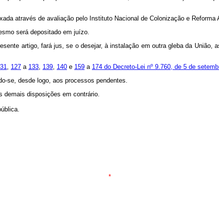
fixada através de avaliação pelo Instituto Nacional de Colonização e Reforma
mesmo será depositado em juízo.
esente artigo, fará jus, se o desejar, à instalação em outra gleba da União, 
31
,
127
a
133
,
139
,
140
e
159
a
174 do Decreto-Lei nº 9.760, de 5 de setemb
ando-se, desde logo, aos processos pendentes.
as demais disposições em contrário.
ública.
*