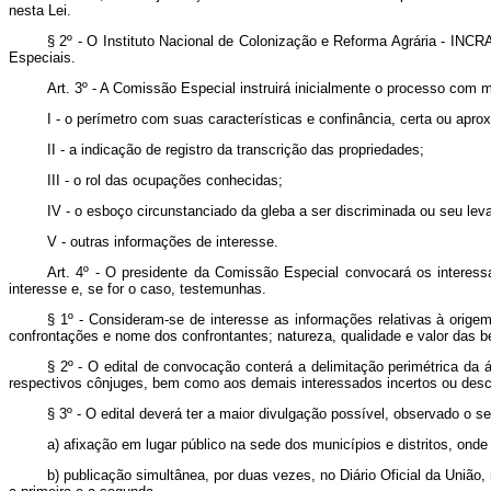
nesta Lei.
§ 2º - O Instituto Nacional de Colonização e Reforma Agrária - INCRA
Especiais.
Art. 3º - A Comissão Especial instruirá inicialmente o processo com m
I - o perímetro com suas características e confinância, certa ou apro
II - a indicação de registro da transcrição das propriedades;
III - o rol das ocupações conhecidas;
IV - o esboço circunstanciado da gleba a ser discriminada ou seu lev
V - outras informações de interesse.
Art. 4º - O presidente da Comissão Especial convocará os interess
interesse e, se for o caso, testemunhas.
§ 1º - Consideram-se de interesse as informações relativas à origem
confrontações e nome dos confrontantes; natureza, qualidade e valor das be
§ 2º - O edital de convocação conterá a delimitação perimétrica da á
respectivos cônjuges, bem como aos demais interessados incertos ou des
§ 3º - O edital deverá ter a maior divulgação possível, observado o s
a) afixação em lugar público na sede dos municípios e distritos, onde 
b) publicação simultânea, por duas vezes, no Diário Oficial da União,