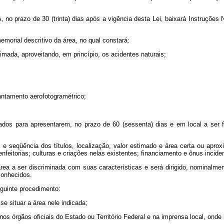
, no prazo de 30 (trinta) dias após a vigência desta Lei, baixará Instruções
emorial descritivo da área, no qual constará:
ximada, aproveitando, em princípio, os acidentes naturais;
antamento aerofotogramétrico;
ados para apresentarem, no prazo de 60 (sessenta) dias e em local a ser 
 e seqüência dos títulos, localização, valor estimado e área certa ou aprox
nfeitorias; culturas e criações nelas existentes; financiamento e ônus inci
rea a ser discriminada com suas características e será dirigido, nominalmen
conhecidos.
eguinte procedimento:
se situar a área nele indicada;
 nos órgãos oficiais do Estado ou Território Federal e na imprensa local, onde