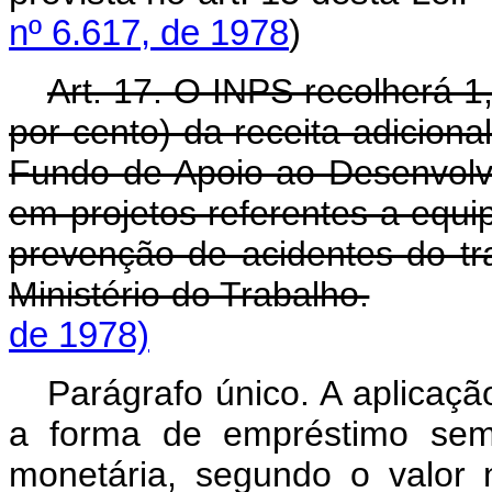
nº 6.617, de 1978
)
Art. 17. O INPS recolherá 1
por cento) da receita adicional
Fundo de Apoio ao Desenvolvi
em projetos referentes a equi
prevenção de acidentes do tr
Ministério do Trabalho.
de 1978)
Parágrafo único. A aplicação
a forma de empréstimo sem 
monetária, segundo o valor 