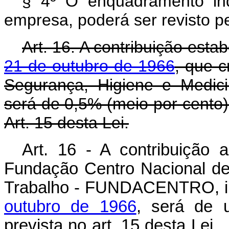
§ 4º O enquadramento indi
empresa, poderá ser revisto p
Art. 16. A contribuição esta
21 de outubro de 1966
, que 
Segurança, Higiene e Medi
será de 0,5% (meio por cento) 
Art. 15 desta Lei.
Art. 16 - A contribuição 
Fundação Centro Nacional de
Trabalho - FUNDACENTRO, in
outubro de 1966
, será de u
prevista no art. 15 de