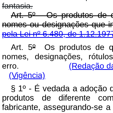
fantasia.
Art. 5º - Os produtos de 
nomes ou designações que i
pela Lei nº 6.480, de 1.12.197
Art. 5
º
Os produtos de que
nomes, designações, rótul
erro.
(Redação da
(Vigência)
§ 1º - É vedada a adoção 
produtos de diferente c
fabricante, assegurando-se a