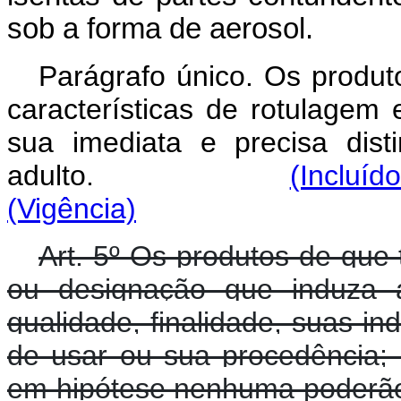
sob a forma de aerosol.
Parágrafo único. Os produt
características de rotulagem
sua imediata e precisa dis
adulto.
(Incluíd
(Vigência)
Art. 5º Os produtos de que 
ou designação que induza 
qualidade, finalidade, suas i
de usar ou sua procedência;
em hipótese nenhuma poderão