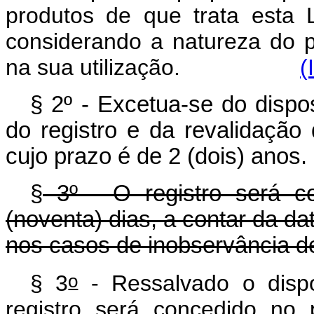
produtos de que trata esta 
considerando a natureza do pr
na sua utilização.
(
§ 2º - Excetua-se do dispos
do registro e da revalidação 
cujo prazo é de 2 (dois) anos.
§
3º - O registro será c
(noventa) dias, a contar da da
nos casos de inobservância d
o
§ 3
- Ressalvado o dispo
registro será concedido no