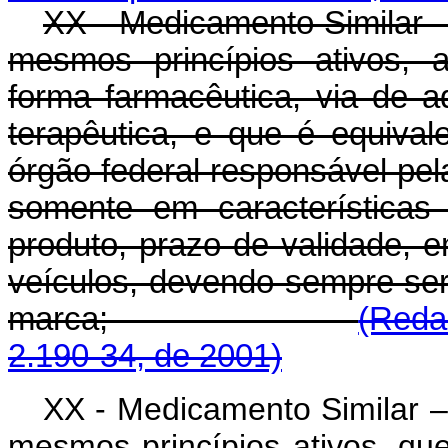
XX - Medicamento Similar 
mesmos princípios ativos, 
forma farmacêutica, via de a
terapêutica, e que é equiva
órgão federal responsável pela 
somente em características
produto, prazo de validade, 
veículos, devendo sempre ser
marca;
(Reda
2.190-34, de 2001)
XX - Medicamento Similar 
mesmos princípios ativos, q