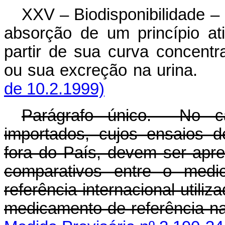
XXV – Biodisponibilidade – 
absorção de um princípio a
partir de sua curva concentr
ou sua excreção na urin
de 10.2.1999)
Parágrafo único. No c
importados, cujos ensaios d
fora do País, devem ser apr
comparativos entre o medi
referência internacional utili
medicamento de refer