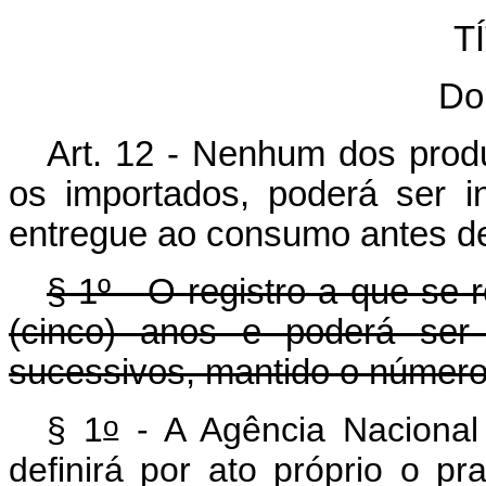
T
Do
Art. 12 - Nenhum dos produt
os importados, poderá ser i
entregue ao consumo antes de 
§ 1º - O registro a que se r
(cinco) anos e poderá ser 
sucessivos, mantido o número d
o
§ 1
- A Agência Nacional 
definirá por ato próprio o p