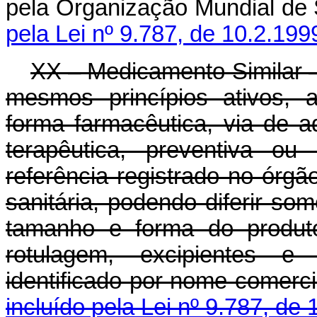
pela Organização Mundial de
pela Lei nº 9.787, de 10.2.199
XX – Medicamento Similar 
mesmos princípios ativos, 
forma farmacêutica, via de a
terapêutica, preventiva ou
referência registrado no órgão
sanitária, podendo diferir som
tamanho e forma do produto
rotulagem, excipientes e
identificado por nome comerci
incluído pela Lei nº 9.787, de 