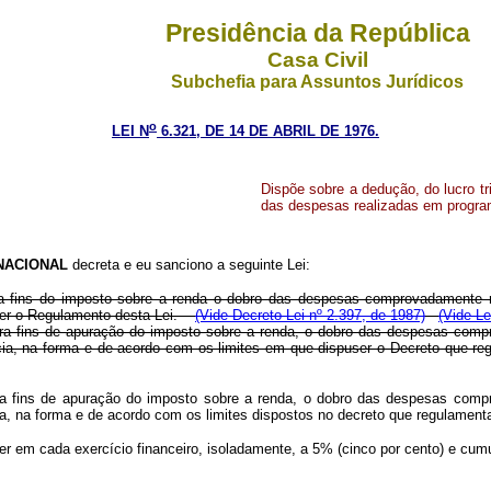
Presidência da República
Casa Civil
Subchefia para Assuntos Jurídicos
o
LEI N
6.321, DE 14 DE ABRIL DE 1976.
Dispõe sobre a dedução, do lucro tr
das despesas realizadas em program
NACIONAL
decreta e eu sanciono a seguinte Lei:
para fins do imposto sobre a renda o dobro das despesas comprovadamente 
user o Regulamento desta Lei.
(Vide Decreto-Lei nº 2.397, de 1987)
(Vide Le
 para fins de apuração do imposto sobre a renda, o dobro das despesas co
ência, na forma e de acordo com os limites em que dispuser o Decreto qu
 para fins de apuração do imposto sobre a renda, o dobro das despesas co
cia, na forma e de acordo com os limites dispostos no decreto que regulame
er em cada exercício financeiro, isoladamente, a 5% (cinco por cento) e cu