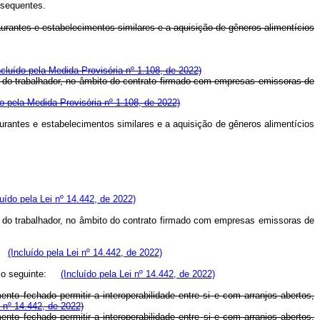
bsequentes.
antes e estabelecimentos similares e a aquisição de gêneros alimentícios
ncluído pela Medida Provisória nº 1.108, de 2022)
ar do trabalhador, no âmbito do contrato firmado com empresas emissoras de
do pela Medida Provisória nº 1.108, de 2022)
antes e estabelecimentos similares e a aquisição de gêneros alimentícios
luído pela Lei nº 14.442, de 2022)
ar do trabalhador, no âmbito do contrato firmado com empresas emissoras de
r.
(Incluído pela Lei nº 14.442, de 2022)
ão o seguinte:
(Incluído pela Lei nº 14.442, de 2022)
o fechado permitir a interoperabilidade entre si e com arranjos abertos,
i nº 14.442, de 2022)
amento
fechado
permitir
a
interoperabilidade
entre
si
e
com
arranjos
abertos,