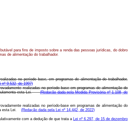
ibutável para fins de imposto sobre a renda das pessoas jurídicas, do dobro
as de alimentação do trabalhador.
realizadas no período base, em programas de alimentação do trabalhador,
i nº 9.532, de 1997)
mprovadamente realizadas no período base em programas de alimentação do
e regulamenta esta Lei.
(Redação dada pela Medida Provisória nº 1.108, de
mprovadamente realizadas no período-base em programas de alimentação do
nta esta Lei.
(Redação dada pela Lei nº 14.442, de 2022)
mulativamente com a dedução de que trata a
Lei nº 6.297, de 15 de dezembro