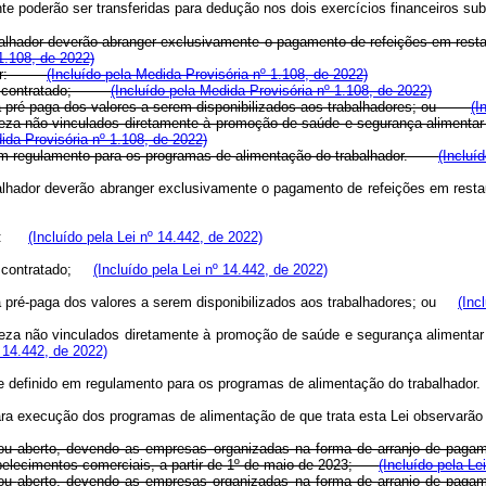
te poderão ser transferidas para dedução nos dois exercícios financeiros su
lhador deverão abranger exclusivamente o pagamento de refeições em restaur
1.108, de 2022)
eceber:
(Incluído pela Medida Provisória nº 1.108, de 2022)
valor contratado;
(Incluído pela Medida Provisória nº 1.108, de 2022)
za pré-paga dos valores a serem disponibilizados aos trabalhadores; ou
(I
atureza não vinculados diretamente à promoção de saúde e segurança aliment
ida Provisória nº 1.108, de 2022)
do em regulamento para os programas de alimentação do trabalhador.
(Incluí
lhador deverão abranger exclusivamente o pagamento de refeições em restaur
eber:
(Incluído pela Lei nº 14.442, de 2022)
lor contratado;
(Incluído pela Lei nº 14.442, de 2022)
a pré-paga dos valores a serem disponibilizados aos trabalhadores; ou
(Inc
atureza não vinculados diretamente à promoção de saúde e segurança aliment
º 14.442, de 2022)
orme definido em regulamento para os programas de alimentação do trabalhado
para execução dos programas de alimentação de que trata esta Lei observar
ou aberto, devendo as empresas organizadas na forma de arranjo de pagament
tabelecimentos comerciais, a partir de 1º de maio de 2023;
(Incluído pela Le
ou
aberto, devendo as empresas organizadas na forma de arranjo de pag