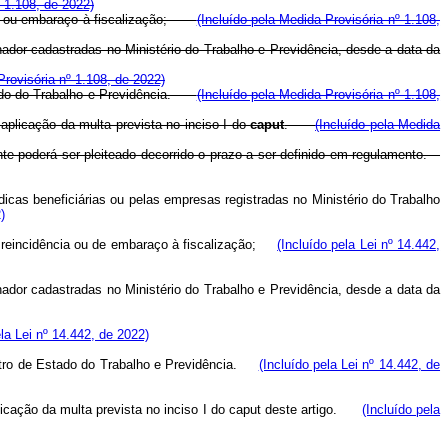
º 1.108, de 2022)
ência ou embaraço à fiscalização;
(Incluído pela Medida Provisória nº 1.108,
hador cadastradas no Ministério do Trabalho e Previdência, desde a data da
Provisória nº 1.108, de 2022)
tado do Trabalho e Previdência.
(Incluído pela Medida Provisória nº 1.108,
aplicação da multa prevista no inciso I do
caput
.
(Incluído pela Medida
ente poderá ser pleiteado decorrido o prazo a ser definido em regulamento.
icas beneficiárias ou pelas empresas registradas no Ministério do Trabalho
)
 de reincidência ou de embaraço à fiscalização;
(Incluído pela Lei nº 14.442,
hador cadastradas no Ministério do Trabalho e Previdência, desde a data da
ela Lei nº 14.442, de 2022)
istro de Estado do Trabalho e Previdência.
(Incluído pela Lei nº 14.442, de
icação da multa prevista no inciso I do
caput
deste artigo.
(Incluído pela