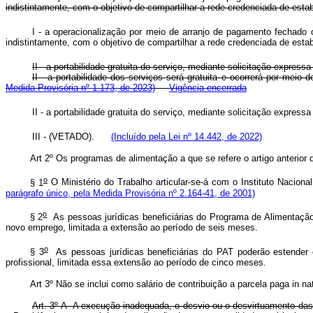
indistintamente,
com
o
objetivo
de
compartilhar
a
rede
credenciada
de
esta
I - a operacionalização por meio de arranjo de pagamento fechado 
indistintamente, com o objetivo de compartilhar a rede credenciada de es
II - a portabilidade gratuita do serviço, mediante solicitação expre
II
-
a
portabilidade
dos
serviços
será
gratuita
e
ocorrerá
por
meio
d
Medida Provisória nº 1.173, de 2023)
Vigência encerrada
II - a portabilidade gratuita do serviço, mediante solicitação expre
III - (VETADO).
(Incluído pela Lei nº 14.442, de 2022)
Art 2º Os programas de alimentação a que se refere o artigo anterior d
o
§ 1
O Ministério do Trabalho articular-se-á com o Instituto N
parágrafo único, pela Medida Provisória nº 2.164-41, de 2001)
o
§ 2
As pessoas jurídicas beneficiárias do Programa de Alimentação 
novo emprego, limitada a extensão ao período de seis mese
o
§ 3
As pessoas jurídicas beneficiárias do PAT poderão estender 
profissional, limitada essa extensão ao período de cinco mes
Art 3º Não se inclui como salário de contribuição a parcela paga in 
Art. 3º-A A execução inadequada, o desvio ou o desvirtuamento das f