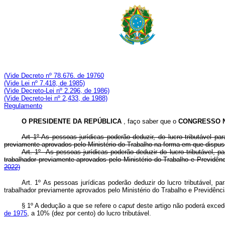
(Vide Decreto nº 78.676. de 19760
(Vide Lei nº 7.418, de 1985)
(Vide Decreto-Lei nº 2.296, de 1986)
(Vide Decreto-lei nº 2,433, de 1988)
Regulamento
O PRESIDENTE DA REPÚBLICA
, faço saber que o
CONGRESSO 
Art 1º As pessoas jurídicas poderão deduzir, do lucro tributável 
previamente aprovados pelo Ministério do Trabalho na forma em que disp
Art. 1º As pessoas jurídicas poderão deduzir do lucro tributável,
trabalhador previamente aprovados pelo Ministério do Trabalho e Previd
2022)
Art. 1º As pessoas jurídicas poderão deduzir do lucro tributável,
trabalhador previamente aprovados pelo Ministério do Trabalho e Previdên
§ 1º A dedução a que se refere o
caput
deste artigo não poderá exced
de 1975
, a 10% (dez por cento) do lucro tributável.