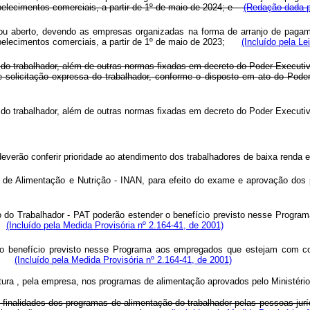
belecimentos comerciais, a partir de 1º de maio de 2024; e
(Redação dada p
ou aberto, devendo as empresas organizadas na forma de arranjo de pagament
tabelecimentos comerciais, a partir de 1º de maio de 2023;
(Incluído pela Le
ssa do trabalhador, além de outras normas fixadas em decreto do Poder Execut
e
solicitação
expressa
do
trabalhador,
conforme
o
disposto
em
ato
do
Pode
ssa do trabalhador, além de outras normas fixadas em decreto do Poder Execut
everão conferir prioridade ao atendimento dos trabalhadores de baixa renda e 
acional de Alimentação e Nutrição - INAN, para efeito do exame e apr
do Trabalhador - PAT poderão estender o benefício previsto nesse Programa
s.
(Incluído pela Medida Provisória nº 2.164-41, de 2001)
o benefício previsto nesse Programa aos empregados que estejam com con
es.
(Incluído pela Medida Provisória nº 2.164-41, de 2001)
natura , pela empresa, nos programas de alimentação aprovados pelo Ministério
inalidades dos programas de alimentação do trabalhador pelas pessoas juríd