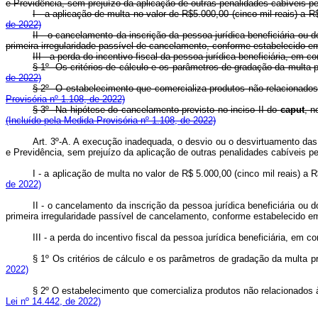
e Previdência, sem prejuízo da aplicação de outras penalidades cabíve
I - a aplicação de multa no valor de R$5.000,00 (cinco mil reais) 
de 2022)
II - o cancelamento da inscrição da pessoa jurídica beneficiária ou
primeira irregularidade passível de cancelamento, conforme estabelecid
III - a perda do incentivo fiscal da pessoa jurídica beneficiária, 
§ 1º Os critérios de cálculo e os parâmetros de gradação da multa p
de 2022)
§ 2º O estabelecimento que comercializa produtos não relacionados 
Provisória nº 1.108, de 2022)
§ 3º Na hipótese do cancelamento previsto no inciso II do
caput
, n
(Incluído pela Medida Provisória nº 1.108, de 2022)
Art. 3º-A. A execução inadequada, o desvio ou o desvirtuamento das 
e Previdência, sem prejuízo da aplicação de outras penalidades cabíveis
I - a aplicação de multa no valor de R$ 5.000,00 (cinco mil reais) 
de 2022)
II - o cancelamento da inscrição da pessoa jurídica beneficiária ou
primeira irregularidade passível de cancelamento, conforme estabelecido
III - a perda do incentivo fiscal da pessoa jurídica beneficiária, em
§ 1º Os critérios de cálculo e os parâmetros de gradação da multa pr
2022)
§ 2º O estabelecimento que comercializa produtos não relacionados à
Lei nº 14.442, de 2022)