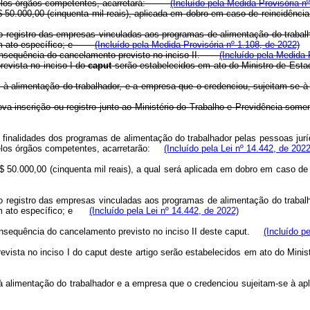
is pelos órgãos competentes, acarretará:
(Incluído pela Medida Provisória n
a R$ 50.000,00 (cinquenta mil reais), aplicada em dobro em caso de reincid
 do registro das empresas vinculadas aos programas de alimentação do trabal
o em ato específico; e
(Incluído pela Medida Provisória nº 1.108, de 2022)
em consequência do cancelamento previsto no inciso II.
(Incluído pela Medida 
revista no inciso I do
caput
serão estabelecidos em ato do Ministro de Es
à alimentação do trabalhador, e a empresa que o credenciou, sujeitam-se à 
ova inscrição ou registro junto ao Ministério do Trabalho e Previdência som
finalidades dos programas de alimentação do trabalhador pelas pessoas juríd
 pelos órgãos competentes, acarretarão:
(Incluído pela Lei nº 14.442, de 2022
a R$ 50.000,00 (cinquenta mil reais), a qual será aplicada em dobro em caso
 do registro das empresas vinculadas aos programas de alimentação do trabal
 em ato específico; e
(Incluído pela Lei nº 14.442, de 2022)
 consequência do cancelamento previsto no inciso II deste
caput
.
(Incluído p
evista no inciso I do
caput
deste artigo serão estabelecidos em ato do Min
 alimentação do trabalhador e a empresa que o credenciou sujeitam-se à apl