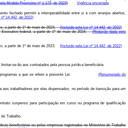
ela Medida Provisória nº 1.173, de 2023)
Vigência encerrada
o fechado permitir a interoperabilidade entre si e com arranjos abertos,
i nº 14.442, de 2022)
ivo, a partir de 1º de maio de 2023;
(Incluído pela Lei nº 14.442, de 2022)
r
Executivo federal, a partir de 1º de maio de 2024;
(Redação dada pela
ivo, a partir de 1º de maio de 2023;
(Incluído pela Lei nº 14.442, de 2022)
limitar-se-ão aos contratados pela pessoa jurídica beneficiária.
ovação dos programas a que se refere a presente Lei.
(Renumerado do
 aos trabalhadores por elas dispensados, no período de transição para um
trato suspenso para participação em curso ou programa de qualificação
 do Trabalho.
icas beneficiárias ou pelas empresas registradas no Ministério do Trabalho