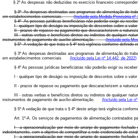
§ 2º As despesas não deduzidas no exercício financeiro corresponden
§ 3º As despesas destinadas aos programas de alimentação do traba
em estabelecimentos comerciais.
(Incluído pela Medida Provisória nº 
§ 4º As pessoas jurídicas beneficiárias não poderão exigir ou r
I - qualquer tipo de deságio ou imposição de descontos sobre o 
II - prazos de repasse ou pagamento que descaracterizem a nature
III - outras verbas e benefícios diretos ou indiretos de qualquer n
instrumentos de pagamento de auxílio-alimentação.
(Incluído pela Med
§ 5º A vedação de que trata o § 4º terá vigência conforme defini
§ 3º As despesas destinadas aos programas de alimentação do traba
em estabelecimentos comerciais.
(Incluído pela Lei nº 14.442, de 2022)
§ 4º As pessoas jurídicas beneficiárias não poderão exigir ou rec
I - qualquer tipo de deságio ou imposição de descontos sobre o va
II - prazos de repasse ou pagamento que descaracterizem a naturez
III - outras verbas e benefícios diretos ou indiretos de qualquer n
instrumentos de pagamento de auxílio-alimentação.
(Incluído pela Lei n
§ 5º A vedação de que trata o § 4º deste artigo terá vigência conf
Art. 1º-A. Os serviços de pagamentos de alimentação contratados 
I - a operacionalização por meio de arranjo de pagamento fechado 
indistintamente, com o objetivo de compartilhar a rede credenciada de es
I
-
a
operacionalização
por
meio
de
arranjo
de
pagamento
fechado