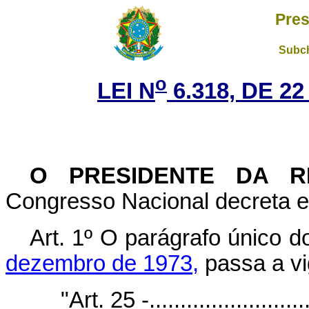
Pres
Subch
o
LEI N
6.318, DE 2
O
PRESIDENTE DA R
Congresso Nacional decreta e 
Art. 1º O parágrafo único d
dezembro de 1973,
passa a vi
"Art. 25 -..........................