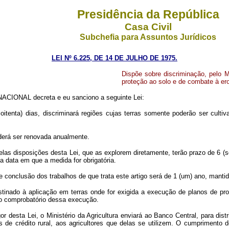
Presidência da República
Casa Civil
Subchefia para Assuntos Jurídicos
LEI Nº 6.225, DE 14 DE JULHO DE 1975.
Dispõe sobre discriminação, pelo Mi
proteção ao solo e de combate à ero
CIONAL decreta e eu sanciono a seguinte Lei:
e oitenta) dias, discriminará regiões cujas terras somente poderão ser cul
oderá ser renovada anualmente.
pelas disposições desta Lei, que as explorem diretamente, terão prazo de 6 (
a data em que a medida for obrigatória.
 de conclusão dos trabalhos de que trata este artigo será de 1 (um) ano, mant
estinado à aplicação em terras onde for exigida a execução de planos de p
ado comprobatório dessa execução.
gor desta Lei, o Ministério da Agricultura enviará ao Banco Central, para dis
ras de crédito rural, aos agricultores que delas se utilizem. O cumprimento