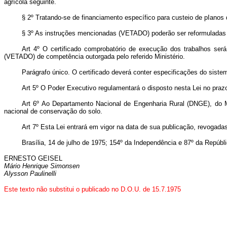
agrícola seguinte.
§ 2º Tratando-se de financiamento específico para custeio de pIanos 
§ 3º As instruções mencionadas (VETADO) poderão ser reformuladas pe
Art 4º O certificado comprobatório de execução dos trabalhos será 
(VETADO) de competência outorgada pelo referido Ministério.
Parágrafo único. O certificado deverá conter especificações do sist
Art 5º O Poder Executivo regulamentará o disposto nesta Lei no prazo 
Art 6º Ao Departamento Nacional de Engenharia Rural (DNGE), do Mi
nacional de conservação do solo.
Art 7º Esta Lei entrará em vigor na data de sua publicação, revogada
Brasília, 14 de julho de 1975; 154º da Independência e 87º da Repúbli
ERNESTO GEISEL
Mário Henrique Simonsen
Alysson Paulinelli
Este texto não substitui o publicado no D.O.U. de 15.7.1975