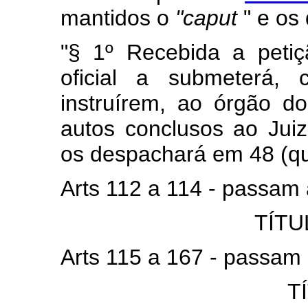
mantidos o
"caput
" e os
"§ 1º Recebida a petiç
oficial a submeterá
instruírem, ao órgão do
autos conclusos ao Juiz
os despachará em 48 (qua
Arts 112 a 114 - passam
TÍTUL
Arts 115 a 167 - passam
T