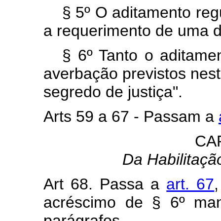
§ 5º O aditamento reg
a requerimento de uma da
§ 6º Tanto o aditame
averbação previstos nes
segredo de justiça".
Arts 59 a 67 - Passam a
CA
Da Habilitaç
Art 68. Passa a
art. 67
acréscimo de § 6º ma
parágrafos.