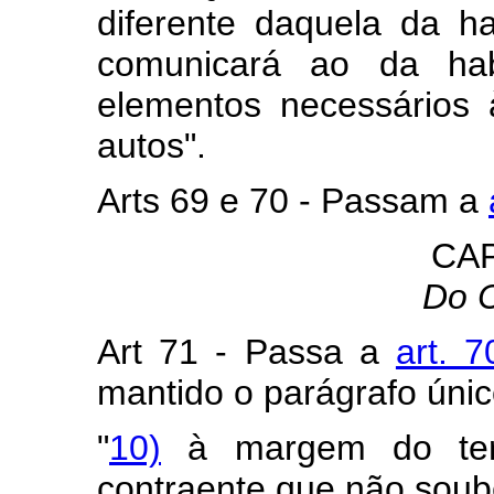
diferente daquela da hab
comunicará ao da hab
elementos necessários 
autos".
Arts 69 e 70 - Passam a
CAP
Do 
Art 71 - Passa a
art. 7
mantido o parágrafo únic
"
10)
à margem do term
contraente que não soub