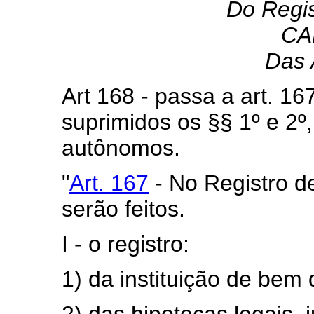
Do Regis
CA
Das 
Art 168 - passa a art. 1
suprimidos os §§ 1º e 2º
autônomos.
"
Art. 167
- No Registro de
serão feitos.
I - o registro:
1) da instituição de bem 
2) das hipotecas legais, 