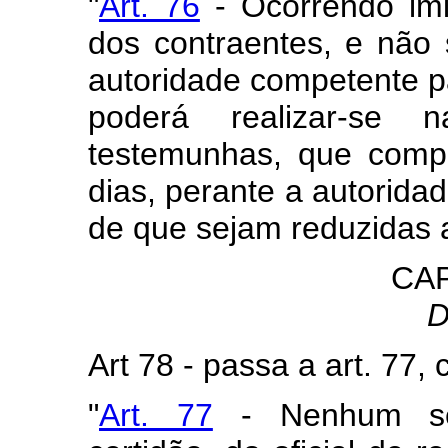
"
Art. 76
- Ocorrendo imi
dos contraentes, e não
autoridade competente pa
poderá realizar-se
testemunhas, que compa
dias, perante a autoridad
de que sejam reduzidas 
CAP
D
Art 78 - passa a art. 77
"
Art. 77
- Nenhum sep