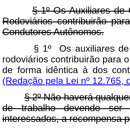
§ 1º Os Auxiliares de
Rodoviários contribuirão pa
Condutores Autônomos.
§ 1º Os auxiliares d
rodoviários contribuirão para 
de forma idêntica à do
(Redação pela Lei nº 12.765, 
§ 2º Não haverá qualque
de trabalho devendo ser 
interessados, a recompensa p