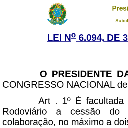
Pres
Subch
o
LEI N
6.094, DE 
O PRESIDENTE DA 
CONGRESSO NACIONAL decreta
Art . 1º É facultad
Rodoviário a cessão do
colaboração, no máximo a dois