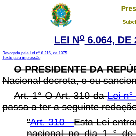
Pres
Subch
o
LEI N
6.064, DE
Revogada pela Lei nº 6.216, de 1975
Texto para impressão
O
PRESIDENTE DA REPÚ
Nacional decreta, e eu sancion
Art. 1° O Art. 310 da
Lei n°
passa a ter a seguinte redação
"
Art. 310 -
Esta Lei entra
nacional no dia 1 ° de