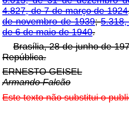
4.827, de 7 de março de 1924
de novembro de 1939
;
5.318,
de 6 de maio de 1940
.
Brasília, 28 de junho de 19
República.
ERNESTO GEISEL
Armando Falcão
Este texto não substitui o pu