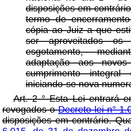
disposições em contrário.
termo de encerramento
cópia ao Juiz a que es
ser aproveitados os 
esgotamento, median
adaptação aos novos
cumprimento integral 
iniciando-se nova numer
Art. 2 ° Esta Lei entrará 
revogados o
Decreto-lei n° 1
disposições em contrário. Qu
6.015, de 31 de dezembro d