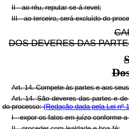
II - ao réu, reputar-se-á revel;
III - ao terceiro, será excluído do proc
CAP
DOS DEVERES DAS PART
S
Dos
Art. 14. Compete às partes e aos seus
Art. 14. São deveres das partes e de
do processo:
(Redação dada pela Lei nº 
I - expor os fatos em juízo conforme a
II - proceder com lealdade e boa-fé;