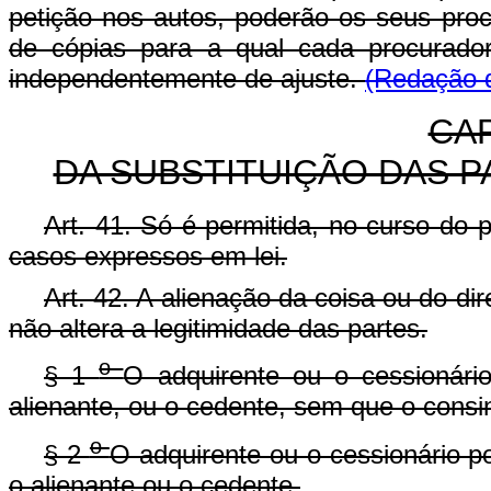
petição nos autos, poderão os seus proc
de cópias para a qual cada procurador
independentemente de ajuste.
(Redação d
CAP
DA SUBSTITUIÇÃO DAS 
Art. 41. Só é permitida, no curso do p
casos expressos em lei.
Art. 42. A alienação da coisa ou do direit
não altera a legitimidade das partes.
o
§ 1
O adquirente ou o cessionário
alienante, ou o cedente, sem que o consin
o
§ 2
O adquirente ou o cessionário po
o alienante ou o cedente.