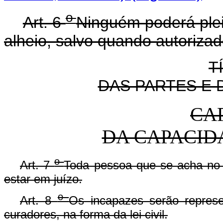
o
Art. 6
Ninguém poderá pleit
alheio, salvo quando autorizado
T
DAS PARTES E
CAP
DA CAPACID
o
Art. 7
Toda pessoa que se acha no e
estar em juízo.
o
Art. 8
Os incapazes serão represe
curadores, na forma da lei civil.