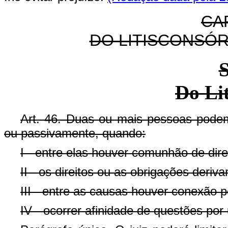
CA
DO LITISCONSÓR
S
Do Lit
Art. 46. Duas ou mais pessoas podem
ou passivamente, quando:
I - entre elas houver comunhão de dire
II - os direitos ou as obrigações deri
III - entre as causas houver conexão p
IV - ocorrer afinidade de questões por