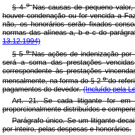
o
§ 4
Nas causas de pequeno valor, 
houver condenação ou for vencida a Fa
não, os honorários serão fixados consoa
normas das alíneas a, b e c do parágraf
13.12.1994)
o
§ 5
Nas ações de indenização por a
será a soma das prestações vencidas 
correspondente às prestações vincenda
o
mensalmente, na forma do § 2
do refer
pagamentos do devedor.
(Incluído pela L
Art. 21. Se cada litigante for em
proporcionalmente distribuídos e compen
Parágrafo único. Se um litigante deca
por inteiro, pelas despesas e honorários.