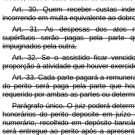
Art. 30. Quem receber custas indev
incorrendo em multa equivalente ao dobro
Art. 31. As despesas dos atos man
supérfluos serão pagas pela parte q
impugnados pela outra.
Art. 32. Se o assistido ficar venci
proporção à atividade que houver exercid
Art. 33. Cada parte pagará a remunera
do perito será paga pela parte que ho
requerido por ambas as partes ou determin
Parágrafo único. O juiz poderá deter
honorários do perito deposite em juíz
numerário, recolhido em depósito bancá
será entregue ao perito após a apresenta