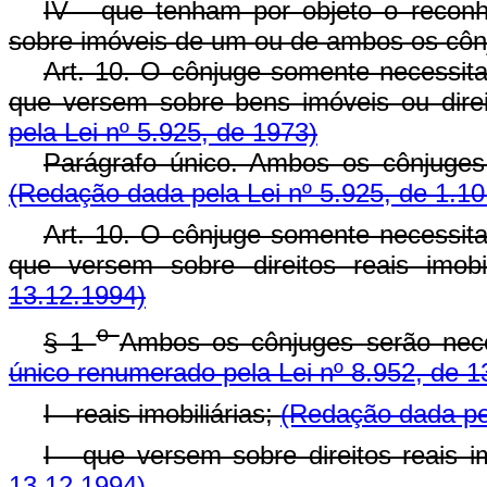
IV - que tenham por objeto o reconh
sobre imóveis de um ou de ambos os côn
Art. 10. O cônjuge somente necessit
que versem sobre bens imóveis ou direi
pela Lei nº 5.925, de 1973)
Parágrafo único. Ambos os cônjuges
(Redação dada pela Lei nº 5.925, de 1.10
Art. 10. O cônjuge somente necessit
que versem sobre direitos reais imobi
13.12.1994)
o
§ 1
Ambos os cônjuges serão nec
único renumerado pela Lei nº 8.952, de 1
I - reais imobiliárias;
(Redação dada pel
I - que versem sobre direitos reais im
13.12.1994)