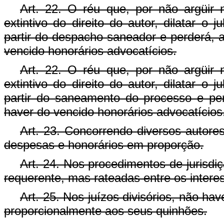
Art. 22. O réu que, por não argüir n
extintivo do direito do autor, dilatar o
partir do despacho saneador e perderá, a
vencido honorários advocatícios.
Art. 22. O réu que, por não argüir n
extintivo do direito do autor, dilatar o
partir do saneamento do processo e per
haver do vencido honorários advocatícios
Art. 23. Concorrendo diversos autore
despesas e honorários em proporção.
Art. 24. Nos procedimentos de jurisdi
requerente, mas rateadas entre os intere
Art. 25. Nos juízos divisórios, não ha
proporcionalmente aos seus quinhões.