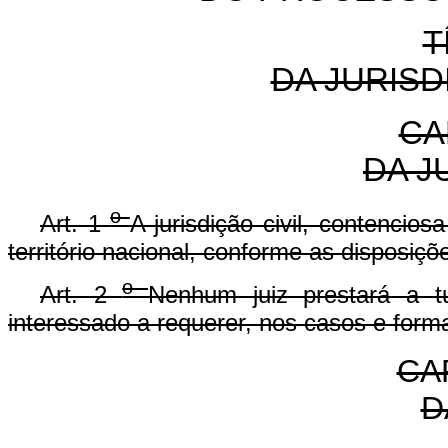
T
DA JURISD
CA
DA J
o
Art. 1
A jurisdição civil, contencios
território nacional, conforme as disposiç
o
Art. 2
Nenhum juiz prestará a tu
interessado a requerer, nos casos e forma
CAP
D