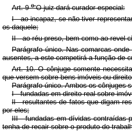
o
Art. 9
O juiz dará curador especial:
I - ao incapaz, se não tiver represent
os daquele;
II - ao réu preso, bem como ao revel c
Parágrafo único. Nas comarcas onde h
ausentes, a este competirá a função de c
Art. 10. O cônjuge somente necessit
que versem sobre bens imóveis ou direitos
Parágrafo único. Ambos os cônjuges s
I - fundadas em direito real sobre imóv
Il - resultantes de fatos que digam r
por eles;
III - fundadas em dívidas contraídas
tenha de recair sobre o produto do traba