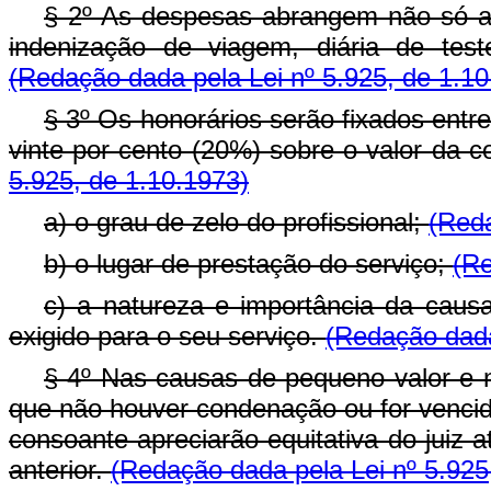
§ 2º As despesas abrangem não só a
indenização de viagem, diária de tes
(Redação dada pela Lei nº 5.925, de 1.10
§ 3º Os honorários serão fixados ent
vinte por cento (20%) sobre o valor da 
5.925, de 1.10.1973)
a) o grau de zelo do profissional;
(Reda
b) o lugar de prestação do serviço;
(Re
c) a natureza e importância da caus
exigido para o seu serviço.
(Redação dada
§ 4º Nas causas de pequeno valor e 
que não houver condenação ou for vencid
consoante apreciarão equitativa do juiz 
anterior.
(Redação dada pela Lei nº 5.925