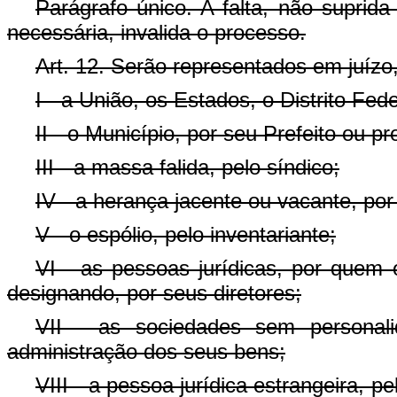
Parágrafo único. A falta, não suprida
necessária, invalida o processo.
Art. 12. Serão representados em juízo
I - a União, os Estados, o Distrito Fed
II - o Município, por seu Prefeito ou p
III - a massa falida, pelo síndico;
IV - a herança jacente ou vacante, por
V - o espólio, pelo inventariante;
VI - as pessoas jurídicas, por quem 
designando, por seus diretores;
VII - as sociedades sem personal
administração dos seus bens;
VIII - a pessoa jurídica estrangeira, 