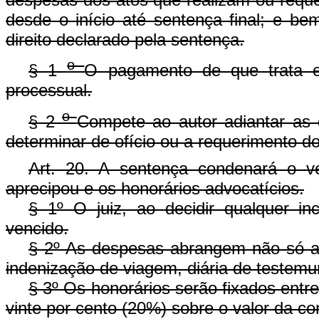
desde o início até sentença final; e be
direito declarado pela sentença.
o
§ 1
O pagamento de que trata es
processual.
o
§ 2
Compete ao autor adiantar as d
determinar de ofício ou a requerimento do
Art. 20. A sentença condenará o 
aprecipou e os honorários advocatícios.
§ 1º O juiz, ao decidir qualquer i
vencido.
§ 2º As despesas abrangem não só a
indenização de viagem, diária de testemu
§ 3º Os honorários serão fixados ent
vinte por cento (20%) sobre o valor da c