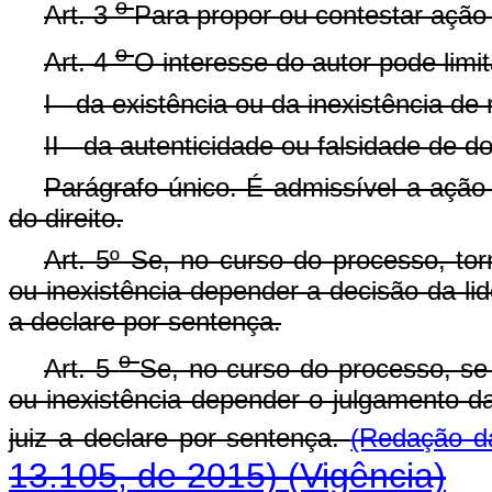
o
Art. 3
Para propor ou contestar ação 
o
Art. 4
O interesse do autor pode limi
I - da existência ou da inexistência de 
II - da autenticidade ou falsidade de 
Parágrafo único. É admissível a ação 
do direito.
Art. 5º Se, no curso do processo, torn
ou inexistência depender a decisão da lid
a declare por sentença.
o
Art. 5
Se, no curso do processo, se t
ou inexistência depender o julgamento da
juiz a declare por sentença.
(Redação d
13.105, de 2015)
(Vigência)