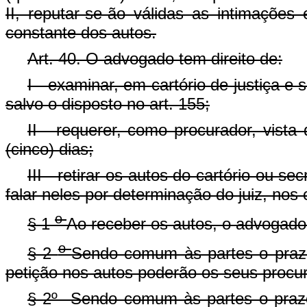
II, reputar-se-ão válidas as intimações
constante dos autos.
Art. 40. O advogado tem direito de:
I - examinar, em cartório de justiça e 
salvo o disposto no art. 155;
II - requerer, como procurador, vist
(cinco) dias;
III - retirar os autos do cartório ou s
falar neles por determinação do juiz, nos 
o
§ 1
Ao receber os autos, o advogado 
o
§ 2
Sendo comum às partes o prazo
petição nos autos poderão os seus procur
§ 2º Sendo comum às partes o prazo,