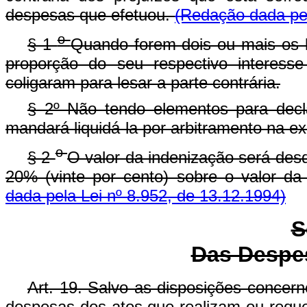
despesas que efetuou.
(Redação dada pel
o
§ 1
Quando forem dois ou mais os l
proporção do seu respectivo interess
coligaram para lesar a parte contrária.
§ 2º Não tendo elementos para decla
mandará liquidá-la por arbitramento na e
o
§ 2
O valor da indenização será desd
20% (vinte por cento) sobre o valor da
dada pela Lei nº 8.952, de 13.12.1994)
S
Das Despes
Art. 19. Salvo as disposições concerne
despesas dos atos que realizam ou requ