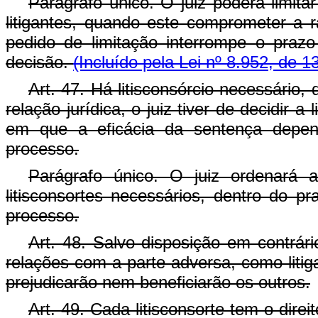
Parágrafo único. O juiz poderá limitar
litigantes, quando este comprometer a rá
pedido de limitação interrompe o praz
decisão.
(Incluído pela Lei nº 8.952, de 1
Art. 47. Há litisconsórcio necessário,
relação jurídica, o juiz tiver de decidir
em que a eficácia da sentença depend
processo.
Parágrafo único. O juiz ordenará
litisconsortes necessários, dentro do p
processo.
Art. 48. Salvo disposição em contrári
relações com a parte adversa, como litig
prejudicarão nem beneficiarão os outros.
Art. 49. Cada litisconsorte tem o dir