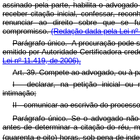
assinado pela parte, habilita o advogado
receber citação inicial, confessar, recon
renunciar ao direito sobre que se f
compromisso.
(Redação dada pela Lei nº
Parágrafo único. A procuração pode s
emitido por Autoridade Certificadora cred
Lei nº 11.419, de 2006).
Art. 39. Compete ao advogado, ou à p
I - declarar, na petição inicial o
intimação;
II - comunicar ao escrivão do proces
Parágrafo único. Se o advogado não
antes de determinar a citação do réu,
(quarenta e oito) horas, sob pena de indef