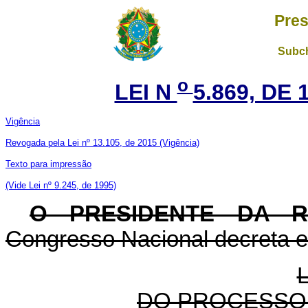
Pres
Subch
o
LEI N
5.869, DE 
Vigência
Revogada pela Lei nº 13.105, de 2015
(Vigência)
Texto para impressão
(Vide Lei nº 9.245, de 1995)
O PRESIDENTE DA 
Congresso Nacional decreta e 
DO PROCESSO