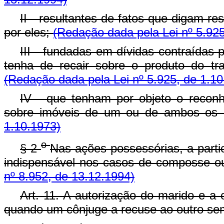
II - resultantes de fatos que digam r
por eles;
(Redação dada pela Lei nº 5.925
III - fundadas em dívidas contraídas
tenha de recair sobre o produto do t
(Redação dada pela Lei nº 5.925, de 1.10
IV - que tenham por objeto o reconh
sobre imóveis de um ou de ambos os 
1.10.1973)
o
§ 2
Nas ações possessórias, a parti
indispensável nos casos de composse o
nº 8.952, de 13.12.1994)
Art. 11. A autorização do marido e a 
quando um cônjuge a recuse ao outro sem 