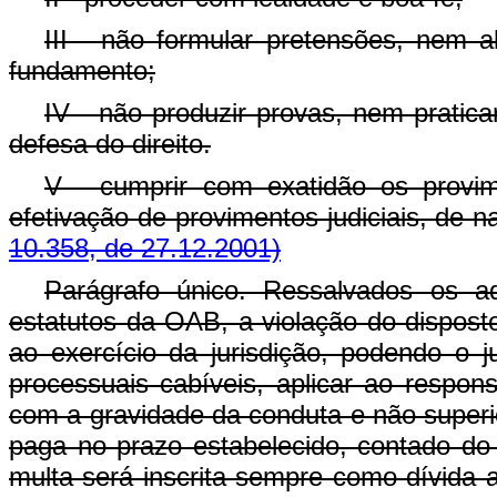
III - não formular pretensões, nem a
fundamento;
IV - não produzir provas, nem pratica
defesa do direito.
V - cumprir com exatidão os provi
efetivação de provimentos judiciais, de na
10.358, de 27.12.2001)
Parágrafo único. Ressalvados os a
estatutos da OAB, a violação do disposto 
ao exercício da jurisdição, podendo o j
processuais cabíveis, aplicar ao respo
com a gravidade da conduta e não superio
paga no prazo estabelecido, contado do 
multa será inscrita sempre como dívida 