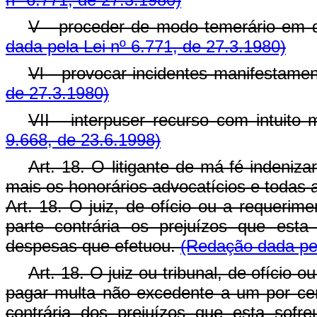
V - proceder de modo temerário em q
dada pela Lei nº 6.771, de 27.3.1980)
Vl - provocar incidentes manifestame
de 27.3.1980)
VII - interpuser recurso com intuito 
9.668, de 23.6.1998)
Art. 18. O litigante de má-fé indeniza
mais os honorários advocatícios e todas 
Art. 18. O juiz, de ofício ou a requerime
parte contrária os prejuízos que esta
despesas que efetuou.
(Redação dada pel
Art. 18. O juiz ou tribunal, de ofício 
pagar multa não excedente a um por cen
contrária dos prejuízos que esta sofr