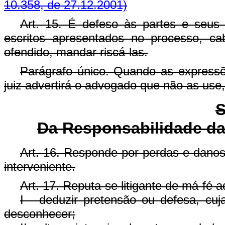
10.358, de 27.12.2001)
Art. 15. É defeso às partes e seus
escritos apresentados no processo, ca
ofendido, mandar riscá-las.
Parágrafo único. Quando as expressõe
juiz advertirá o advogado que não as use
S
Da Responsabilidade da
Art. 16. Responde por perdas e danos
interveniente.
Art. 17. Reputa-se litigante de má-fé 
I - deduzir pretensão ou defesa, cu
desconhecer;