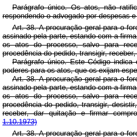
Parágrafo único. Os atos, não ratifi
respondendo o advogado por despesas e 
Art. 38. A procuração geral para o for
assinado pela parte, estando com a firma 
os atos do processo, salvo para receb
procedência do pedido, transigir, receber
Parágrafo único. Este Código indica
poderes para os atos, que os exijam espe
Art. 38. A procuração geral para o for
assinado pela parte, estando com a firma 
os atos do processo, salvo para receb
procedência do pedido, transigir, desisti
receber, dar quitação e firmar comp
1.10.1973)
Art. 38. A procuração geral para o for