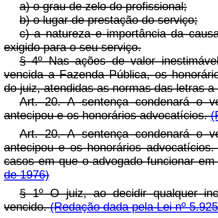
a) o grau de zelo do profissional;
b) o lugar de prestação do serviço;
c) a natureza e importância da caus
exigido para o seu serviço.
§ 4º Nas ações de valor inestimáv
vencida a Fazenda Pública, os honorário
do juiz, atendidas as normas das letras a 
Art. 20. A sentença condenará o 
antecipou e os honorários advocatícios.
(
Art. 20. A sentença condenará o 
antecipou e os honorários advocatícios
casos em que o advogado funcionar em 
de 1976)
§ 1º O juiz, ao decidir qualquer i
vencido.
(Redação dada pela Lei nº 5.925