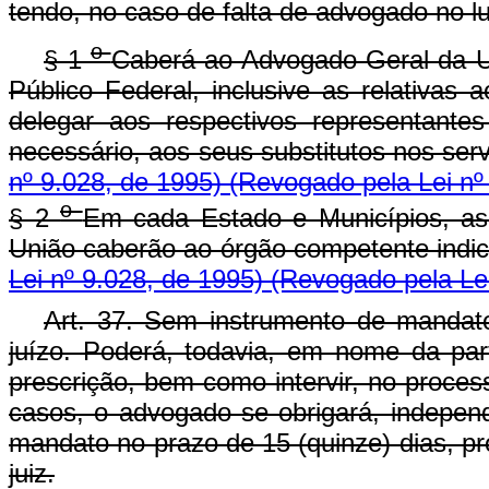
tendo, no caso de falta de advogado no 
o
§ 1
Caberá ao Advogado-Geral da Un
Público Federal, inclusive as relativas
delegar aos respectivos representantes
necessário, aos seus substitutos nos ser
nº 9.028, de 1995)
(Revogado pela Lei nº
o
§ 2
Em cada Estado e Municípios, as
União caberão ao órgão competente indic
Lei nº 9.028, de 1995)
(Revogado pela Lei
Art. 37. Sem instrumento de mandat
juízo. Poderá, todavia, em nome da part
prescrição, bem como intervir, no proces
casos, o advogado se obrigará, indepen
mandato no prazo de 15 (quinze) dias, pr
juiz.