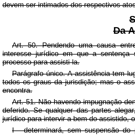
devem ser intimados dos respectivos atos
S
Da A
Art. 50. Pendendo uma causa entre
interesse jurídico em que a sentença 
processo para assisti-la.
Parágrafo único. A assistência tem l
todos os graus da jurisdição; mas o as
encontra.
Art. 51. Não havendo impugnação dentr
deferido. Se qualquer das partes alegar
jurídico para intervir a bem do assistido, o
I - determinará, sem suspensão do 