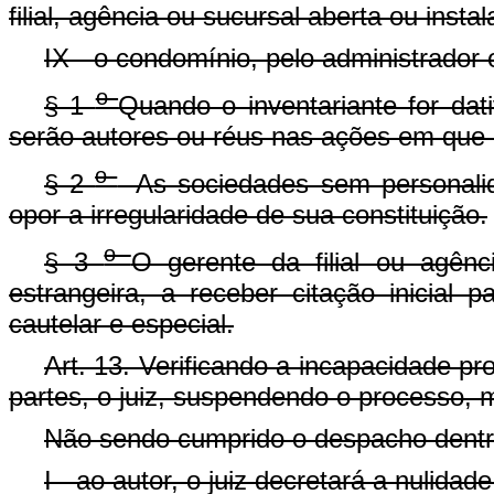
filial, agência ou sucursal aberta ou instal
IX - o condomínio, pelo administrador 
o
§ 1
Quando o inventariante for dat
serão autores ou réus nas ações em que o
o
§ 2
- As sociedades sem personali
opor a irregularidade de sua constituição.
o
§ 3
O gerente da filial ou agênc
estrangeira, a receber citação inicial
cautelar e especial.
Art. 13. Verificando a incapacidade pr
partes, o juiz, suspendendo o processo, 
Não sendo cumprido o despacho dentro
I - ao autor, o juiz decretará a nulidad