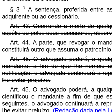
o
§ 3
A sentença, proferida entre as
adquirente ou ao cessionário.
Art. 43. Ocorrendo a morte de qualqu
espólio ou pelos seus sucessores, observ
Art. 44. A parte, que revogar o ma
constituirá outro que assuma o patrocínio
Art. 45. O advogado poderá, a qualq
mandante, a fim de que lhe nomeie su
notificação, o advogado continuará a re
lhe evitar prejuízo.
Art. 45. O advogado poderá, a qualq
cientificou o mandante a fim de que es
seguintes, o advogado continuará a rep
Ihe evitar prejuízo.
(Redação dada pela Le