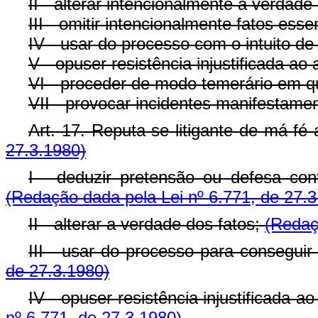
II - alterar intencionalmente a verdade
III - omitir intencionalmente fatos ess
IV - usar do processo com o intuito de 
V - opuser resistência injustificada a
VI - proceder de modo temerário em qu
VII - provocar incidentes manifestame
Art. 17. Reputa-se litigante de má-fé
27.3.1980)
I - deduzir pretensão ou defesa cont
(Redação dada pela Lei nº 6.771, de 27.3
II - alterar a verdade dos fatos;
(Redaç
III - usar do processo para conseguir 
de 27.3.1980)
IV - opuser resistência injustificada
nº 6.771, de 27.3.1980)