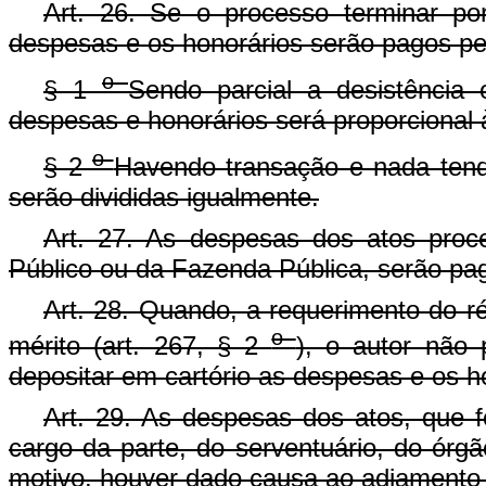
Art. 26. Se o processo terminar po
despesas e os honorários serão pagos pel
o
§ 1
Sendo parcial a desistência 
despesas e honorários será proporcional 
o
§ 2
Havendo transação e nada tend
serão divididas igualmente.
Art. 27. As despesas dos atos proce
Público ou da Fazenda Pública, serão paga
Art. 28. Quando, a requerimento do réu
o
mérito (art. 267, § 2
), o autor não
depositar em cartório as despesas e os h
Art. 29. As despesas dos atos, que f
cargo da parte, do serventuário, do órgã
motivo, houver dado causa ao adiamento 