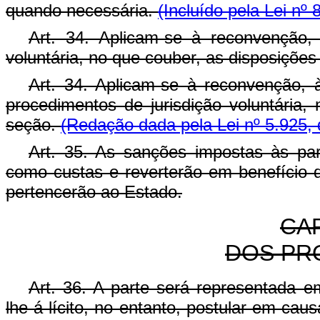
quando necessária.
(Incluído pela Lei nº
Art. 34. Aplicam-se à reconvenção,
voluntária, no que couber, as disposiçõe
Art. 34. Aplicam-se à reconvenção, à
procedimentos de jurisdição voluntária,
seção.
(Redação dada pela Lei nº 5.925, 
Art. 35. As sanções impostas às pa
como custas e reverterão em benefício d
pertencerão ao Estado.
CAP
DOS PR
Art. 36. A parte será representada e
lhe-á lícito, no entanto, postular em caus