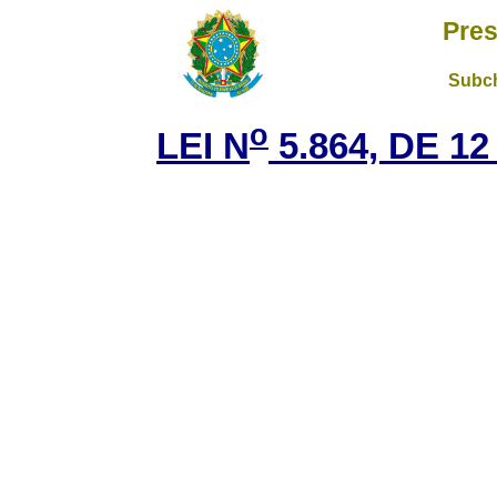
Pres
Subch
o
LEI N
5.864, DE 1