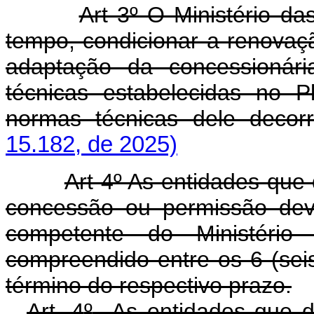
Art 3º O Ministério d
tempo, condicionar a renova
adaptação da concessionári
técnicas estabelecidas no 
normas técnicas dele decorr
15.182, de 2025)
Art 4º As entidades que
concessão ou permissão deve
competente do Ministério
compreendido entre os 6 (seis
término do respectivo prazo.
Art. 4
º
As entidades que d