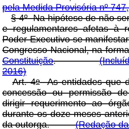
pela Medida Provisória nº 747
§ 4
º
Na hipótese de não ser
e regulamentares afetas à 
Poder Executivo se manifesta
Congresso Nacional, na forma
Constituição
.
(Incluí
2016)
o
Art. 4
As entidades que d
concessão ou permissão de 
dirigir requerimento ao ór
durante os doze meses anteri
da outorga.
(Redação dad