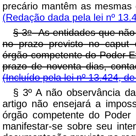
precário mantêm as mesma
(Redação dada pela lei nº 13.
o
§ 3
As entidades que não 
no prazo previsto no
caput
d
órgão competente do Poder E
prazo de noventa dias, c
(Incluído pela lei nº 13.424, d
§ 3º A não observância da
artigo não ensejará a impos
órgão competente do Poder E
manifestar-se sobre seu int