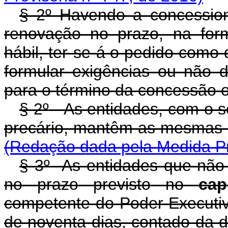
§ 2º Havendo a concession
renovação no prazo, na fo
hábil, ter-se-á o pedido como
formular exigências ou não d
para o término da concessão 
§ 2
º
As entidades, com o se
precário, mantêm as mesmas c
(Redação dada pela Medida Pr
§ 3
º
As entidades que não 
no prazo previsto no
cap
competente do Poder Executi
de noventa dias, contado da d