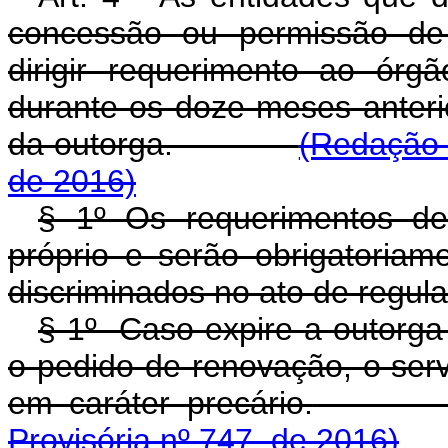
concessão ou permissão de 
dirigir requerimento ao ór
durante os doze meses anteri
da outorga.
(Redação 
de 2016)
§ 1º Os requerimentos d
próprio e serão obrigatoria
discriminados no ato de regul
§ 1
º
Caso expire a outorga 
o pedido de renovação, o ser
em caráter precário.
Provisória nº 747, de 2016)