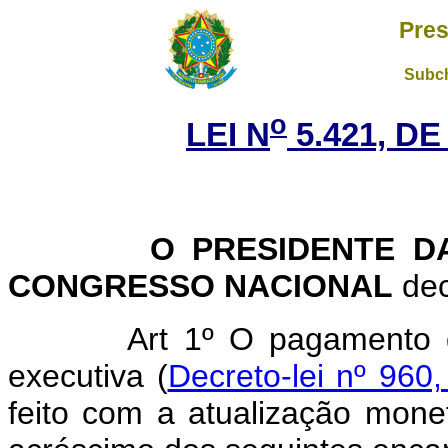
Pres
Subch
o
LEI N
5.421, DE
O PRESIDENTE DA 
CONGRESSO NACIONAL
dec
Art 1º O pagamento d
executiva (
Decreto-lei nº 96
feito com a atualização monet