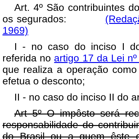
Art. 4º São contribuintes 
os segurados:
(Redaçã
1969)
I - no caso do inciso I do 
referida no
artigo 17 da Lei n
que realiza a operação como 
efetua o desconto;
II - no caso do inciso II do 
Art 5º O impôsto será rec
responsabilidade do contribu
do Brasil ou a quem êste d