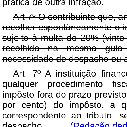
prática de outra infração.
Art 7º O contribuinte que, a
recolher espontâneamente o im
sujeito à multa de 20% (vinte
recolhida na mesma guia 
necessidade de despacho ou a
Art. 7º A instituição fina
qualquer procedimento fis
impôsto fora do prazo previsto,
por cento) do impôsto, a q
correspondente ao tributo, 
despacho.
(Redação dada