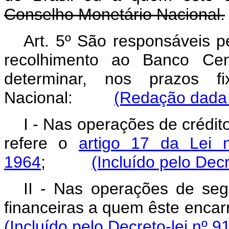
Conselho Monetário Nacional.
Art. 5º São responsáveis p
recolhimento ao Banco Cen
determinar, nos prazos f
Nacional:
(Redação dada p
I - Nas operações de crédito
refere o
artigo 17 da Lei
1964
;
(Incluído pelo Decr
II - Nas operações de segu
financeiras a quem êste en
(Incluído pelo Decreto-lei nº 9