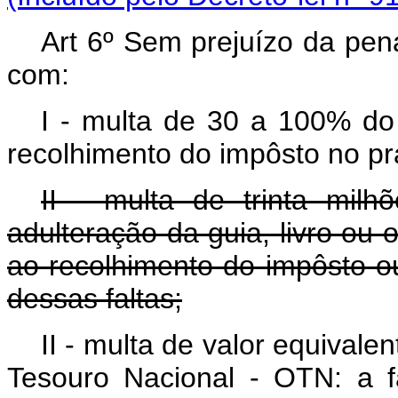
Art 6º Sem prejuízo da pen
com:
I - multa de 30 a 100% do 
recolhimento do impôsto no pr
II - multa de trinta milhõ
adulteração da guia, livro ou 
ao recolhimento do impôsto ou
dessas faltas;
II - multa de valor equival
Tesouro Nacional - OTN: a fa