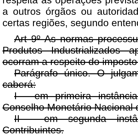
a outros órgãos ou autorid
certas regiões, segundo enten
Art 9º As normas processu
Produtos Industrializados a
ocorram a respeito do imposto 
Parágrafo único. O julgam
caberá:
I - em primeira instânc
Conselho Monetário Nacional 
II - em segunda instâ
Contribuintes.