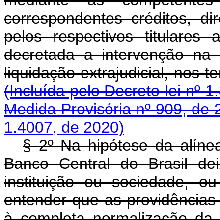
correspondentes créditos, di
pelos respectivos titulares
decretada a intervenção na 
liquidação extrajudicial, 
(Incluída pelo Decreto-lei nº 1
Medida Provisória nº 909, de 
1.4007, de 2020)
§ 2º Na hipótese da alínea
Banco Central do Brasil de
instituição ou sociedade, ou
entender que as providência
à completa normalizaç