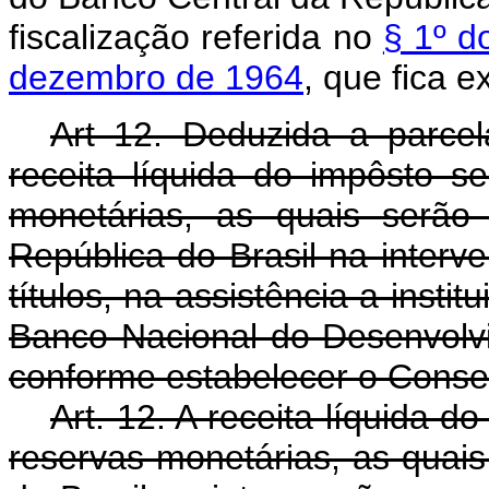
fiscalização referida no
§ 1º d
dezembro de 1964
, que fica ex
Art 12. Deduzida a parcela
receita líquida do impôsto s
monetárias, as quais serão
República do Brasil na inter
títulos, na assistência a insti
Banco Nacional do Desenvolv
conforme estabelecer o Conse
Art. 12. A receita líquida 
reservas monetárias, as quais