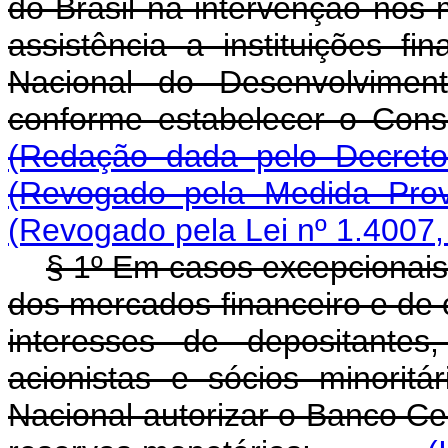
do Brasil na intervenção nos 
assistência a instituições fi
Nacional do Desenvolvimen
conforme estabelecer o 
(Redação dada pelo Decreto-
(Revogado pela Medida Prov
(Revogado pela Lei nº 1.4007,
§ 1º Em casos excepcionais
dos mercados financeiro e de c
interesses de depositantes
acionistas e sócios minorit
Nacional autorizar o Banco Cen