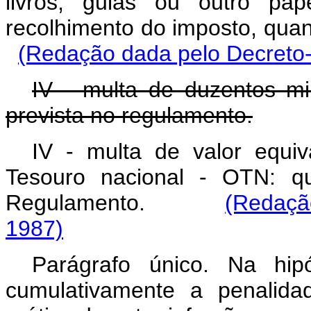
livros, guias ou outro pap
recolhimento do imposto, qu
(Redação dada pelo Decreto-l
IV - multa de duzentos mil
prevista no regulamento.
IV - multa de valor equiv
Tesouro nacional - OTN: qu
Regulamento.
(Redação
1987)
Parágrafo único. Na hip
cumulativamente a penalida