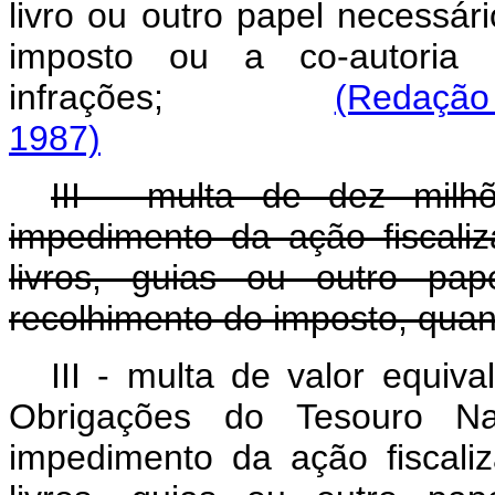
livro ou outro papel necessár
imposto ou a co-autoria 
infrações;
(Redação 
1987)
III - multa de dez milh
impedimento da ação fiscali
livros, guias ou outro pap
recolhimento do imposto, quand
III - multa de valor equiv
Obrigações do Tesouro N
impedimento da ação fiscali