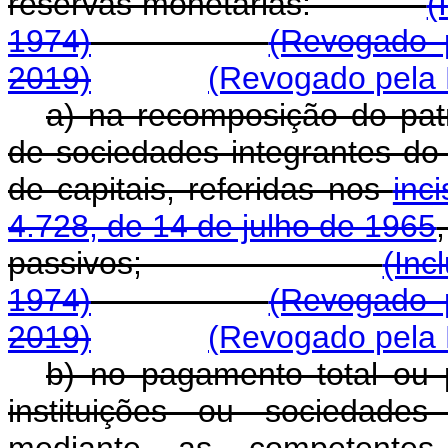
reservas monetárias:
(
1974)
(Revogado 
2019)
(Revogado pela 
a) na recomposição do patr
de sociedades integrantes do
de capitais, referidas nos
inci
4.728, de 14 de julho de 1965
passivos;
(Inc
1974)
(Revogado 
2019)
(Revogado pela 
b) no pagamento total ou 
instituições ou sociedades
mediante as competentes