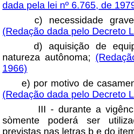
dada pela lei nº 6.765, de 197
c) necessidade grave e 
(Redação dada pelo Decreto Le
d) aquisição de equipam
natureza autônoma;
(Redaçã
1966)
e) por motivo de casament
(Redação dada pelo Decreto Le
III - durante a vigência d
sòmente poderá ser utiliz
previstas nas letras b
e do item