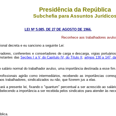
Presidência da República
Subchefia para Assuntos Jurídico
LEI Nº 5.085, DE 27 DE AGOSTO DE 1966.
Reconhece aos trabalhadores avulsos 
onal decreta e eu sanciono a seguinte Lei:
vadores, conferentes e consertadores de carga e descarga, vigias portuário
onstantes das
Seções I a V, do Capítulo IV, do Título II
,
artigos 130 a 147, d
 salário normal do trabalhador avulso, uma importância destinada a esse fim
profissionais agirão como intermediários, recebendo as importâncias corres
aos trabalhadores, sindicalizados ou não, que fizerem jus a elas.
ará a presente lei, fixando o "quantum" percentual a ser acrescido ao salár
tabelecendo a importância a ser recebida pelos sindicatos para atender às ne
blica.