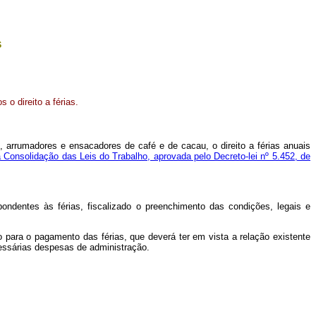
s
o direito a férias.
s, arrumadores e ensacadores de café e de cacau, o direito a férias anuais
a Consolidação das Leis do Trabalho, aprovada pelo Decreto-lei nº 5.452, de
.
pondentes às férias, fiscalizado o preenchimento das condições, legais e
io para o pagamento das férias, que deverá ter em vista a relação existente
cessárias despesas de administração.