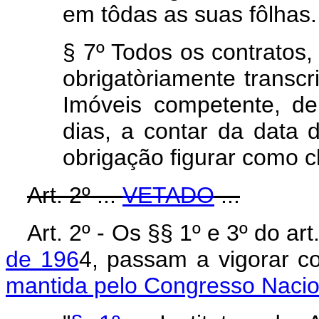
em tôdas as suas fôlhas.
§ 7º Todos os contratos, 
obrigatòriamente transcr
Imóveis competente, de
dias, a contar da data 
obrigação figurar como cl
Art. 2º ...
VETADO
...
Art. 2º - Os §§ 1º e 3º do ar
de 196
4, passam a vigora
mantida pelo Congresso Nacio