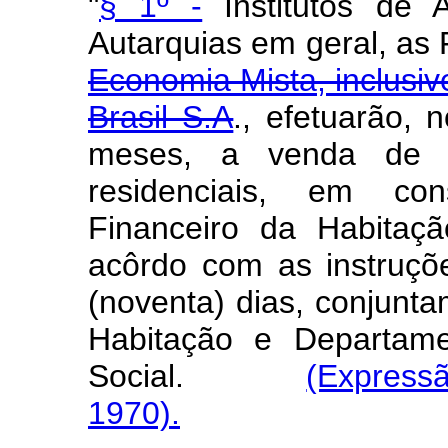
"
§ 1º -
Institutos de 
Autarquias em geral, a
Economia Mista, inclusiv
Brasil S.A
., efetuarão,
meses, a venda de s
residenciais, em c
Financeiro da Habitaç
acôrdo com as instruçõ
(noventa) dias, conjunt
Habitação e Departame
Social.
(Express
1970).