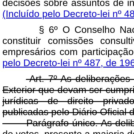
decisões sôbre assuntos de
(Incluído pelo Decreto-lei nº 4
§ 6º O Conselho Nac
constituir comissões consul
empresários com partic
pelo Decreto-lei nº 487, de 19
Art. 7º As deliberaçõe
Exterior que devam ser cumpri
jurídicas de direito priva
publicadas pelo Diário Oficial 
Parágrafo único. As del