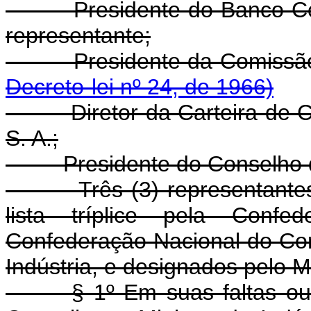
- Presidente do Banco Cent
representante;
- Presidente da Comiss
Decreto-lei nº 24, de 1966)
- Diretor da Carteira de Co
S. A.;
- Presidente do Conselho de
- Três (3) representantes d
lista tríplice pela Confed
Confederação Nacional do Co
Indústria, e designados pelo M
§ 1º Em suas faltas o