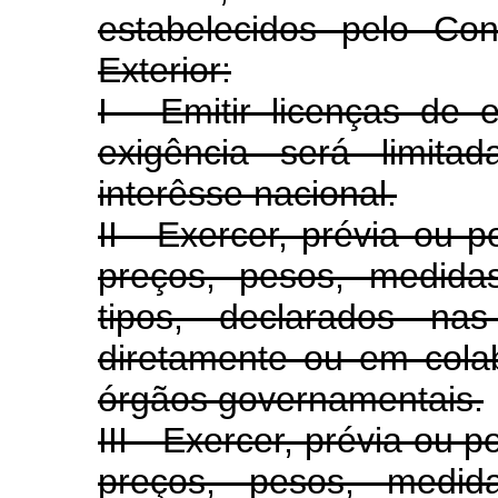
estabelecidos pelo Co
Exterior:
I - Emitir licenças de 
exigência será limita
interêsse nacional.
II - Exercer, prévia ou p
preços, pesos, medidas
tipos, declarados na
diretamente ou em cola
órgãos governamentais.
III - Exercer, prévia ou 
preços, pesos, medid