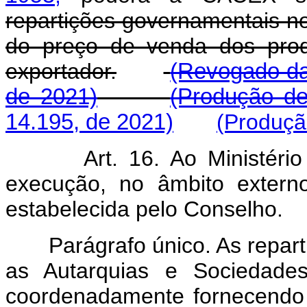
repartições governamentais no
do preço de venda dos prod
exportador.
(Revogado da
de 2021)
(Produção de
14.195, de 2021)
(Produçã
Art. 16. Ao Ministéri
execução, no âmbito externo
estabelecida pelo Conselho.
Parágrafo único. As reparti
as Autarquias e Sociedades
coordenadamente fornecendo