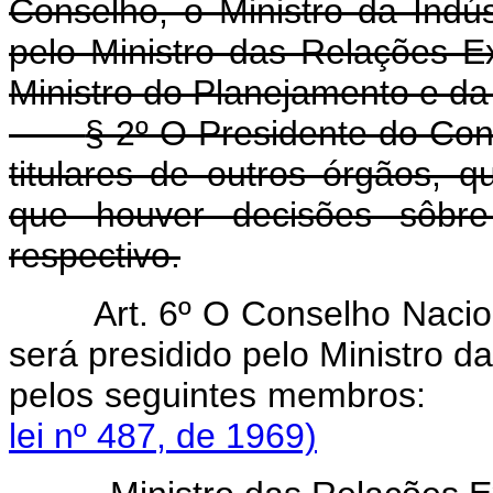
Conselho, o Ministro da Indús
pelo Ministro das Relações Ex
Ministro do Planejamento e d
§ 2º O Presidente do Con
titulares de outros órgãos, 
que houver decisões sôbre
respectivo.
Art. 6º O Conselho Naci
será presidido pelo Ministro d
pelos seguintes mem
lei nº 487, de 1969)