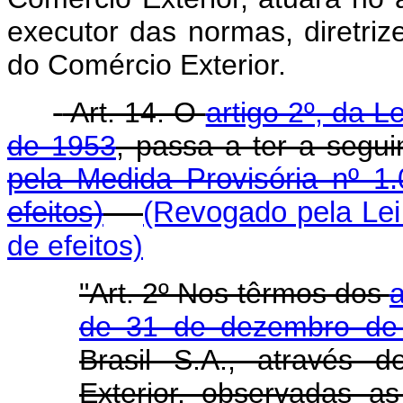
executor das normas, diretri
do Comércio Exterior.
Art. 14. O
artigo 2º, da 
de 1953
, passa a ter a segui
pela Medida Provisória nº 1
efeitos)
(Revogado pela Lei
de efeitos)
"Art. 2º Nos têrmos dos
a
de 31 de dezembro de
Brasil S.A., através 
Exterior, observadas as