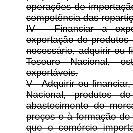
operações de importação
competência das reparti
IV - Financiar a exp
exportação de produtos 
necessário, adquirir ou 
Tesouro Nacional, es
exportáveis.
V - Adquirir ou financia
Nacional, produtos de
abastecimento do merca
preços e à formação de
que o comércio import