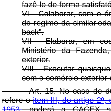
fazê-lo de forma satisfató
VI - Colaborar, com o ó
do regime da similarie
back".
VII - Elaborar, em c
Ministério da Fazenda,
exterior.
VIII - Executar quaisqu
com o comércio exterior 
Art. 15. No caso de 
refere o
item III, do artigo 2
1953,
poderá a CACEX soli