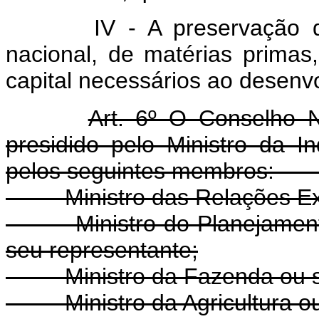
IV - A preservação do s
nacional, de matérias primas
capital necessários ao desenv
Art. 6º O Conselho N
presidido pelo Ministro da I
pelos seguintes membr
- Ministro das Relações Exte
- Ministro do Planejament
seu representante;
- Ministro da Fazenda ou se
- Ministro da Agricultura ou