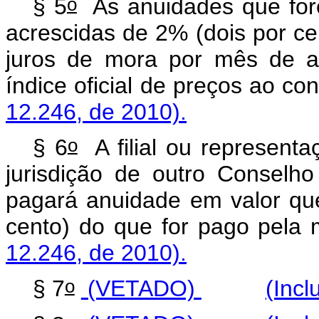
o
§ 5
As anuidades que for
acrescidas de 2% (dois por ce
juros de mora por mês de at
índice oficial de preços 
12.246, de 2010).
o
§ 6
A filial ou representa
jurisdição de outro Consel
pagará anuidade em valor qu
cento) do que for pago 
12.246, de 2010).
o
§ 7
(VETADO)
(Incl