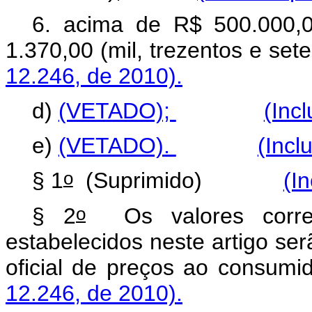
6. acima de R$ 500.000,0
1.370,00 (mil, trezentos e 
12.246, de 2010).
d)
(VETADO);
(Inc
e)
(VETADO).
(Incl
o
§ 1
(Suprimido)
(I
o
§ 2
Os valores corres
estabelecidos neste artigo ser
oficial de preços ao 
12.246, de 2010).