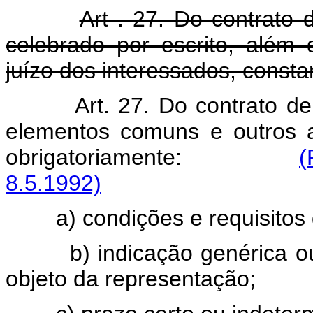
Art . 27. Do contrato
celebrado por escrito, além
juízo dos interessados, consta
Art. 27. Do contrato d
elementos comuns e outros a
obrigatoriamente:
(
8.5.1992)
a) condições e requisitos g
b) indicação genérica ou e
objeto da representação;