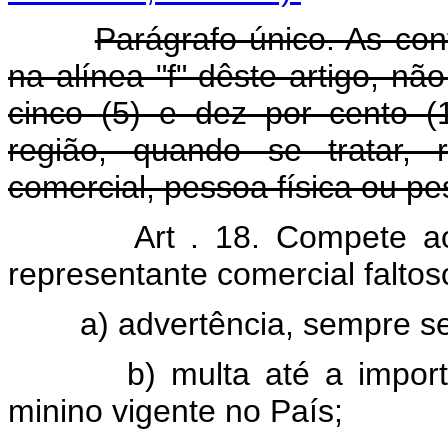
Parágrafo único. As con
na alínea "f" dêste artigo, n
cinco (5) e dez por cento (
região, quando se tratar, 
comercial, pessoa física ou pes
Art . 18. Compete a
representante comercial faltos
a) advertência, sempre sem
b) multa até a importânci
minino vigente no País;