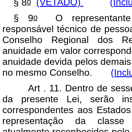
o
§ 8
(VETADO)
(Incl
o
§ 9
O representante c
responsável técnico de pessoa
Conselho Regional dos Rep
anuidade em valor correspond
anuidade devida pelos demais 
no mesmo Conselho.
(Incl
Art . 11. Dentro de sess
da presente Lei, serão in
correspondentes aos Estados 
representação da classe 
atualmente reconhecidos pelo 