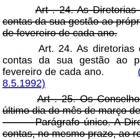
Art . 24. As Diretoria
contas da sua gestão ao própr
de fevereiro de cada ano.
Art. 24. As diretoria
contas da sua gestão ao pr
fevereiro de cada ano.
8.5.1992)
Art . 25. Os Conselho
último dia do mês de março d
Parágrafo único. A Dir
contas, no mesmo prazo, ao re