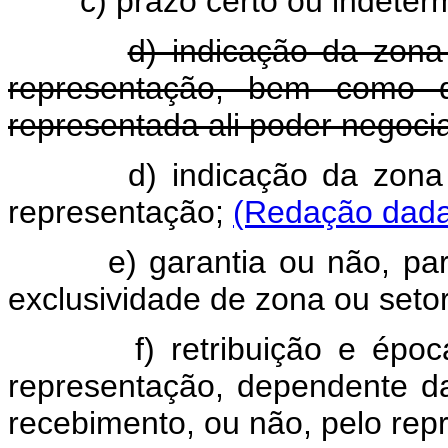
c) prazo certo ou indeterm
d) indicação da zon
representação, bem como d
representada ali poder negoci
d) indicação da zon
representação;
(Redação dada 
e) garantia ou não, parcial
exclusividade de zona ou seto
f) retribuição e época d
representação, dependente da
recebimento, ou não, pelo repr