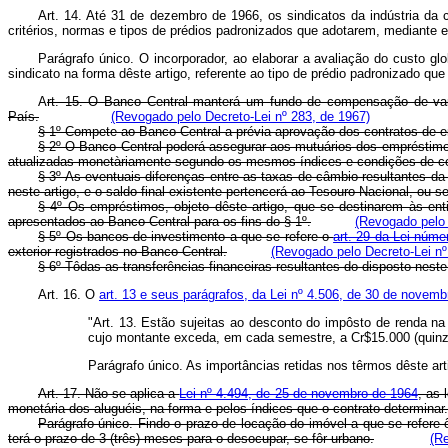
Art. 14. Até 31 de dezembro de 1966, os sindicatos da indústria da c
critérios, normas e tipos de prédios padronizados que adotarem, mediante e
Parágrafo único. O incorporador, ao elaborar a avaliação do custo g
sindicato na forma dêste artigo, referente ao tipo de prédio padronizado qu
A
rt. 15. O Banco Central manterá um fundo de compensação de vari
País.
(Revogado pelo Decreto-Lei nº 283, de 1967)
§ 1º Compete ao Banco Central a prévia aprovação dos contratos de em
§ 2º O Banco Central poderá assegurar aos mutuários dos empréstimos
atualizadas monetàriamente segundo os mesmos índices e condições de co
§ 3º As eventuais diferenças entre as taxas de câmbio resultantes da
neste artigo, e o saldo final existente pertencerá ao Tesouro Nacional, ou s
§ 4º Os empréstimos, objeto dêste artigo, que se destinarem às en
apresentados ao Banco Central para os fins do § 1º.
(Revogado pelo 
§ 5º Os bancos de investimento a que se refere o
art. 29 da Lei núme
exterior registrados no Banco Central.
(Revogado pelo Decreto-Lei nº
§ 6º Tôdas as transferências financeiras resultantes do disposto nest
Art. 16. O
art. 13 e seus parágrafos, da Lei nº 4.506, de 30 de novem
"Art. 13. Estão sujeitas ao desconto do impôsto de renda na 
cujo montante exceda, em cada semestre, a Cr$15.000 (quinze
Parágrafo único. As importâncias retidas nos têrmos dêste ar
Art. 17. Não se aplica a
Lei nº 4.494, de 25 de novembro de 1964
, as 
monetária dos aluguéis, na forma e pelos índices que o contrato determinar.
Parágrafo único. Findo o prazo de locação do imóvel a que se refere ê
terá o prazo de 3 (três) meses para o desocupar, se fôr urbano.
(Re