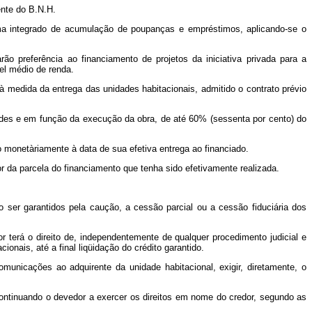
ente do B.N.H.
ema integrado de acumulação de poupanças e empréstimos, aplicando-se o
o preferência ao financiamento de projetos da iniciativa privada para a
el médio de renda.
 à medida da entrega das unidades habitacionais, admitido o contrato prévio
dades e em função da execução da obra, de até 60% (sessenta por cento) do
o monetàriamente à data de sua efetiva entrega ao financiado.
or da parcela do financiamento que tenha sido efetivamente realizada.
o ser garantidos pela caução, a cessão parcial ou a cessão fiduciária dos
r terá o direito de, independentemente de qualquer procedimento judicial e
nais, até a final liqüidação do crédito garantido.
omunicações ao adquirente da unidade habitacional, exigir, diretamente, o
da, continuando o devedor a exercer os direitos em nome do credor, segundo as