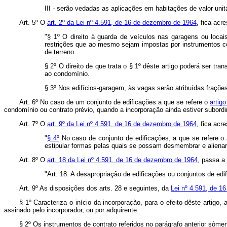
III - serão vedadas as aplicações em habitações de valor unit
Art. 5º O
art. 2º da Lei nº 4.591, de 16 de dezembro de 1964
, fica acr
"§ 1º O direito à guarda de veículos nas garagens ou locai
restrições que ao mesmo sejam impostas por instrumentos cont
de terreno.
§ 2º O direito de que trata o § 1º dêste artigo poderá ser t
ao condomínio.
§ 3º Nos edifícios-garagem, às vagas serão atribuídas frações
Art. 6º No caso de um conjunto de edificações a que se refere o
artig
condomínio ou contrato prévio, quando a incorporação ainda estiver subordi
Art. 7º O
art. 9º da Lei nº 4.591, de 16 de dezembro de 1964
, fica acr
"
§ 4º
No caso de conjunto de edificações, a que se refere o 
estipular formas pelas quais se possam desmembrar e alienar 
Art. 8º O
art. 18 da Lei nº 4.591, de 16 de dezembro de 1964
, passa a
"Art. 18. A desapropriação de edificações ou conjuntos de ed
Art. 9º As disposições dos arts. 28 e seguintes, da
Lei nº 4.591, de 1
§ 1º Caracteriza o início da incorporação, para o efeito dêste artig
assinado pelo incorporador, ou por adquirente.
§ 2º Os instrumentos de contrato referidos no parágrafo anterior sòme