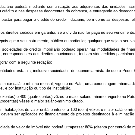
duciário poderá, mediante comunicação aos adquirentes das unidades habit
u crédito e nas despesas decorrentes da cobrança, e entregando ao devedor o
o bastar para pagar o crédito do credor fiduciário, bem como as despesas ref
m os direitos cedidos em garantia, se a dívida não fôr paga no seu vencimento
epois que o seu instrumento, público ou particular, qualquer que seja o seu va
 sociedades de crédito imobiliário poderão operar nas modalidades de finan
, correspondentes aos direitos caucionados, tenham sido cedidos parcialment
igorar com a seguinte redação:
entidades estatais, inclusive sociedades de economia mista de que o Poder P
es o maior salário-mínimo mensal, vigente no País, uma percentagem mínima d
e por instituição ou tipo de instituição.
(trezentas) e 400 (quatrocentas) vêzes o maior salário-mínimo, vigente no Pa
atrocentas) vêzes o maior salário-mínimo citado.
em habitações de valor unitário inferior a 100 (cem) vêzes o maior salário-m
e devem ser aplicados no financiamento de projetos destinados à eliminaç
nanciada do valor do imóvel não poderá ultrapassar 80% (oitenta por cento) do