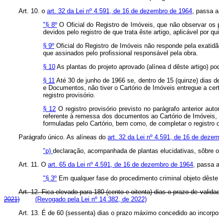
Art. 10. o
art. 32 da Lei nº 4.591, de 16 de dezembro de 1964
, passa a
"§ 8º
O Oficial do Registro de Imóveis, que não observar os 
devidos pelo registro de que trata êste artigo, aplicável por
§ 9º
Oficial do Registro de Imóveis não responde pela exatidã
que assinados pelo profissional responsável pela obra.
§ 10
As plantas do projeto aprovado (alínea d dêste artigo) p
§ 11
Até 30 de junho de 1966 se, dentro de 15 (quinze) dias de
e Documentos, não tiver o Cartório de Imóveis entregue a cert
registro provisório.
§ 12
O registro provisório previsto no parágrafo anterior au
referente à remessa dos documentos ao Cartório de Imóveis, s
formuladas pelo Cartório, bem como, de completar o registro de
Parágrafo único. As alíneas do
art. 32 da Lei nº 4.591, de 16 de deze
"p)
declaração, acompanhada de plantas elucidativas, sôbre 
Art. 11. O
art. 65 da Lei nº 4.591, de 16 de dezembro de 1964
, passa 
"§ 3º
Em qualquer fase do procedimento criminal objeto dêste 
Art. 12. Fica elevado para 180 (cento e oitenta) dias o prazo de valida
2021)
(Revogado pela Lei nº 14.382, de 2022)
Art. 13. É de 60 (sessenta) dias o prazo máximo concedido ao incorpo