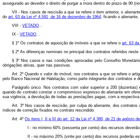
assegurado ao devedor o direito de purgar a mora dentro do prazo de 90 (n
VII - Nos casos de rescisão a que se refere o item anterior, o alienan
do
art. 63 da Lei nº 4.591, de 16 de dezembro de 1964,
ficando o alienante,
VIII -
VETADO
...
IX -
VETADO
...
§ 1º Os contratos de aquisição de imóveis a que se refere o
art. 63 da
§ 2º As diferenças nominais no principal dos contratos referidos neste 
§ 3º Nos casos e nas condições aprovadas pelo Conselho Monetário N
obrigações ativas, quer nas passivas.
Art. 2º Quando o valor do imóvel, nos contratos a que se refere o art
pelo Banco Nacional de Habitação, como parte integrante dos contratos e d
Parágrafo único. Nos contratos com valor superior a 200 (duzentas) e
quando do contrato constar o compromisso expresso do alienante em oferec
sua vigência, a devolução de todas as prestações pagas, com a respectiva 
Art. 3º Nos casos de rescisão, por culpa do alienante, dos contratos
índices de correção fixados no contrato rescindido.
Art. 4º
Os itens I, II e III do art. 12 da Lei nº 4.380, de 21 de agôsto d
I - no mínimo 60% (sessenta por cento) dos recursos deverão e
II - no máximo 20% (vinte por cento) dos recursos poderão es