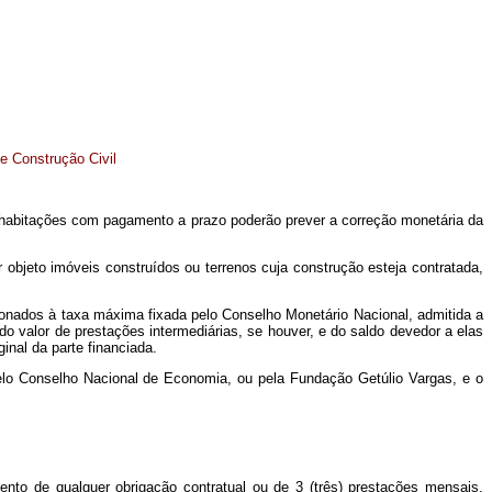
e Construção Civil
 habitações com pagamento a prazo poderão prever a correção monetária da
bjeto imóveis construídos ou terrenos cuja construção esteja contratada,
ncionados à taxa máxima fixada pelo Conselho Monetário Nacional, admitida a
o valor de prestações intermediárias, se houver, e do saldo devedor a elas
inal da parte financiada.
pelo Conselho Nacional de Economia, ou pela Fundação Getúlio Vargas, e o
nto de qualquer obrigação contratual ou de 3 (três) prestações mensais,