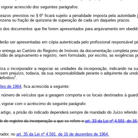
 vigorar acrescido dos seguintes parágrafos:
prazos previstos no § 6º ficará sujeito a penalidade imposta pela autoridad
 quinzena ou fração de quinzena de superação de cada um daqueles prazos.
o dos documentos que lhe forem apresentados para arquivamento em obediênci
oderão ser apresentadas em cópia autenticada pelo profissional responsável 
 entrega ao Cartório do Registro de Imóveis da documentação completa previst
idão de arquivamento e registro, nem formulado, por escrito, as exigências pr
toriza o incorporador a negociar as unidades da incorporação, indicando na
em prejuízo, todavia, da sua responsabilidade perante o adquirente da unid
finitivo".
mbro de 1964
, fica acrescida a seguinte:
o número de veículos que a garagem comporta e os locais destinados à gua
a vigorar com o acréscimo do seguinte parágrafo:
artigo, a prisão do indicado dependerá sempre de mandado do Juízo referido 
de de registro da incorporação a que se refere o
art. 33 da Lei nº 4.591, de 1
rador, no
art. 35 da Lei nº 4.591, de 16 de dezembro de 1964.