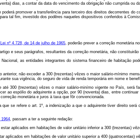
oventa) dias, a contar da data do vencimento da obrigação não cumprida ou d
te poderá promover a transferência para terceiro dos direitos decorrentes do 
 para tal fim, investido dos podêres naqueles dispositivos conferidos à Comi
 Lei nº 4.728, de 14 de julho de 1965
, poderão prever a correção monetária nos
artigo e seus parágrafos, resultantes da correção monetária, não constituirão
acional, as entidades integrantes do sistema financeiro de habitação pode
igo anterior, não exceder a 300 (trezentas) vêzes o maior salário-mínimo mens
urante sua vigência, do seguro de vida de renda temporária em nome e benefí
 até 300 (trezentas) vêzes o maior salário-minímo vigente no País, será facu
er ao espólio do adquirente a opção, por 90 (noventa) dias, entre continuar
correção monetária e juros à taxa que fôr convencionada.
 a que se refere o art. 1º, a indenização a que o adquirente tiver direito s
e 1964
, passam a ter a seguinte redação:
star aplicados em habitações de valor unitário inferior a 300 (trezentas) vê
tar aplicados em habitações de valor unitário superior a 400 (quatrocentas) 