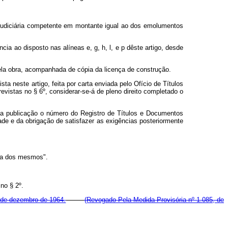
e judiciária competente em montante igual ao dos emolumentos
a ao disposto nas alíneas e, g, h, l, e p dêste artigo, desde
pela obra, acompanhada de cópia da licença de construção.
a neste artigo, feita por carta enviada pelo Ofício de Títulos
evistas no § 6º, considerar-se-á de pleno direito completado o
 sua publicação o número do Registro de Títulos e Documentos
ade e da obrigação de satisfazer as exigências posteriormente
rda dos mesmos".
no § 2º.
6 de dezembro de 1964.
(Revogado Pela Medida Provisória nº 1.085, de