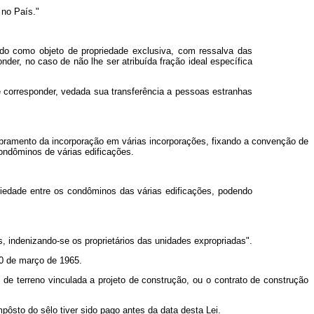
 no País."
tado como objeto de propriedade exclusiva, com ressalva das
der, no caso de não lhe ser atribuída fração ideal específica
ue corresponder, vedada sua transferência a pessoas estranhas
dobramento da incorporação em várias incorporações, fixando a convenção de
condôminos de várias edificações.
priedade entre os condôminos das várias edificações, podendo
, indenizando-se os proprietários das unidades expropriadas".
10 de março de 1965.
 de terreno vinculada a projeto de construção, ou o contrato de construção
pôsto do sêlo tiver sido pago antes da data desta Lei.