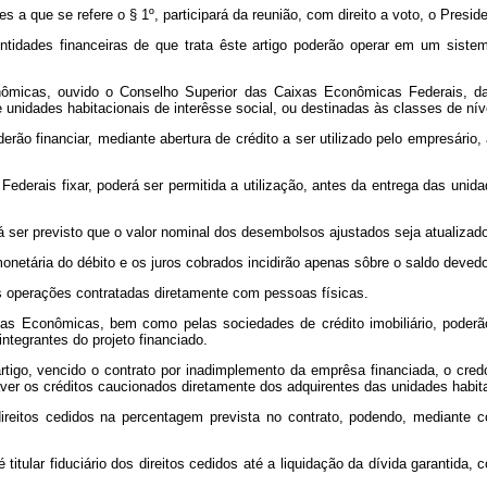
s a que se refere o § 1º, participará da reunião, com direito a voto, o Presid
ntidades financeiras de que trata êste artigo poderão operar em um sist
nômicas, ouvido o Conselho Superior das Caixas Econômicas Federais, darã
 unidades habitacionais de interêsse social, ou destinadas às classes de nív
ão financiar, mediante abertura de crédito a ser utilizado pelo empresário,
derais fixar, poderá ser permitida a utilização, antes da entrega das uni
á ser previsto que o valor nominal dos desembolsos ajustados seja atualizad
monetária do débito e os juros cobrados incidirão apenas sôbre o saldo deved
as operações contratadas diretamente com pessoas físicas.
ixas Econômicas, bem como pelas sociedades de crédito imobiliário, poderã
ntegrantes do projeto financiado.
artigo, vencido o contrato por inadimplemento da emprêsa financiada, o credo
r os créditos caucionados diretamente dos adquirentes das unidades habitacio
s direitos cedidos na percentagem prevista no contrato, podendo, mediante c
 é titular fiduciário dos direitos cedidos até a liquidação da dívida garanti