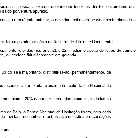
acionais, passar a exercer diretamente todos os direitos decorrentes dos
 saldo porventura apurado.
eridas no parágrafo anterior, o devedor continuará pessoalmente obrigado a
.
lor, fôr arquivado por cópia no Registro de Títulos e Documentos.
ciamento referidas nos arts. 21 e 22, mediante aceite de letras de câmbio
e, ou cedidos fiduciàriamente em garantia.
úblico seja majoritário, distribuir-se-ão, permanentemente, da
os recursos a ser fixada, bienalmente, pelo Banco Nacional de
ís, no máximo, 20% (vinte por cento) dos recursos, vedadas as
ínimo do País, o Banco Nacional de Habitação fixará, para cada
ão de favelas, mocambos e outras aglomerações em condições
 mesmo.