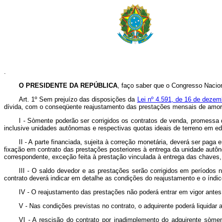
.
O PRESIDENTE DA REPÚBLICA
, faço saber que o Congresso Nacion
Art. 1º Sem prejuízo das disposições da
Lei nº 4.591, de 16 de dezem
dívida, com o conseqüente reajustamento das prestações mensais de amort
I - Sòmente poderão ser corrigidos os contratos de venda, promessa
inclusive unidades autônomas e respectivas quotas ideais de terreno em ed
II - A parte financiada, sujeita à correção monetária, deverá ser pag
fixação em contrato das prestações posteriores à entrega da unidade autôn
correspondente, exceção feita à prestação vinculada à entrega das chaves, d
III - O saldo devedor e as prestações serão corrigidos em períodos
contrato deverá indicar em detalhe as condições do reajustamento e o índi
IV - O reajustamento das prestações não poderá entrar em vigor antes
V - Nas condições previstas no contrato, o adquirente poderá liquida
VI - A rescisão do contrato por inadimplemento do adquirente sòmen