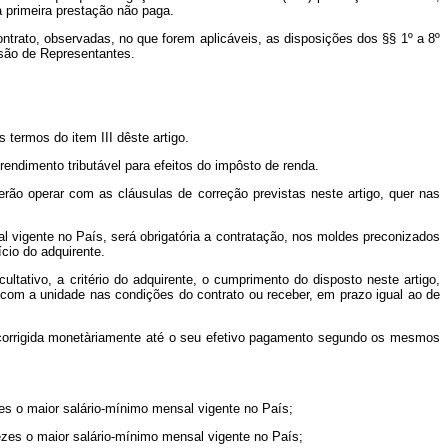
a primeira prestação não paga.
contrato, observadas, no que forem aplicáveis, as disposições dos §§ 1º a 8º
ssão de Representantes.
 termos do item III dêste artigo.
 rendimento tributável para efeitos do impôsto de renda.
rão operar com as cláusulas de correção previstas neste artigo, quer nas
al vigente no País, será obrigatória a contratação, nos moldes preconizados
cio do adquirente.
ltativo, a critério do adquirente, o cumprimento do disposto neste artigo,
 com a unidade nas condições do contrato ou receber, em prazo igual ao de
erá corrigida monetàriamente até o seu efetivo pagamento segundo os mesmos
zes o maior salário-mínimo mensal vigente no País;
vêzes o maior salário-mínimo mensal vigente no País;