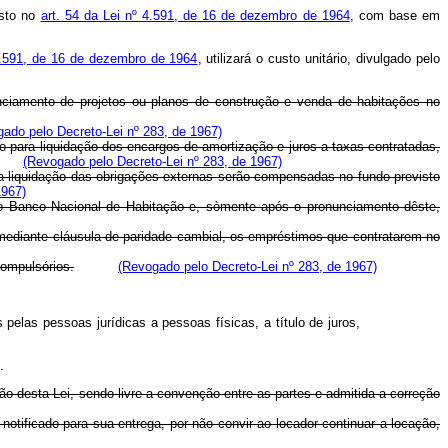
osto no
art. 54 da Lei nº 4.591, de 16 de dezembro de 1964
, com base em
 4.591, de 16 de dezembro de 1964
, utilizará o custo unitário, divulgado pelo
nciamento de projetos ou planos de construção e venda de habitações no
ado pelo Decreto-Lei nº 283, de 1967)
 para liquidação dos encargos de amortização e juros a taxas contratadas,
(Revogado pelo Decreto-Lei nº 283, de 1967)
ara liquidação das obrigações externas serão compensadas no fundo previsto
1967)
 ao Banco Nacional de Habitação e, sòmente após o pronunciamento dêste,
ediante cláusula de paridade cambial, os empréstimos que contratarem no
compulsórios.
(Revogado pelo Decreto-Lei nº 283, de 1967)
pelas pessoas jurídicas a pessoas físicas, a título de juros,
.
ão desta Lei, sendo livre a convenção entre as partes e admitida a correção
notificado para sua entrega, por não convir ao locador continuar a locação,