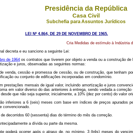
Presidência da República
Casa Civil
Subchefia para Assuntos Jurídicos
LEI Nº 4.864, DE 29 DE NOVEMBRO DE 1965.
Cria Medidas de estímulo à Indústria d
al decreta e eu sanciono a seguinte Lei:
bro de 1964
os contratos que tiverem por objeto a venda ou a construção de
ização e juros, observadas as seguintes normas:
 de venda, cessão e promessa de cessão, ou de construção, que tenham por o
ificação ou conjunto de edificações incorporadas em condomínio.
a em prestações mensais de igual valor, incluindo amortização e juros conve
oma em valor diverso do das anteriores à entrega, sendo vedada a correção d
esde que não seja superior, inicialmente, a 10% (dez por cento) do valor orig
 não inferiores a 6 (seis) meses com base em índices de preços apurados 
ce convencionado.
 de decorridos 60 (sessenta) dias do término do mês da correção.
r antecipadamente a dívida ou parte da mesma.
te poderá ocorrer após o atraso de, no mínimo, 3 (três) meses do vencime