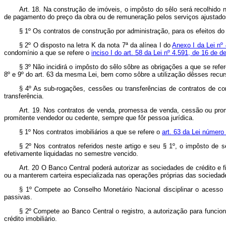
Art. 18. Na construção de imóveis, o impôsto do sêlo será recolhido 
de pagamento do preço da obra ou de remuneração pelos serviços ajustado
§ 1º Os contratos de construção por administração, para os efeitos d
§ 2º O disposto na letra K da nota 7ª da alínea I do
Anexo I da Lei nº
condomínio a que se refere o
inciso I do art. 58 da Lei nº 4.591, de 16 de
§ 3º Não incidirá o impôsto do sêlo sôbre as obrigações a que se refe
8º e 9º do art. 63 da mesma Lei, bem como sôbre a utilização dêsses recu
§ 4º As sub-rogações, cessões ou transferências de contratos de con
transferência.
Art. 19. Nos contratos de venda, promessa de venda, cessão ou pro
promitente vendedor ou cedente, sempre que fôr pessoa jurídica.
§ 1º Nos contratos imobiliários a que se refere o
art. 63 da Lei número
§ 2º Nos contratos referidos neste artigo e seu § 1º, o impôsto de 
efetivamente liquidadas no semestre vencido.
Art. 20 O Banco Central poderá autorizar as sociedades de crédito e 
ou a manterem carteira especializada nas operações próprias das sociedades
§ 1º Compete ao Conselho Monetário Nacional disciplinar o acesso d
passivas.
§ 2º Compete ao Banco Central o registro, a autorização para funci
crédito imobiliário.