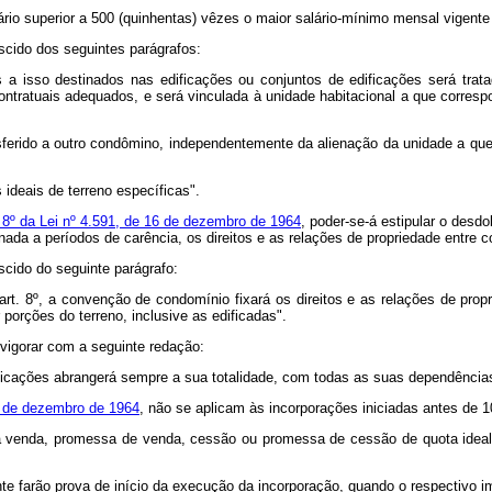
ário superior a 500 (quinhentas) vêzes o maior salário-mínimo mensal vigente
escido dos seguintes parágrafos:
s a isso destinados nas edificações ou conjuntos de edificações será tra
ratuais adequados, e será vinculada à unidade habitacional a que correspon
ransferido a outro condômino, independentemente da alienação da unidade a q
 ideais de terreno específicas".
o 8º da Lei nº 4.591, de 16 de dezembro de 1964
, poder-se-á estipular o des
nada a períodos de carência, os direitos e as relações de propriedade entre 
escido do seguinte parágrafo:
art. 8º, a convenção de condomínio fixará os direitos e as relações de pro
porções do terreno, inclusive as edificadas".
 vigorar com a seguinte redação:
ificações abrangerá sempre a sua totalidade, com todas as suas dependências
6 de dezembro de 1964
, não se aplicam às incorporações iniciadas antes de 
o, a venda, promessa de venda, cessão ou promessa de cessão de quota ideal
nte farão prova de início da execução da incorporação, quando o respectivo im