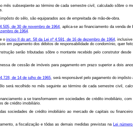
no mês subseqüente ao término de cada semestre civil, calculado sôbre o mont
s.
o impôsto do sêlo, são equiparados aos de empreitada de mão-de-obra.
 4.505, de 30 de novembro de 1964
, aplica-se ao financiamento da venda de
 dezembro de 1964
.
re o
inciso Il do art. 58 da Lei nº 4.591, de 16 de dezembro de 1964
, inclusiv
rsos em pagamento dos débitos de responsabilidade do condomínio, quer feit
strução serão tributadas sôbre o montante recebido pelo construtor desde 
messa de cessão de imóveis para pagamento em prazo superior a dois anos 
 4.728, de 14 de julho de 1965
, será responsável pelo pagamento do impôsto a
sêlo será recolhido no mês seguinte ao término de cada semestre civil, ca
financiamento a se transformarem em sociedades de crédito imobiliário, com a
 de crédito imobiliário.
as sociedades de crédito imobiliário ao mercado de capitais ou financeir
onamento, a fiscalização e tôdas as demais medidas previstas na
Lei número