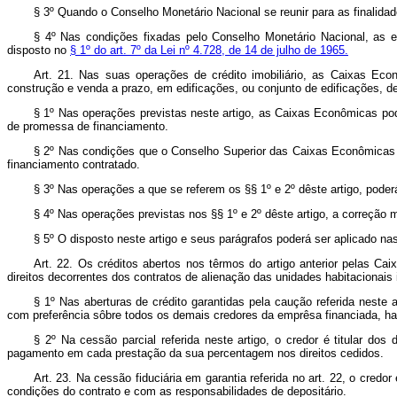
§ 3º Quando o Conselho Monetário Nacional se reunir para as finalidade
§ 4º Nas condições fixadas pelo Conselho Monetário Nacional, as e
disposto no
§ 1º do art. 7º da Lei nº 4.728, de 14 de julho de 1965.
Art. 21. Nas suas operações de crédito imobiliário, as Caixas Eco
construção e venda a prazo, em edificações, ou conjunto de edificações, de
§ 1º Nas operações previstas neste artigo, as Caixas Econômicas poder
de promessa de financiamento.
§ 2º Nas condições que o Conselho Superior das Caixas Econômicas Fe
financiamento contratado.
§ 3º Nas operações a que se referem os §§ 1º e 2º dêste artigo, poder
§ 4º Nas operações previstas nos §§ 1º e 2º dêste artigo, a correção 
§ 5º O disposto neste artigo e seus parágrafos poderá ser aplicado n
Art. 22. Os créditos abertos nos têrmos do artigo anterior pelas Ca
direitos decorrentes dos contratos de alienação das unidades habitacionais i
§ 1º Nas aberturas de crédito garantidas pela caução referida neste 
com preferência sôbre todos os demais credores da emprêsa financiada, have
§ 2º Na cessão parcial referida neste artigo, o credor é titular do
pagamento em cada prestação da sua percentagem nos direitos cedidos.
Art. 23. Na cessão fiduciária em garantia referida no art. 22, o credor
condições do contrato e com as responsabilidades de depositário.