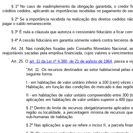
§ 1º No caso de inadimplemento da obrigação garantida, o credor fi
créditos cedidos, aplicando as importâncias recebidas no pagamento do se
§ 2º Se a importância recebida na realização dos direitos cedidos nã
pagar o saldo remanescente.
§ 3º É nula a cláusula que autoriza o cessionário fiduciário a ficar co
§ 4º A cessão fiduciária em garantia sòmente valerá contra terceiros d
Art. 24. Nas condições fixadas pelo Conselho Monetário Nacional, as
reajustáveis sacadas pela emprêsa financiada, cujos valores e vencimentos
Art. 25. O
art. 11 da Lei nº 4.380, de 21 de agôsto de 1964
, passa a v
"Art. 11. Os recursos destinados ao setor habitacional pelas 
seguinte forma:
I - em habitações de valor unitário inferior a 100 (cem) vêz
Habitação, em função das condições do mercado e das regiões, 
II - em habitações de valor unitário compreendido entre 300 
aplicações em habitações de valor unitário superior a 400 (qu
§ 1º Dentro do limite de recursos obrigatòriamente aplicados 
região ou localidade, a percentagem mínima de recursos qu
sub-humanas de habitação.
§ 2º Nas aplicações a que se refere o inciso II, a parcela fi