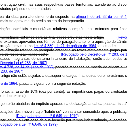
onstrução civil, nas suas respectivas bases territoriais, atenderão ao disp
studos próprios ou contratados.
lobal da obra para atendimento do disposto na
alínea h do art. 32 da Lei nº
e mais se aproxime do prédio objeto da incorporação.
ações cambiais e monetárias relativas a empréstimos externos para fina
préstimos externos para as finalidades previstas neste artigo.
(Revog
 externos aprovados nos têrmos do parágrafo anterior a aquisição de câmbio
rreção previstos na
Lei nº 4.380, de 21 de agôsto de 1964
, e nesta Lei.
 atualização referida no parágrafo anterior e as taxas efetivamente pagas p
erá de responsabilidade dêste.
(Revogado pelo Decreto-Lei nº 283, de 
tidades integrantes do sistema financeiro de habitação, serão submetidos
Decreto-Lei nº 283, de 1967)
ro 4.728, de 14 de julho de 1965,
poderão repassar, na moeda de origem ou m
 283, de 1967)
e artigo não estão sujeitas a quaisquer encargos financeiros ou empréstimos 
bro de 1964
, passa a vigorar com a seguinte redação:
fonte, a razão de 10% (dez por cento), as importâncias pagas ou creditadas 
 mil cruzeiros).
tigo serão abatidas do impôsto apurado na declaração anual da pessoa física"
locações dos imóveis cujo "habite-se" venha a ser concedido após a publicaç
(Revogado pela Lei nº 6.649, de 1979)
ste artigo, ou em caso de sua locação por tempo indeterminado, o locatário 
vogado pela Lei nº 6.649, de 1979)