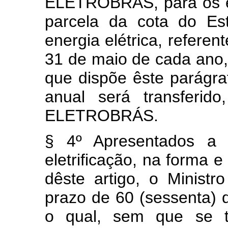
ELETROBRÁS, para os efe
parcela da cota do Es
energia elétrica, referen
31 de maio de cada ano
que dispõe êste parágraf
anual será transferi
ELETROBRÁS.
§ 4º
Apresentados a
eletrificação
, na forma e
dêste artigo, o Minist
prazo de 60 (sessenta) d
o qual, sem que se te