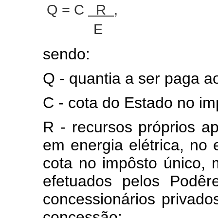
Q = C
R
,
E
sendo:
Q - quantia a ser paga a
C - cota do Estado no im
R - recursos próprios ap
em energia elétrica, no e
cota no impôsto único, 
efetuados pelos Podêr
concessionários privad
concessão;