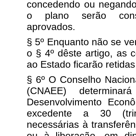
concedendo ou negando
o plano serão consi
aprovados.
§ 5º Enquanto não se ver
o § 4º dêste artigo, as 
ao Estado ficarão retidas
§ 6º O Conselho Naciona
(CNAEE) determina
Desenvolvimento Econ
excedente a 30 (trin
necessárias à transfer
ou à liberação, em di