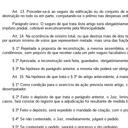
Art. 13. Proceder-se-á ao seguro da edificação ou do conjunto de 
destruição no todo ou em parte, computando-se o prêmio nas despesas ord
Parágrafo único. O seguro de que trata êste artigo será obrigatòriam
impôsto predial, cobrável executivamente pela Municipalidade.
Art. 14. Na ocorrência de sinistro total, ou que destrua mais de doi
por quorum mínimo de votos que representem metade, mais uma das frações
§ 1º Rejeitada a proposta de reconstrução, a mesma assembléia, ou
condôminos, sem prejuízo do que receber cada um pelo seguro facultativo 
§ 2º Aprovada, a reconstrução será feita, guardados, obrigatòriame
§ 3º Na hipótese do parágrafo anterior, a minoria não poderá ser obrig
Art. 15. Na hipótese de que trata o § 3º do artigo antecedente, à maio
§ 1º Como condição para o exercício da ação prevista neste artigo, co
desempatador.
§ 2º Feito o depósito de que trata o parágrafo anterior, o Juiz, lim
casos, fará constar do registro que a adjudicação foi resultante de medida li
§ 3º Feito o depósito, será expedido o mandado de citação, com o pr
§ 4º Se não contestado, o Juiz, imediatamente, julgará o pedido.
§ 5º Se contestado o pedido, seguirá o processo o rito ordinário.