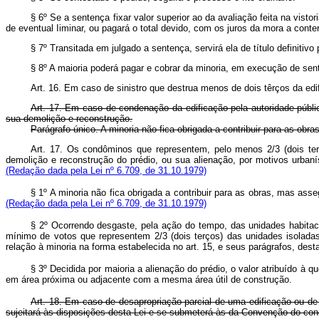
§ 6º Se a sentença fixar valor superior ao da avaliação feita na vis
de eventual Iiminar, ou pagará o total devido, com os juros da mora a conter
§ 7º Transitada em julgado a sentença, servirá ela de título definitivo
§ 8º A maioria poderá pagar e cobrar da minoria, em execução de sent
Art. 16. Em caso de sinistro que destrua menos de dois têrços da edi
Art. 17. Em caso de condenação da edificação pela autoridade públi
sua demolição e reconstrução.
Parágrafo único. A minoria não fica obrigada a contribuir para as obra
Art. 17. Os condôminos que representem, pelo menos 2/3 (dois terç
demolição e reconstrução do prédio, ou sua alienação, por motivos urba
(Redação dada pela Lei nº 6.709, de 31.10.1979)
§ 1º A minoria não fica obrigada a contribuir para as obras, mas 
(Redação dada pela Lei nº 6.709, de 31.10.1979)
§ 2º Ocorrendo desgaste, pela ação do tempo, das unidades habitaci
mínimo de votos que representem 2/3 (dois terços) das unidades isoladas
relação à minoria na forma estabelecida no art. 15, e seus parágrafos, desta
§ 3º Decidida por maioria a alienação do prédio, o valor atribuído à 
em área próxima ou adjacente com a mesma área útil de con
Art. 18. Em caso de desapropriação parcial de uma edificação ou de 
sujeitará às disposições desta Lei e se submeterá às da Convenção do co