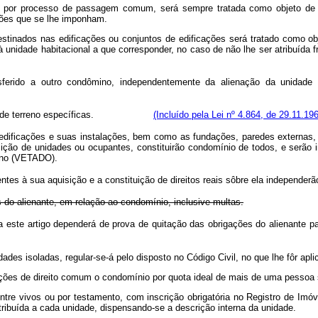
ou por processo de passagem comum, será sempre tratada como objeto de 
ções que se lhe imponham.
destinados nas edificações ou conjuntos de edificações será tratado como 
ada à unidade habitacional a que corresponder, no caso de não lhe ser 
nsferido a outro condômino, independentemente da alienação da unidade
s ideais de terreno específicas.
(Incluído pela Lei nº 4.864, de 29.11.19
edificações e suas instalações, bem como as fundações, paredes externas, o
sição de unidades ou ocupantes, constituirão condomínio de todos, e serão 
ino
(VETADO)
.
inentes à sua aquisição e a constituição de direitos reais sôbre ela indepen
 do alienante, em relação ao condomínio, inclusive multas.
que trata este artigo dependerá de prova de quitação das obrigações d
des isoladas, regular-se-á pelo disposto no Código Civil, no que lhe fôr apli
posições de direito comum o condomínio por quota ideal de mais de uma pess
ntre vivos ou por testamento, com inscrição obrigatória no Registro de Imóv
tribuída a cada unidade, dispensando-se a descrição interna da unidade.