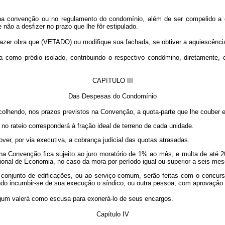
 na convenção ou no regulamento do condomínio, além de ser compelido a d
 não a desfizer no prazo que lhe fôr estipulado.
fazer obra que (VETADO) ou modifique sua fachada, se obtiver a aquiescênc
ada como prédio isolado, contribuindo o respectivo condômino, diretamente,
CAPíTULO III
Das Despesas do Condomínio
olhendo, nos prazos previstos na Convenção, a quota-parte que lhe couber e
no rateio corresponderá à fração ideal de terreno de cada unidade.
ver, por via executiva, a cobrança judicial das quotas atrasadas.
na Convenção fica sujeito ao juro moratório de 1% ao mês, e multa de até 2
ional de Economia, no caso da mora por período igual ou superior a seis mes
 conjunto de edificações, ou ao serviço comum, serão feitas com o concurso 
do incumbir-se de sua execução o síndico, ou outra pessoa, com aprovação
lgum valerá como escusa para exonerá-lo de seus encargos.
Capítulo IV