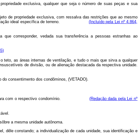
propriedade exclusiva, qualquer que seja o número de suas peças e sua
objeto de propriedade exclusiva, com ressalva das restrições que ao mesmo
atribuída fração ideal específica de terreno.
(Incluído pela Lei nº 4.864,
 a que corresponder, vedada sua transferência a pessoas estranhas ao
65)
 teto, as áreas internas de ventilação, e tudo o mais que sirva a qualquer
insuscetíveis de divisão, ou de alienação destacada da respectiva unidade.
derão do consentimento dos condôminos,
(VETADO)
.
o alienante para com o respectivo condomínio.
(Redação dada pela Lei nº
cável.
oa sôbre a mesma unidade autônoma.
el, dêle constando; a individualização de cada unidade, sua identificação e