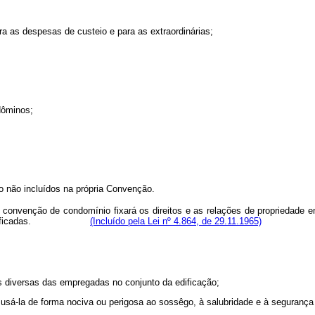
a as despesas de custeio e para as extraordinárias;
dôminos;
 não incluídos na própria Convenção.
 a convenção de condomínio fixará os direitos e as relações de propriedade 
sive as edificadas.
(Incluído pela Lei nº 4.864, de 29.11.1965)
es diversas das empregadas no conjunto da edificação;
, ou usá-la de forma nociva ou perigosa ao sossêgo, à salubridade e à segura