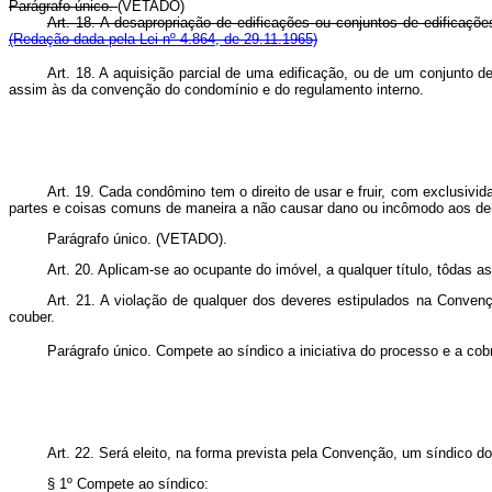
Parágrafo único.
(VETADO)
Art. 18. A desapropriação de edificações ou conjuntos de edi
(Redação dada pela Lei nº 4.864, de 29.11.1965)
Art. 18. A aquisição parcial de uma edificação, ou de um conjunto d
assim às da convenção do condomínio e do regulamento inte
Art. 19. Cada condômino tem o direito de usar e fruir, com exclusiv
partes e coisas comuns de maneira a não causar dano ou incômodo aos d
Parágrafo único.
(VETADO)
.
Art. 20. Aplicam-se ao ocupante do imóvel, a qualquer título, tôdas as
Art. 21. A violação de qualquer dos deveres estipulados na Convençã
couber.
Parágrafo único. Compete ao síndico a iniciativa do processo e a cob
Art. 22. Será eleito, na forma prevista pela Convenção, um síndico d
§ 1º Compete ao síndico: