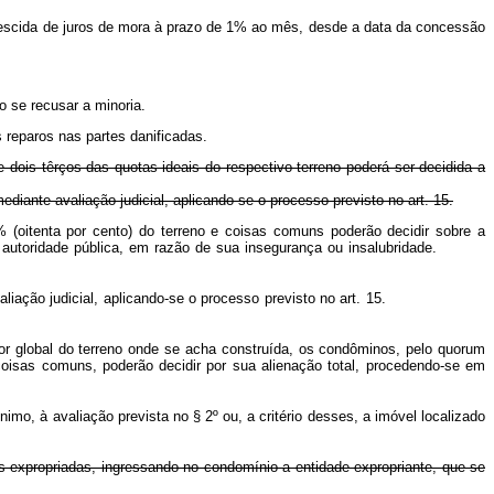
 acrescida de juros de mora à prazo de 1% ao mês, desde a data da concessão
o se recusar a minoria.
 reparos nas partes danificadas.
dois têrços das quotas ideais do respectivo terreno poderá ser decidida a
ediante avaliação judicial, aplicando-se o processo previsto no art. 15.
 (oitenta por cento) do terreno e coisas comuns poderão decidir sobre a
 pela autoridade pública, em razão de sua insegurança ou insalubridade.
ediante avaliação judicial, aplicando-se o processo previsto no art. 15.
lor global do terreno onde se acha construída, os condôminos, pelo quorum
coisas comuns, poderão decidir por sua alienação total, procedendo-se em
imo, à avaliação prevista no § 2º ou, a critério desses, a imóvel localizado
s expropriadas, ingressando no condomínio a entidade expropriante, que se