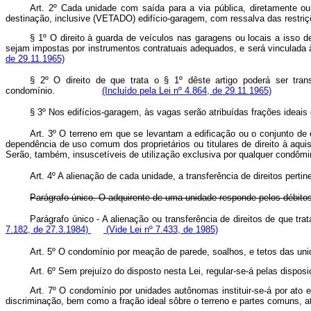
Art. 2º Cada unidade com saída para a via pública, diretamente 
destinação, inclusive
(VETADO)
edifício-garagem, com ressalva das restri
§ 1º O direito à guarda de veículos nas garagens ou locais a isso 
sejam impostas por instrumentos contratuais adequados, e será vincul
de 29.11.1965)
§ 2º O direito de que trata o § 1º dêste artigo poderá ser tra
condomínio.
(Incluído pela Lei nº 4.864, de 29.11.1965)
§ 3º Nos edifícios-garagem, às vagas serão atribuídas fraçõe
Art. 3º O terreno em que se levantam a edificação ou o conjunto de 
dependência de uso comum dos proprietários ou titulares de direito à aqui
Serão, também, insuscetíveis de utilização exclusiva por qualquer condôm
Art. 4º A alienação de cada unidade, a transferência de direitos pert
Parágrafo único. O adquirente de uma unidade responde pelos débitos
Parágrafo único - A alienação ou transferência de direitos de 
7.182, de 27.3.1984)
(Vide Lei nº 7.433, de 1985)
Art. 5º O condomínio por meação de parede, soalhos, e tetos das unida
Art. 6º Sem prejuízo do disposto nesta Lei, regular-se-á pelas dis
Art. 7º O condomínio por unidades autônomas instituir-se-á por ato e
discriminação, bem como a fração ideal sôbre o terreno e partes comuns, a