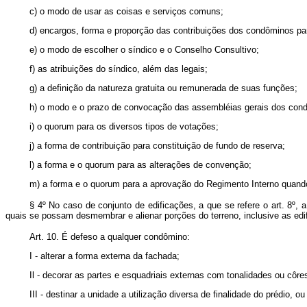
c) o modo de usar as coisas e serviços comuns;
d) encargos, forma e proporção das contribuições dos condôminos par
e) o modo de escolher o síndico e o Conselho Consultivo;
f) as atribuições do síndico, além das legais;
g) a definição da natureza gratuita ou remunerada de suas funções;
h) o modo e o prazo de convocação das assembléias gerais dos con
i) o quorum para os diversos tipos de votações;
j) a forma de contribuição para constituição de fundo de reserva;
l) a forma e o quorum para as alterações de convenção;
m) a forma e o quorum para a aprovação do Regimento Interno quando
§ 4º No caso de conjunto de edificações, a que se refere o art. 8º,
quais se possam desmembrar e alienar porções do terreno, inclu
Art. 10. É defeso a qualquer condômino:
I - alterar a forma externa da fachada;
Il - decorar as partes e esquadriais externas com tonalidades ou côr
III - destinar a unidade a utilização diversa de finalidade do prédio