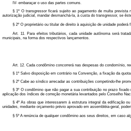
IV- embaraçar o uso das partes comuns.
§ 1º O transgressor ficará sujeito ao pagamento de multa prevista
autorização judicial, mandar desmanchá-Ia, à custa do transgressor, se êste
§ 2º O proprietário ou titular de direito à aquisição de unidade
poderá 
Art. 11. Para efeitos tributários, cada unidade autônoma será trat
municipais, na forma dos respectivos lançamentos.
Art. 12. Cada condômino concorrerá nas despesas do condomínio, rec
§ 1º Salvo disposição em contrário na Convenção, a fixação da quota 
§ 2º Cabe ao síndico arrecadar as contribuições competindo-lhe promo
§ 3º O condômino que não pagar a sua contribuição no prazo fixado 
aplicação dos índices de correção monetária levantados pelo Conselho Nac
§ 4º As obras que interessarem à estrutura integral da edificação ou
unidades, mediante orçamento prévio aprovado em assembléia-geral, poden
§ 5º A renúncia de qualquer condômino aos seus direitos, em caso a