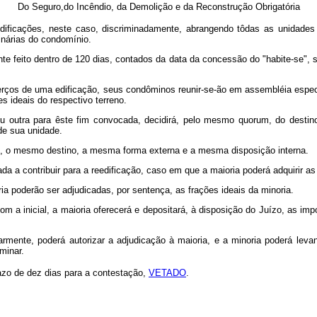
Do Seguro,do Incêndio, da Demolição e da Reconstrução Obrigatória
edificações, neste caso, discriminadamente, abrangendo tôdas as unidades
inárias do condomínio.
ente feito dentro de 120 dias, contados da data da concessão do "habite-se", 
s terços de uma edificação, seus condôminos reunir-se-ão em assembléia especi
 ideais do respectivo terreno.
 outra para êste fim convocada, decidirá, pelo mesmo quorum, do destino 
de sua unidade.
nte, o mesmo destino, a mesma forma externa e a mesma disposição interna.
ada a contribuir para a reedificação, caso em que a maioria poderá adquirir as 
ria poderão ser adjudicadas, por sentença, as frações ideais da minoria.
m a inicial, a maioria oferecerá e depositará, à disposição do Juízo, as imp
inarmente, poderá autorizar a adjudicação à maioria, e a minoria poderá lev
minar.
azo de dez dias para a contestação,
VETADO
.