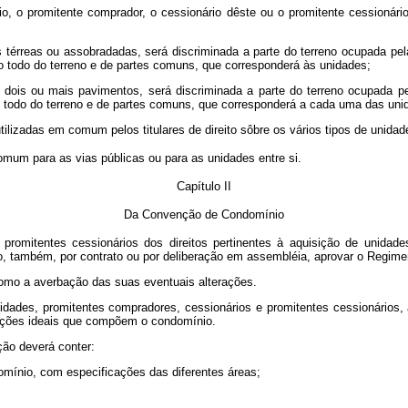
io, o promitente comprador, o cessionário dêste ou o promitente cessionári
térreas ou assobradadas, será discriminada a parte do terreno ocupada pe
o todo do terreno e de partes comuns, que corresponderá às unidades;
 dois ou mais pavimentos, será discriminada a parte do terreno ocupada pe
 do todo do terreno e de partes comuns, que corresponderá a cada uma das uni
utilizadas em comum pelos titulares de direito sôbre os vários tipos de unid
mum para as vias públicas ou para as unidades entre si.
Capítulo II
Da Convenção de Condomínio
ou promitentes cessionários dos direitos pertinentes à aquisição de unid
o, também, por contrato ou por deliberação em assembléia, aprovar o Regimen
como a averbação das suas eventuais alterações.
unidades, promitentes compradores, cessionários e promitentes cessionários
frações ideais que compõem o condomínio.
ão deverá conter:
domínio, com especificações das diferentes áreas;