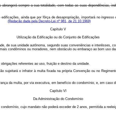
ficações abrangerá sempre a sua totalidade, com todas as suas depen
e edificações, ainda que por fôrça de desapropriação, importará no ingresso 
rno.
(Redação dada pela Decreto-Lei nº 981, de 21.10.1969)
Capítulo V
Utilização da Edificação ou do Conjunto de Edificações
idade, de sua unidade autônoma, segundo suas conveniências e interêsses, c
emais condôminos ou moradores, nem obstáculo ou embaraço ao bom uso da
 obrigações referentes ao uso, fruição e destino da unidade.
o sujeitará o infrator à multa fixada na própria Convenção ou no Regimento
rança da multa, por via executiva, em benefício do condomínio, e, em caso d
Capítulo VI
Da Administração do Condomínio
o condomínio, cujo mandato não poderá exceder de 2 anos, permitida a reelei