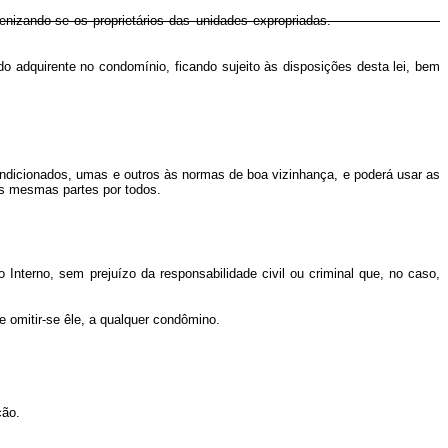
dências, indenizando-se os proprietários das unidades expropriadas.
do adquirente no condomínio, ficando sujeito às disposições desta lei, bem
ondicionados, umas e outros às normas de boa vizinhança, e poderá usar as
s mesmas partes por todos.
 Interno, sem prejuízo da responsabilidade civil ou criminal que, no caso,
e omitir-se êle, a qualquer condômino.
ção.