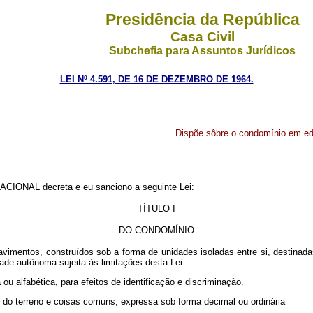
Presidência da República
Casa Civil
Subchefia para Assuntos Jurídicos
LEI Nº 4.591, DE 16 DE DEZEMBRO DE 1964.
Dispõe sôbre o condomínio em edi
CIONAL decreta e eu sanciono a seguinte Lei:
TÍTULO I
DO CONDOMÍNIO
vimentos, construídos sob a forma de unidades isoladas entre si, destinadas
dade autônoma sujeita às limitações desta Lei.
u alfabética, para efeitos de identificação e discriminação.
l do terreno e coisas comuns, expressa sob forma decimal ou ordinária