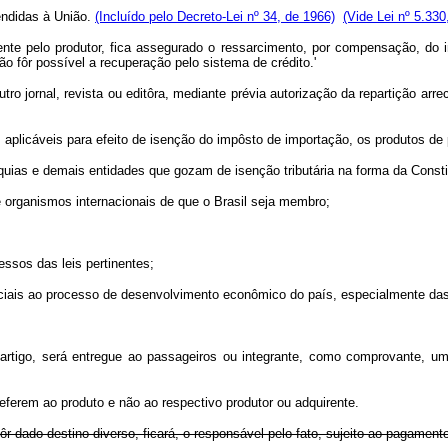
endidas à União.
(Incluído pelo Decreto-Lei nº 34, de 1966)
(Vide Lei nº 5.330
ente pelo produtor, fica assegurado o ressarcimento, por compensação, do i
não fôr possível a recuperação pelo sistema de crédito.'
 jornal, revista ou editôra, mediante prévia autorização da repartição arr
s aplicáveis para efeito de isenção do impôsto de importação, os produtos de
arquias e demais entidades que gozam de isenção tributária na forma da Consti
e organismos internacionais de que o Brasil seja membro;
ssos das leis pertinentes;
ciais ao processo de desenvolvimento econômico do país, especialmente da
igo, será entregue ao passageiros ou integrante, como comprovante, uma
referem ao produto e não ao respectivo produtor ou adquirente.
fôr dado destino diverso, ficará, o responsável pelo fato, sujeito ao pagamen