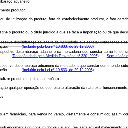
mbaraço aduaneiro;
mento produtor.
ou de utilização do produto, fora de estabelecimento produtor, o fato gera
 o produto ou o título jurídico a que se faça a importação ou de que decor
 respectivo desembaraço aduaneiro da mercadoria que constar como tendo sido
ação.
(Incluído pela Lei nº 10.833, de 29 12 2003)
respectivo desembaraço aduaneiro da mercadoria que constar como tendo sido
utação.
(Redação dada pela Medida Provisória nº 320, 2006)
Sem eficáci
 respectivo desembaraço aduaneiro da mercadoria que constar como tendo sido
ação.
(Incluído pela Lei nº 10.833, de 29 12 2003)
ializar produtos sujeitos ao impôsto.
lização qualquer operação de que resulte alteração da natureza, funcionament
os;
ulados em farmácias, para venda no varejo, diretamente e consumidor, 
, sob encomenda do consumidor ou usuário, realizada em estabelecimento var