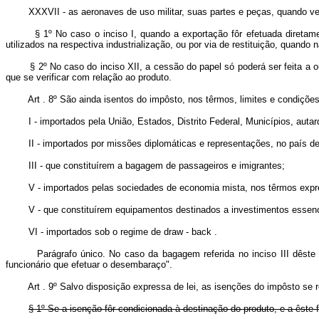
XXXVII - as aeronaves de uso militar, suas partes e peças, quando v
§ 1º No caso o inciso I, quando a exportação fôr efetuada diretam
utilizados na respectiva industrialização, ou por via de restituição, quando 
§ 2º No caso do inciso XII, a cessão do papel só poderá ser feita a outro
que se verificar com relação ao produto.
Art . 8º São ainda isentos do impôsto, nos têrmos, limites e condiçõe
I - importados pela União, Estados, Distrito Federal, Municípios, aut
II - importados por missões diplomáticas e representações, no país d
III - que constituírem a bagagem de passageiros e imigrantes;
V - importados pelas sociedades de economia mista, nos têrmos expre
V - que constituírem equipamentos destinados a investimentos essen
VI - importados sob o regime de draw - back .
Parágrafo único. No caso da bagagem referida no inciso III dêste art
funcionário que efetuar o desembaraço".
Art . 9º Salvo disposição expressa de lei, as isenções do impôsto se 
§ 1º Se a isenção fôr condicionada à destinação do produto, e a êste 