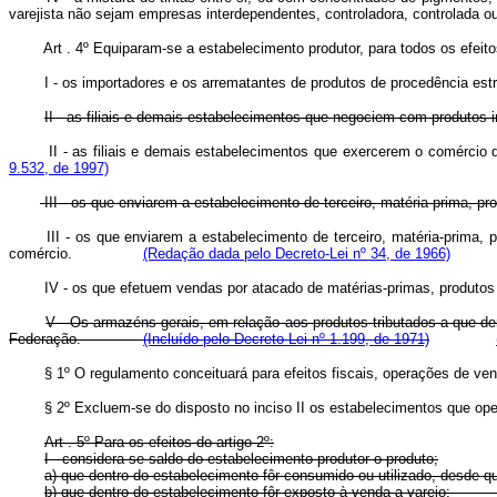
varejista não sejam empresas interdependentes, controladora, contro
Art . 4º Equiparam-se a estabelecimento produtor, para todos os efeito
I - os importadores e os arrematantes de produtos de procedência estr
II - as filiais e demais estabelecimentos que negociem com produtos i
II - as filiais e demais estabelecimentos que exercerem o comérc
9.532, de 1997)
III - os que enviarem a estabelecimento de terceiro, matéria-prima, p
III - os que enviarem a estabelecimento de terceiro, matéria-prima,
comércio.
(Redação dada pelo Decreto-Lei nº 34, de 1966)
IV - os que efetuem vendas por atacado de matérias-primas, prod
V - Os armazéns gerais, em relação aos produtos tributados a que de
Federação.
(Incluído pelo Decreto-Lei nº 1.199, de 1971)
§ 1º O regulamento conceituará para efeitos fiscais, operações de 
§ 2º
Excluem-se do disposto no inciso II os estabelecimentos q
Art . 5º Para os efeitos do artigo 2º:
I - considera-se saldo do estabelecimento produtor o produto;
a) que dentro do estabelecimento fôr consumido ou utilizado, des
b) que dentro do estabelecimento fôr exposto à venda a vare