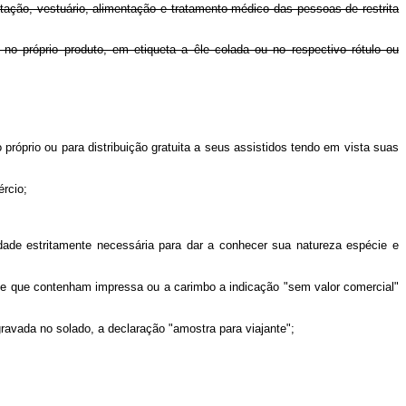
tação, vestuário, alimentação e tratamento médico das pessoas de restrita
o próprio produto, em etiqueta a êle colada ou no respectivo rótulo ou
o próprio ou para distribuição gratuita a seus assistidos tendo em vista suas
ércio;
ade estritamente necessária para dar a conhecer sua natureza espécie e
de que contenham impressa ou a carimbo a indicação "sem valor comercial"
avada no solado, a declaração "amostra para viajante";