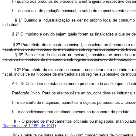
I - quanto aos produtos de procedência estrangeira o respectivo dese
II - quanto aos de produção nacional, a saída do respectivo estabeleci
§ 1º Quando a industrialização se der no próprio local de consumo 
industrial.
§ 2º O impôsto é devido sejam quais forem as finalidades a que se destine
o
§ 3
Para efeito do disposto no inciso I, considerar-se-á ocorrido o
fiscal, inclusive na hipótese de mercadoria sob regime suspensivo de tribut
o
§ 3
Para efeito do disposto no inciso I, considera-se ocorrido o 
inclusive na hipótese de mercadoria sob regime suspensivo de trib
o
§ 3
Para efeito do disposto no inciso I, considerar-se-á ocorrido o
fiscal, inclusive na hipótese de mercadoria sob regime suspensivo de tribut
Art . 3º Considera-se estabelecimento produtor todo aquêle que industr
Parágrafo único. Para os efeitos dêste artigo, considera-se industria
I - o consêrto de máquinas, aparelhos e objetos pertencentes a terceir
Il - o acondicionamento destinado apenas ao transporte do produto;
III - O preparo de medicamentos oficinais ou magistrais, manip
Decreto-Lei nº 1.199, de 1971)
IV - a mistura de tintas entre si, ou com concentrados de pigmentos