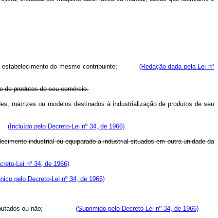
r outro estabelecimento do mesmo contribuinte;
(Redação dada pela Lei nº
ão de produtos de seu comércio.
ldes, matrizes ou modelos destinados à industrialização de produtos de seu
ão.
(Incluído pelo Decreto-Lei nº 34, de 1966)
cimento industrial ou equiparado a industrial situados em outra unidade da
creto-Lei nº 34, de 1966)
ico pelo Decreto-Lei nº 34, de 1966)
dutos, tributados ou não;
(Suprimido pelo Decreto-Lei nº 34, de 1966)