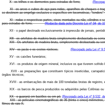
X - os trilhos e os dormentes para estradas de ferro;
(Revogad
XI - os arcos e cubos de aço para rodas, aparelhos de choques e traçã
se destinem ao emprêgo exclusivo e específico em locomotivas, "tenders" v
XI - rodas e respectivas partes, eixos montados ou não, cilindros e 
para estradas de ferro;
(Redação dada pelo Decreto-Lei nº 34, de 1
XII - o papel destinado exclusivamente à impressão de jornais, periódi
Xlll - os artefatos de madeira bruta simplesmente desbastada ou serra
XIII - Os artefatos de madeira bruta, simplesmente desbastada
XIV - os jacás e os cestos rústicos;
(Revogado pela Lei nº 9.
XV - os caixões funerários;
XVI - os produtos de origem mineral, inclusive os que tiverem sofrido b
XVII - as preparações que constituem típicos inseticidas, carrapaticida
órgãos técnicos;
XVIII - as embarcações de mais de 100 toneladas brutas de registro, exc
XIX - os barcos de pesca produzidos ou adquiridos pelas Colônias ou Co
XX - o guaraná em bastões ou em pó;
(Revogado pela Lei nº 9.532, d
XXI - as películas cinematográficas de 35 (trinta e cinco) milímetro
filmes de raio-X;