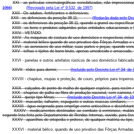
XXI - as películas cinematográficas sensibilizadas, não impres
1966)
(Revogado pela Lei nº 9.532, de 1997)
XXII - Os adubos, fertilizantes e defensivos;
XXII - os defensivos da posição 38.11;
(Redação dada pelo Decr
XXII - os defensivos da posição 38.11, quando a granel ou espec
XXIII - os bens e produtos adquiridos pelas entidades educacionais e ho
XXIV - VETADO.
XXIV - As máquinas de costura de uso doméstico e respectivo
XXV - material bélico quando de uso privativo das Fôrças Arma
XXVI - as aeronaves de uso militar, suas partes e peças, quan
XXV - telhas e tijolos de barro bruto, apenas umedecido e amas
XXVI - panelas e outros artefatos rústicos de uso doméstico fabr
XXVII - rêdes para dormir;
(Incluído pelo Decreto-Lei nº 34, de 
XXVIII - chapéus, roupas e proteção, de couro, próprios para tropeiro
XXIX - calçados de ponto de malha de qualquer espécie, para r
XXX - chapéus de palha ou fibra de produção nacional, sem carnei
XXXI - queijo tipo Minas;
(Incluído pelo Decreto-Lei nº 34, de 19
XXXII - macarrão, talharim, espaguete e outras massas similar
XXXIII - água oxigenada para emprêgo como antissético e desinfet
XXXIV - medicamentos destinados ao combate à verminose, malária, e
segundo lista feita pelo Departamento de Rendas Internas, ouvido, par
XXXV - aparelhos de ortopedia e prótese, de qualquer matéria ou 
XXXVI - material bélico, quando de uso privativo das Fôrças Arm