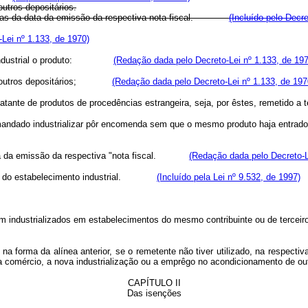
utros depositários.
ês) dias da data da emissão da respectiva nota-fiscal.
(Incluído pelo Decre
Lei nº 1.133, de 1970)
do a industrial o produto:
(Redação dada pelo Decreto-Lei nº 1.133, de 197
is ou outros depositários;
(Redação dada pelo Decreto-Lei nº 1.133, de 197
ematante de produtos de procedências estrangeira, seja, por êstes, remet
enha mandado industrializar pôr encomenda sem que o mesmo produto haja 
 data da emissão da respectiva "nota fiscal.
(Redação dada pelo Decreto-L
entro do estabelecimento industrial.
(Incluído pela Lei nº 9.532, de 1997)
ndustrializados em estabelecimentos do mesmo contribuinte ou de terceiros,
orma da alínea anterior, se o remetente não tiver utilizado, na respectiva 
 a comércio, a nova industrialização ou a emprêgo no acondicionamento de ou
CAPÍTULO II
Das isenções