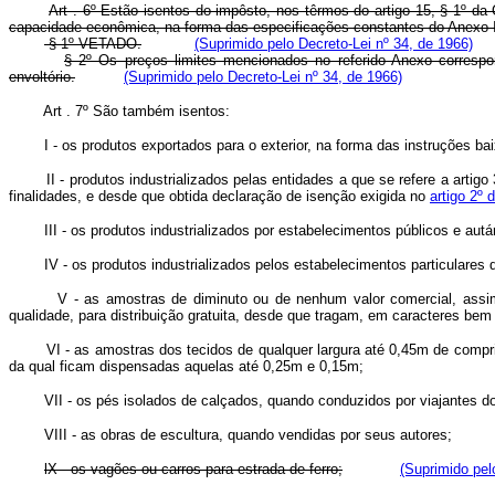
Art . 6º Estão isentos do impôsto, nos têrmos do artigo 15, § 1º d
capacidade econômica, na forma das especificações constantes do Anexo I
§ 1º VETADO.
(Suprimido pelo Decreto-Lei nº 34, de 1966)
§ 2º Os preços limites mencionados no referido Anexo correspo
envoltório.
(Suprimido pelo Decreto-Lei nº 34, de 1966)
Art . 7º São também isentos:
I - os produtos exportados para o exterior, na forma das instruções ba
II - produtos industrializados pelas entidades a que se refere a artig
finalidades, e desde que obtida declaração de isenção exigida no
artigo 2º 
III - os produtos industrializados por estabelecimentos públicos e au
IV - os produtos industrializados pelos estabelecimentos particulares de
V - as amostras de diminuto ou de nenhum valor comercial, assi
qualidade, para distribuição gratuita, desde que tragam, em caracteres bem 
VI - as amostras dos tecidos de qualquer largura até 0,45m de com
da qual ficam dispensadas aquelas até 0,25m e 0,15m;
VII - os pés isolados de calçados, quando conduzidos por viajantes 
VIII - as obras de escultura, quando vendidas por seus autores;
lX - os vagões ou carros para estrada de ferro;
(Suprimido pel