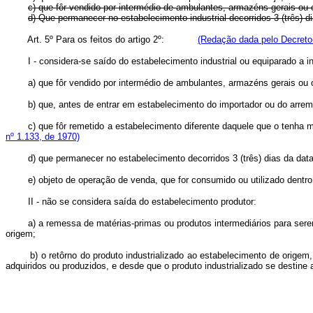
c) que fôr vendido por intermédio de ambulantes, armazéns gerais ou o
d) Que permanecer no estabelecimento industrial decorridos 3 (tr
Art. 5º Para os feitos do artigo 2º:
(Redação dada pelo Decreto-
I - considera-se saído do estabelecimento industrial ou equipara
a) que fôr vendido por intermédio de ambulantes, armazéns gera
b) que, antes de entrar em estabelecimento do importador ou do arr
c) que fôr remetido a estabelecimento diferente daquele que o t
nº 1.133, de 1970)
d) que permanecer no estabelecimento decorridos 3 (três) dias da
e) objeto de operação de venda, que for consumido ou utilizado d
II - não se considera saída do estabelecimento produtor:
a) a remessa de matérias-primas ou produtos intermediários para serem i
origem;
b) o retôrno do produto industrializado ao estabelecimento de origem, na f
adquiridos ou produzidos, e desde que o produto industrializado se destine