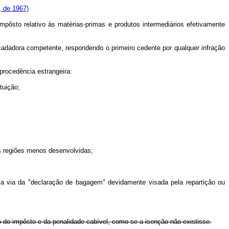
, de 1967)
mpôsto relativo às matérias-primas e produtos intermediários efetivamente
ecadadora competente, respondendo o primeiro cedente por qualquer infração
 procedência estrangeira:
tuição;
s regiões menos desenvolvidas;
 via da "declaração de bagagem" devidamente visada pela repartição ou
to do impôsto e da penalidade cabível, como se a isenção não existisse.