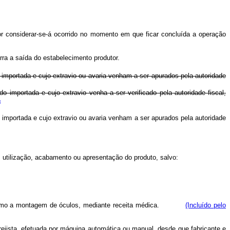
dor considerar-se-á ocorrido no momento em que ficar concluída a operação
ra a saída do estabelecimento produtor.
 importada e cujo extravio ou avaria venham a ser apurados pela autoridade
 importada e cujo extravio venha a ser verificado pela autoridade fiscal,
a
 importada e cujo extravio ou avaria venham a ser apurados pela autoridade
o, utilização, acabamento ou apresentação do produto, salvo:
assim como a montagem de óculos, mediante receita médica.
(Incluído pelo
ejista, efetuada por máquina automática ou manual, desde que fabricante e