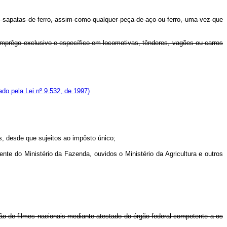
os, sapatas de ferro, assim como qualquer peça de aço ou ferro, uma vez que
a emprêgo exclusivo e específico em locomotivas, tênderes, vagões ou carros
do pela Lei nº 9.532, de 1997)
, desde que sujeitos ao impôsto único;
e do Ministério da Fazenda, ouvidos o Ministério da Agricultura e outros
ção de filmes nacionais mediante atestado do órgão federal competente a os