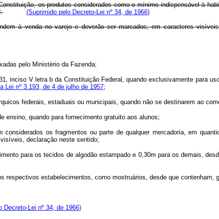
a Constituição, os produtos considerados como o mínimo indispensável à habi
.
(Suprimido pelo Decreto-Lei nº 34, de 1966)
ndem à venda no varejo e deverão ser marcados, em caracteres visíveis n
ixadas pelo Ministério da Fazenda;
o 31, inciso V letra b da Constituição Federal, quando exclusivamente para us
da Lei nº 3.193, de 4 de julho de 1957
;
tárquicos federais, estaduais ou municipais, quando não se destinarem ao com
 ensino, quando para fornecimento gratuito aos alunos;
m considerados os fragmentos ou parte de qualquer mercadoria, em quantid
visíveis, declaração neste sentido;
primento para os tecidos de algodão estampado e 0,30m para os demais, des
dos respectivos estabelecimentos, como mostruários, desde que contenham, gr
o Decreto-Lei nº 34, de 1966)