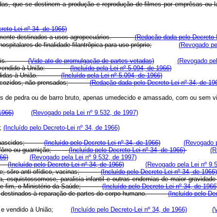
sionadas, que se destinem a produção e reprodução de filmes por emprê
eto-Lei nº 34, de 1966)
íficamente destinados a usos agropecuários.
(Redação dada pelo Decreto-L
spitalares de finalidade filantrôpica para uso próprio;
(Revogado pel
s móveis.
(Vide ato de promulgação de partes vetadas)
(Revogado pel
das e vendido à União:
(Incluído pela Lei nº 5.094, de 1966)
do vendidas à União.
(Incluído pela Lei nº 5.094, de 1966)
sado, cozidos, não prensados;
(Redação dada pelo Decreto-Lei nº 34, de 19
icados de pedra ou de barro bruto, apenas umedecido e amassado, com ou 
1966)
(Revogado pela Lei nº 9.532, de 1997)
s;
(Incluído pelo Decreto-Lei nº 34, de 1966)
ecém nascidos;
(Incluído pelo Decreto-Lei nº 34, de 1966)
(Revogado p
ra, fôrro ou guarnição;
(Incluído pelo Decreto-Lei nº 34, de 1966)
(R
66)
(Revogado pela Lei nº 9.532, de 1997)
es;
(Incluído pelo Decreto-Lei nº 34, de 1966)
(Revogado pela Lei nº 9.
ante; sôro anti-ofídico, vacinas;
(Incluído pelo Decreto-Lei nº 34, de 1966)
squistossomose, paralisia infantil e outras endemias de maior gravidade no
a êsse fim, o Ministério da Saúde;
(Incluído pelo Decreto-Lei nº 34, de 1966
tipo, destinados à reparação de partes do corpo humano.
(Incluído pelo De
adas e vendido à União;
(Incluído pelo Decreto-Lei nº 34, de 1966)
(