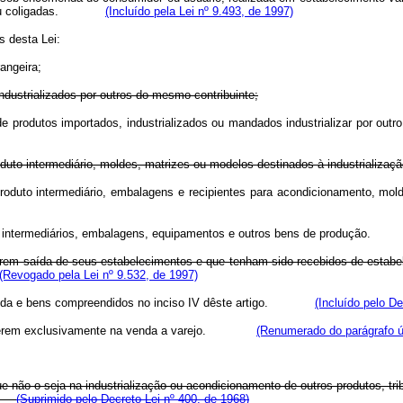
lada ou coligadas.
(Incluído pela Lei nº 9.493, de 1997)
s desta Lei:
angeira;
ndustrializados por outros do mesmo contribuinte;
io de produtos importados, industrializados ou mandados industrializar po
roduto intermediário, moldes, matrizes ou modelos destinados à industrializaç
 produto intermediário, embalagens e recipientes para acondicionamento, mo
utos intermediários, embalagens, equipamentos e outros bens de produç
rem saída de seus estabelecimentos e que tenham sido recebidos de estabele
(Revogado pela Lei nº 9.532, de 1997)
venda e bens compreendidos no inciso IV dêste artigo.
(Incluído pelo De
ue operem exclusivamente na venda a varejo.
(Renumerado do parágrafo ún
de que não o seja na industrialização ou acondicionamento de outros pro
jo;
(Suprimido pelo Decreto-Lei nº 400, de 1968)