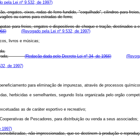
o pela Lei nº 9.532, de 1997)
o, engates, eixos, rodas de ferro fundido, "coquilhado", cilindros para frei
agões ou carros para estradas de ferro;
sapatas para freios, engates e dispositivos de choque e tração, destinados 
966)
(Revogado pela Lei nº 9.532, de 1997)
cos, livros e músicas;
da;
 ou serrada;
(Redação dada pelo Decreto-Lei nº 34, de 1966)
(Revoga
532, de 1997)
eneficiamento para eliminação de impurezas, através de processos químicos
s, herbicidas e semelhantes, segundo lista organizada pelo orgão competent
etuadas as de caráter esportivo e recreativo;
operativas de Pescadores, para distribuição ou venda a seus associados;
e 1997)
s, sensibilizadas, não impressionadas, que se destinem à produção e reprodu