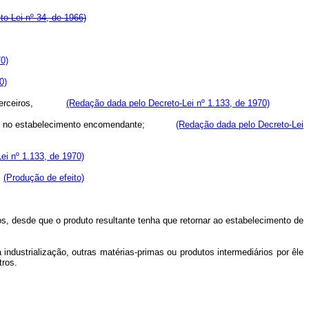
to-Lei nº 34, de 1966)
0)
0)
ido a terceiros,
(Redação dada pelo Decreto-Lei nº 1.133, de 1970)
entrado no estabelecimento encomendante;
(Redação dada pelo Decreto-Lei
ei nº 1.133, de 1970)
(Produção de efeito)
 desde que o produto resultante tenha que retornar ao estabelecimento de
industrialização, outras matérias-primas ou produtos intermediários por êle
tros.