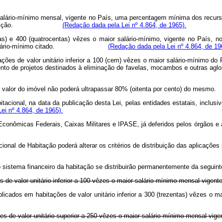
or salário-mínimo mensal, vigente no País, uma percentagem mínima dos recur
ipo de instituição.
(Redação dada pela Lei nº 4.864, de 1965).
ntas) e 400 (quatrocentas) vêzes o maior salário-mínimo, vigente no País,
s o maior salário-mínimo citado.
(Redação dada pela Lei nº 4.864, de 19
ações de valor unitário inferior a 100 (cem) vêzes o maior salário-mínimo do 
iamento de projetos destinados à eliminação de favelas, mocambos e 
nciada do valor do imóvel não poderá ultrapassar 80% (oitenta por cen
bitacional, na data da publicação desta Lei, pelas entidades estatais, incl
ei nº 4.864, de 1965).
as Econômicas Federais, Caixas Militares e IPASE, já deferidos pelos órgã
acional de Habitação poderá alterar os critérios de distribuição das ap
o sistema financeiro da habitação se distribuirão permanentemente da seguint
de valor unitário inferior a 100 vêzes o maior salário-mínimo mensal vigente
ar aplicados em habitações de valor unitário inferior a 300 (trezenta
s de valor unitário superior a 250 vêzes o maior salário-mínimo mensal vige