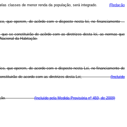
ente pelas classes de menor renda da população, será integrado.
(Redação
ico, que operem, de acôrdo com o disposto nesta lei, no financiamento ...
 que se constituirão de acôrdo com as diretrizes desta lei, as normas que
 Nacional da Habitação.
lico, que operem, de acordo com o disposto nesta Lei, no financiamento de
ro, que se constituirão de acordo com as diretrizes desta Lei;
(Incluído
ceiro da Habitação.
(Incluído pela Medida Provisória nº 459, de 2009)