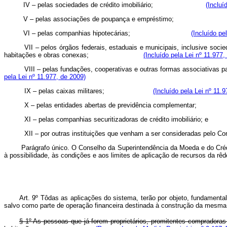
IV – pelas sociedades de crédito imobiliário;
(Incluí
V – pelas associações de poupança e empréstim
VI – pelas companhias hipotecárias;
(Incluído pe
VII – pelos órgãos federais, estaduais e municipais, inclusive soc
habitações e obras conexas;
(Incluído pela Lei nº 11.977,
VIII – pelas fundações, cooperativas e outras formas associati
pela Lei nº 11.977, de 2009)
IX – pelas caixas militares;
(Incluído pela Lei nº 11.
X – pelas entidades abertas de previdência complem
XI – pelas companhias securitizadoras de crédito imobiliário; e
XII – por outras instituições que venham a ser consideradas
Parágrafo único. O Conselho da Superintendência da Moeda e do Crédi
à possibilidade, às condições e aos limites de aplicação de recursos da rêd
Art. 9º Tôdas as aplicações do sistema, terão por objeto, fundament
salvo como parte de operação financeira destinada à construção da mesma
§ 1º As pessoas que já forem proprietários, promitentes compradoras