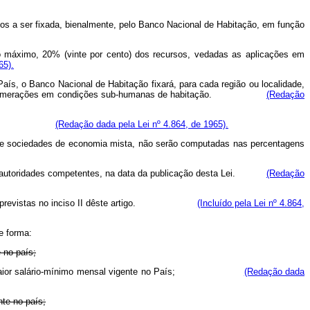
sos a ser fixada, bienalmente, pelo Banco Nacional de Habitação, em função
 no máximo, 20% (vinte por cento) dos recursos, vedadas as aplicações em
65).
País, o Banco Nacional de Habitação fixará, para cada região ou localidade,
outras aglomerações em condições sub-humanas de habitação.
(Redação
to) do mesmo.
(Redação dada pela Lei nº 4.864, de 1965).
usive sociedades de economia mista, não serão computadas nas percentagens
os e autoridades competentes, na data da publicação desta Lei.
(Redação
licações previstas no inciso II dêste artigo.
(Incluído pela Lei nº 4.864,
e forma:
 no país;
s) vêzes o maior salário-mínimo mensal vigente no País;
(Redação dada
nte no país;