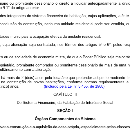
ário ou promitente cessionário o direito a liquidar antecipadamente a dívi
§ 1° do artigo anterior.
des integrantes do sistema financeiro da habitação, cujas aplicações, a êste r
a conclusão da construção, nenhuma unidade residencial pode ser vendida, o
idades municipais a ocupação efetiva da unidade residencial.
, cuja alienação seja contratada, nos têrmos dos artigos 5º e 6º, pelos re
co ou de sociedade de economia mista, de que o Poder Público seja majoritári
oprietário, promitente comprador ou promitente cessionário de mais de uma ha
imultâneamente com a alienação.
há mais de 2 (dois) anos pelo locatário que pretender adquiri-lo mediante 
dos na construção de novas habitações, conforme normas regulamentares
imo de 5 (cinco) anos.
(Incluído pela Lei nº 5.455, de 1968)
CAPÍTULO III
Do Sistema Financeiro, da Habitação de Interêsse Social
SEÇÃO I
Órgãos Componentes do Sistema
omover a construção e a aquisição da casa própria, especialmente pelas classe