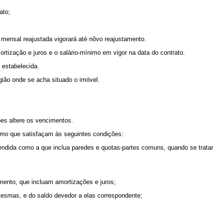
ato;
o mensal reajustada vigorará até nôvo reajustamento.
ortização e juros e o salário-mínimo em vigor na data do contrato.
 estabelecida.
egião onde se acha situado o imóvel.
hes altere os vencimentos.
imo que satisfaçam às seguintes condições:
tendida como a que inclua paredes e quotas-partes comuns, quando se tratar
mento, que incluam amortizações e juros;
mesmas, e do saldo devedor a elas correspondente;