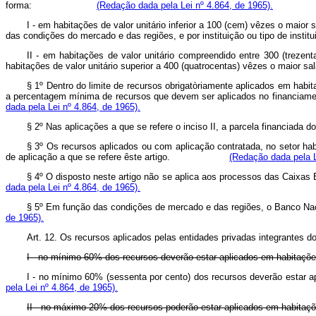
forma:
(Redação dada pela Lei nº 4.864, de 1965).
I - em habitações de valor unitário inferior a 100 (cem) vêzes o mai
das condições do mercado e das regiões, e por instituição ou t
II - em habitações de valor unitário compreendido entre 300 (treze
habitações de valor unitário superior a 400 (quatrocentas) vêze
§ 1º Dentro do limite de recursos obrigatòriamente aplicados em habit
a percentagem mínima de recursos que devem ser aplicados no financ
dada pela Lei nº 4.864, de 1965).
§ 2º Nas aplicações a que se refere o inciso II, a parcela fina
§ 3º Os recursos aplicados ou com aplicação contratada, no setor ha
de aplicação a que se refere êste artigo.
(Redação dada pela L
§ 4º O disposto neste artigo não se aplica aos processos das Caix
dada pela Lei nº 4.864, de 1965).
§ 5º Em função das condições de mercado e das regiões, o Banco N
de 1965).
Art. 12. Os recursos aplicados pelas entidades privadas integrantes d
I - no mínimo 60% dos recursos deverão estar aplicados em habitações 
I - no mínimo 60% (sessenta por cento) dos recursos deverão est
pela Lei nº 4.864, de 1965).
II - no máximo 20% dos recursos poderão estar aplicados em habitaçõe