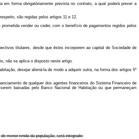
da em forma obrigatòriamente prevista no contrato, a qual poderá prever a
espeito, são regidas pelos artigos 11 e 12.
u prometida vender ou ceder, com o benefício de pagamentos regidos pelos
spectivos titulares, desde que êstes incorporem ao capital de Sociedade de
o, não se aplica o disposto neste artigo.
bitação, desejar aliená-la de modo a adquirir outra, na forma dos artigos 5º
financiamento de qualquer dos agentes financeiros do Sistema Financeiro de
 a serem baixadas pelo Banco Nacional de Habitação ou que permaneçam
s de menor renda da população, será integrado: