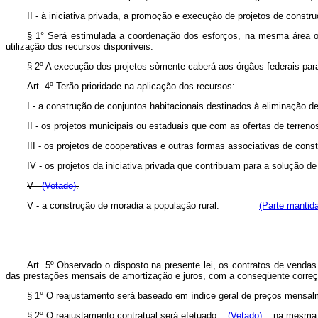
II - à iniciativa privada, a promoção e execução de projetos de constr
§ 1° Será estimulada a coordenação dos esforços, na mesma área ou
utilização dos recursos disponíveis.
§ 2º A execução dos projetos sòmente caberá aos órgãos federais para su
Art. 4º Terão prioridade na aplicação dos recursos:
I - a construção de conjuntos habitacionais destinados à eliminaçã
II - os projetos municipais ou estaduais que com as ofertas de terren
III - os projetos de cooperativas e outras formas associativas de cons
IV - os projetos da iniciativa privada que contribuam para a solução de
V -
(Vetado)
.
V - a construção de moradia a população rural.
(Parte mantid
Art. 5º Observado o disposto na presente lei, os contratos de vend
das prestações mensais de amortização e juros, com a conseqüente correção
§ 1° O reajustamento será baseado em índice geral de preços mensal
§ 2º O reajustamento contratual será efetuado ...
(Vetado)
... na mesma 