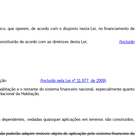
blico, que operem, de acordo com o disposto nesta Lei, no financiamento de
ro, que se constituirão de acordo com as diretrizes desta Lei;
(Incluído
nceiro da Habitação.
(Incluído pela Lei nº 11.977, de 2009)
abitação e o restante do sistema financeiro nacional, especialmente quanto
 Nacional da Habitação.
us dependentes, vedadas quaisquer aplicações em terrenos não construídos,
não poderão adquirir imóveis objeto de aplicação pelo sistema financeiro da