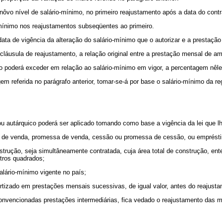
ôvo nível de salário-mínimo, no primeiro reajustamento após a data do contr
-mínimo nos reajustamentos subseqüentes ao primeiro.
ata de vigência da alteração do salário-mínimo que o autorizar e a prestaçã
cláusula de reajustamento, a relação original entre a prestação mensal de am
ão poderá exceder em relação ao salário-mínimo em vigor, a percentagem nêle
em referida no parágrafo anterior, tomar-se-á por base o salário-mínimo da r
o ou autárquico poderá ser aplicado tomando como base a vigência da lei que l
atos de venda, promessa de venda, cessão ou promessa de cessão, ou emprést
strução, seja simultâneamente contratada, cuja área total de construção, en
etros quadrados;
alário-mínimo vigente no país;
rtizado em prestações mensais sucessivas, de igual valor, antes do reajusta
 convencionadas prestações intermediárias, fica vedado o reajustamento das 