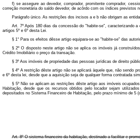
f) se assegure ao devedor, comprador, promitente comprador, cession
correção monetária do saldo devedor, de acôrdo com os índices previstos no 
Parágrafo único. As restrições dos incisos a e b não obrigam as entida
Art. 7º Após 180 dias da concessão do "habite-se", caracterizando 
artigos 5º e 6º desta Lei.
§ 1° Para os efeitos dêsse artigo equipara-se ao "habite-se" das autor
§ 2º O disposto neste artigo não se aplica os imóveis já construídos
Crédito Imobiliário o preço da transação.
§ 3º Aos imóveis de propriedade das pessoas jurídicas de direito públi
§ 4º A restrição dêste artigo não se aplicará àquele que, não sendo pr
e 6º desta lei, desde que a aquisição seja de qualquer forma contratada s
§ 5º Não se aplicam as restrições dêste artigo aos imóveis ocupados 
Habitação, desde que os recursos obtidos pelo locador sejam utiliza
depositados no Sistema Financeiro de Habitação, pelo prazo mín
Art. 8º O sistema financeiro da habitação, destinado a facilitar e pr