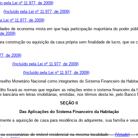
do pela Lei nº 11.977, de 2009)
o;
(Incluído pela Lei nº 11.977, de 2009)
la Lei nº 11.977, de 2009)
iedades de economia mista em que haja participação majoritária do poder pú
 de 2009)
vas para construção ou aquisição da casa própria sem finalidade de luc
977, de 2009)
entar;
(Incluído pela Lei nº 11.977, de 2009)
(Incluído pela Lei nº 11.977, de 2009)
 pelo Conselho Monetário Nacional como integrantes do Sistema Fina
to fixará as normas que regulam as relações entre o sistema financeiro da h
e bancária em letras imobiliárias, emitidas, nos têrmos desta lei, pelo Banco
SEÇÃO II
Das Aplicações do Sistema Financeiro da Habitação
almente a aquisição de casa para residência do adquirente, sua família e se
.
 ou cessionárias de imóvel residencial na mesma localidade ...
(Vetado)
... 