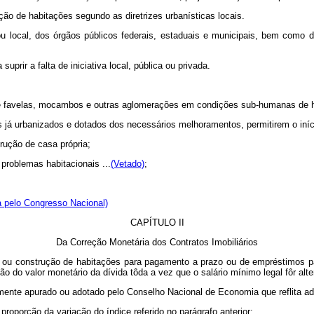
ução de habitações segundo as diretrizes urbanísticas locais.
 local, dos órgãos públicos federais, estaduais e municipais, bem como d
prir a falta de iniciativa local, pública ou privada.
o de favelas, mocambos e outras aglomerações em condições sub-humanas de 
os já urbanizados e dotados dos necessários melhoramentos, permitirem o iní
trução de casa própria;
 problemas habitacionais ...
(Vetado)
;
a pelo Congresso Nacional)
CAPÍTULO II
Da Correção Monetária dos Contratos Imobiliários
as ou construção de habitações para pagamento a prazo ou de empréstimos p
 do valor monetário da dívida tôda a vez que o salário mínimo legal fôr alte
mente apurado ou adotado pelo Conselho Nacional de Economia que reflita ad
proporção da variação do índice referido no parágrafo anterior: