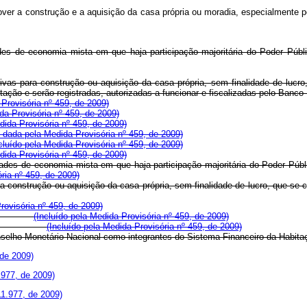
 promover a construção e a aquisição da casa própria ou moradia, especialm
dades de economia mista em que haja participação majoritária do Poder Públ
ivas para construção ou aquisição da casa própria, sem finalidade de lucro,
ção e serão registradas, autorizadas a funcionar e fiscalizadas pelo Banco
Provisória nº 459, de 2009)
a Provisória nº 459, de 2009)
ida Provisória nº 459, de 2009)
dada pela Medida Provisória nº 459, de 2009)
cluído pela Medida Provisória nº 459, de 2009)
dida Provisória nº 459, de 2009)
iedades de economia mista em que haja participação majoritária do Poder Púb
ria nº 459, de 2009)
as para construção ou aquisição da casa própria, sem finalidade de luc
rovisória nº 459, de 2009)
mentar;
(Incluído pela Medida Provisória nº 459, de 2009)
iliário; e
(Incluído pela Medida Provisória nº 459, de 2009)
 pelo Conselho Monetário Nacional como integrantes do Sistema Finan
 de 2009)
1.977, de 2009)
 11.977, de 2009)