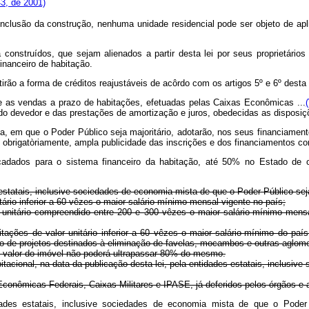
3, de 2001)
nclusão da construção, nenhuma unidade residencial pode ser objeto de apli
á construídos, que sejam alienados a partir desta lei por seus proprietári
financeiro de habitação.
irão a forma de créditos reajustáveis de acôrdo com os artigos 5º e 6º desta 
e as vendas a prazo de habitações, efetuadas pelas Caixas Econômicas ...
ldo devedor e das prestações de amortização e juros, obedecidas as disposiçõ
a, em que o Poder Público seja majoritário, adotarão, nos seus financiament
 obrigatòriamente, ampla publicidade das inscrições e dos financiamentos co
cadados para o sistema financeiro da habitação, até 50% no Estado de or
 estatais, inclusive sociedades de economia mista de que o Poder Público seja
ário inferior a 60 vêzes o maior salário-mínimo mensal vigente no país;
unitário compreendido entre 200 e 300 vêzes o maior salário-mínimo mensa
tações de valor unitário inferior a 60 vêzes o maior salário-mínimo do paí
o de projetos destinados à eliminação de favelas, mocambos e outras aglo
 do valor do imóvel não poderá ultrapassar 80% do mesmo.
bitacional, na data da publicação desta lei, pela entidades estatais, inclus
Econômicas Federais, Caixas Militares e IPASE, já deferidos pelos órgãos e 
ades estatais, inclusive sociedades de economia mista de que o Poder Pú