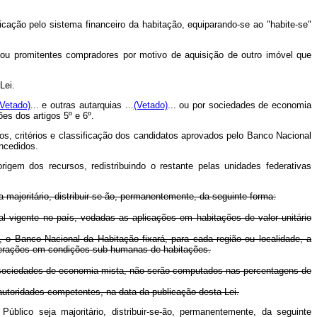
cação pelo sistema financeiro da habitação, equiparando-se ao "habite-se"
os ou promitentes compradores por motivo de aquisição de outro imóvel que
Lei.
(Vetado)
... e outras autarquias ...
(Vetado)
... ou por sociedades de economia
es dos artigos 5º e 6º.
os, critérios e classificação dos candidatos aprovados pelo Banco Nacional
ncedidos.
igem dos recursos, redistribuindo o restante pelas unidades federativas
 majoritário, distribuir-se-ão, permanentemente, da seguinte forma:
l vigente no país, vedadas as aplicações em habitações de valor unitário
s, o Banco Nacional da Habitação fixará, para cada região ou localidade, a
merações em condições sub-humanas de habitações.
ive sociedades de economia mista, não serão computados nas percentagens de
autoridades competentes, na data da publicação desta Lei.
blico seja majoritário, distribuir-se-ão, permanentemente, da seguinte