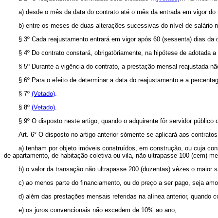
a) desde o mês da data do contrato até o mês da entrada em vigor do n
b) entre os meses de duas alterações sucessivas do nível de salário
§ 3º Cada reajustamento entrará em vigor após 60 (sessenta) dias da d
§ 4º Do contrato constará, obrigatòriamente, na hipótese de adotada a 
§ 5º Durante a vigência do contrato, a prestação mensal reajustada n
§ 6º Para o efeito de determinar a data do reajustamento e a percentag
§ 7º
(Vetado)
.
§ 8º
(Vetado)
.
§ 9º O disposto neste artigo, quando o adquirente fôr servidor públic
Art. 6° O disposto no artigo anterior sòmente se aplicará aos contr
a) tenham por objeto imóveis construídos, em construção, ou cuja con
de apartamento, de habitação coletiva ou vila, não ultrapasse 100 (cem) m
b) o valor da transação não ultrapasse 200 (duzentas) vêzes o maior s
c) ao menos parte do financiamento, ou do preço a ser pago, seja amo
d) além das prestações mensais referidas na alínea anterior, quando
e) os juros convencionais não excedem de 10% ao ano;