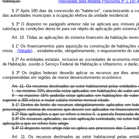
habitação.
(Revogado pela Medida Provisória nº 2.197-4
§ 2º Após 180 dias da concessão do "habite-se", caracterizando a co
das autoridades municipais a ocupação efetiva da unidade residencial.
§ 3º O disposto no parágrafo anterior não se aplicará aos imóveis j
satisfaça às condições desta lei para ser objeto de aplicação pelo sistema 
Art. 10. Tôdas as aplicações do sistema financeiro da habitação revest
§ 1° Os financiamentos para aquisição ou construção de habitações 
mista ...
(Vetado)
... estabelecerão, obrigatòriamente, o reajustamento do sa
§ 2º As entidades estatais, inclusive as sociedades de economia mist
de Habitação, ouvido o Serviço Federal de Habitação e Urbanismo, e darão,
§ 3º Os órgãos federais deverão aplicar os recursos por êles arre
compreendidas em regiões de menor desenvolvimento econômico.
Art. 11. Os recursos destinados ao setor habitacional pelas entidades
I - no mínimo 70% deverão estar aplicados em habitações de valor unit
II - no máximo 15% poderão estar aplicados em habitações de valor 
superior a 300 vêzes o maior salário-mínimo mensal citado.
§ 1° Dentro do limite de recursos obrigatòriamente aplicados em habi
percentagem mínima de recursos que devem ser aplicados no financiament
§ 2º Nas aplicações a que se refere o inciso II, a parcela financiada
§ 3º Os recursos aplicados, ou com aplicação contratada, no setor ha
aplicação a que se refere êste artigo.
§ 4º O disposto neste artigo não se aplica aos processos das Caixas 
Art. 11. Os recursos destinados ao setor habitacional pelas entid