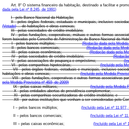
Art. 8° O sistema financeiro da habitação, destinado a facilitar e
dada pela Lei nº 8.245, de 1991)
I - pelo Banco Nacional da Habitação;
II - pelos órgãos federais, estaduais e municipais, inclusive socie
(Vetado)
... de habitações e obras conexas;
III - pelas sociedades de crédito imobiliário;
IV - pelas fundações, cooperativas, mútuas e outras formas associat
forem baixadas pelo Conselho de Administração do Banco Nacional da Habita
I - pelos bancos múltiplos;
(Redação dada pela Medida 
II - pelos bancos comerciais;
(Redação dada pela Medid
III - pelas caixas econômicas;
(Redação dada pela Med
IV - pelas sociedades de crédito imobiliário;
(Redação 
V - pelas associações de poupança e empréstimo;
(In
VI - pelas companhias hipotecárias;
(Incluído pela Me
VII - pelos órgãos federais, estaduais e municipais, inclusive soc
habitações e obras conexas;
(Incluído pela Medida Provisó
VIII - pelas fundações, cooperativas e outras formas associativ
pela Medida Provisória nº 459, de 2009)
IX - pelas caixas militares;
(Incluído pela Medida P
X - pelas entidades abertas de previdência comple
XI - pelas companhias securitizadoras de crédito imob
XII - por outras instituições que venham a ser consideradas
I – pelos bancos múltiplos;
(Incluído pela Lei nº 11.977,
II – pelos bancos comerciais;
(Incluído pela Lei nº 1
III – pelas caixas econômicas;
(Incluído pela Lei nº