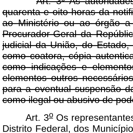
Art. 3º As autoridade
quarenta e oito horas da noti
ao Ministério ou ao órgão 
Procurador-Geral da Repúbli
judicial da União, do Estado
como coatora, cópia autentic
como indicações e elemento
elementos outros necessário
para a eventual suspensão d
como ilegal ou abusivo de pod
o
Art. 3
Os representantes
Distrito Federal, dos Municípi