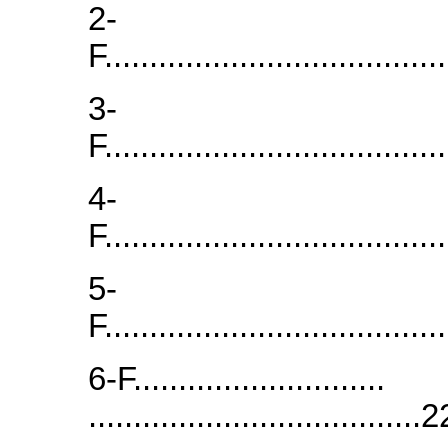
2-
F...................................
3-
F...................................
4-
F...................................
5-
F...................................
6-F..........
..................................