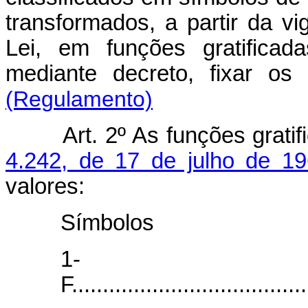
transformados, a partir da vi
Lei, em funções gratificad
mediante decreto, fix
(Regulamento)
Art. 2º As funções grati
4.242, de 17 de julho de 1
valores:
Símbo
1-
F...................................