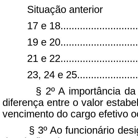
Situação ante
17 e 18.............................
19 e 20.............................
21 e 22.............................
23, 24 e 25........................
§ 2º A importância da 
diferença entre o valor estabe
vencimento do cargo efetivo o
§ 3º Ao funcionário des