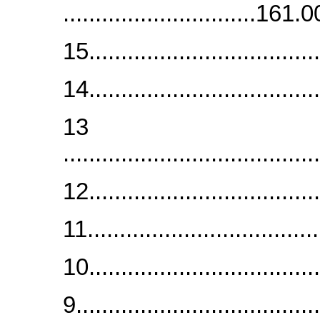
..............................161
15.................................
14.................................
13
....................................
12.................................
11.................................
10.................................
9...................................