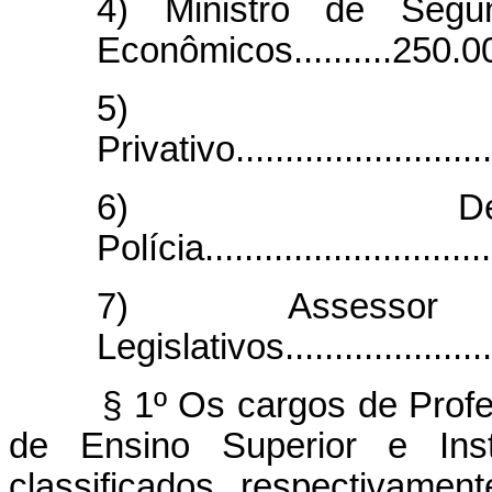
4) Ministro de Segu
Econômicos..........250.0
5) C
Privativo.........................
6) Del
Polícia...........................
7) Assessor
Legislativos...................
§ 1º Os cargos de Profe
de Ensino Superior e Inst
classificados, respectivamen