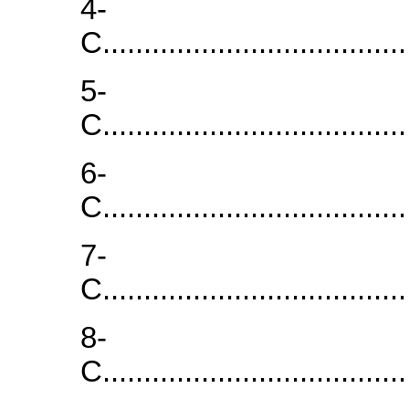
4-
C..................................
5-
C..................................
6-
C..................................
7-
C..................................
8-
C..................................