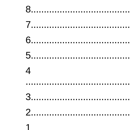
8...................................
7...................................
6...................................
5...................................
4
....................................
3...................................
2...................................
1