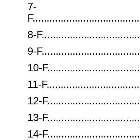
7-
F..................................
8-F................................
9-F................................
10-F...............................
11-F...............................
12-F...............................
13-F...............................
14-F...............................