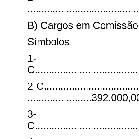
....................................
B) Cargos em Comissão
Símbo
1-
C..................................
2-C..................................
.......................392.000,0
3-
C..................................