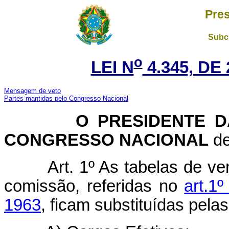
Pres
Subch
o
LEI N
4.345, DE
Mensagem de veto
Partes mantidas pelo Congresso Nacional
O PRESIDENTE DA 
CONGRESSO NACIONAL
de
Art. 1º As tabelas de v
comissão, referidas no
art.1
1963
, ficam substituídas pe