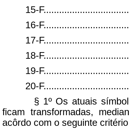
15-F...............................
16-F...............................
17-F...............................
18-F...............................
19-F...............................
20-F...............................
§ 1º Os atuais símbol
ficam transformadas, media
acôrdo com o seguinte critério