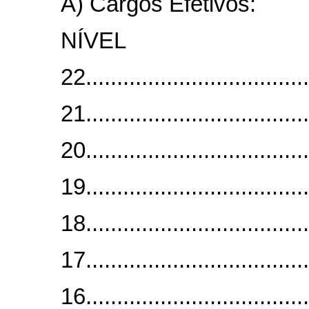
A) Cargos Efetivos:
NÍVE
22.................................
21.................................
20.................................
19.................................
18.................................
17.................................
16....................................