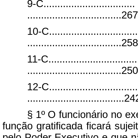
9-C.................................
.................................
10-C................................
.................................
11-C................................
.................................
12-C................................
.................................
§ 1º O funcionário no e
função gratificada ficará sujei
pelo Poder Executivo e que n