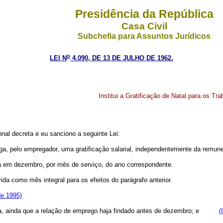
Presidência da República
Casa Civil
Subchefia para Assuntos Jurídicos
o
LEI N
4.090, DE 13 DE JULHO DE 1962.
Institui a Gratificação de Natal para os Tr
nal decreta e eu sanciono a seguinte Lei:
a, pelo empregador, uma gratificação salarial, independentemente da remuner
 em dezembro, por mês de serviço, do ano correspondente.
da como mês integral para os efeitos do parágrafo anterior.
de 1995)
 safra, ainda que a relação de emprego haja findado antes de dezembro; e
(