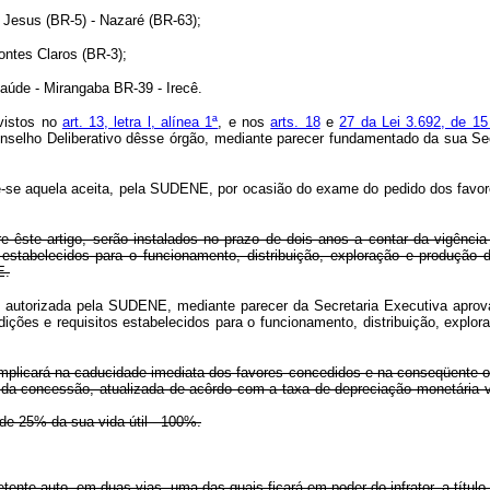
Jesus (BR-5) - Nazaré (BR-63);
ntes Claros (BR-3);
úde - Mirangaba BR-39 - Irecê.
vistos no
art. 13, letra l, alínea 1ª
, e nos
arts. 18
e
27 da Lei 3.692, de 1
elho Deliberativo dêsse órgão, mediante parecer fundamentado da sua Secr
-se aquela aceita, pela SUDENE, por ocasião do exame do pedido dos favores
êste artigo, serão instalados no prazo de dois anos a contar da vigência 
estabelecidos para o funcionamento, distribuição, exploração e produção 
E.
o, autorizada pela SUDENE, mediante parecer da Secretaria Executiva apro
ondições e requisitos estabelecidos para o funcionamento, distribuição, e
r, implicará na caducidade imediata dos favores concedidos e na conseqüente o
 da concessão, atualizada de acôrdo com a taxa de depreciação monetária v
 25% da sua vida útil - 100%.
e auto, em duas vias, uma das quais ficará em poder do infrator, a título 