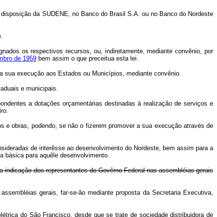
a disposição da SUDENE, no Banco do Brasil S.A. ou no Banco do Nordeste
.
gnados os respectivos recursos, ou, indiretamente, mediante convênio, por
embro de 1959
bem assim o que preceitua esta lei.
a sua execução aos Estados ou Municípios, mediante convênio.
aduais e municipais.
pondentes a dotações orçamentárias destinadas à realização de serviços e
ro.
s e obras, podendo, se não o fizerem promover a sua execução através de
nsideradas de interêsse ao desenvolvimento do Nordeste, bem assim para a
ia básica para aquêle desenvolvimento.
 a indicação dos representantes do Govêrno Federal nas assembléias-gerais
ssembléias gerais, far-se-ão mediante proposta da Secretaria Executiva,
étrica do São Francisco, desde que se trate de sociedade distribuidora de