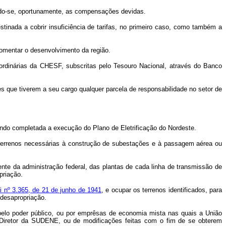
ndo-se, oportunamente, as compensações devidas.
ada a cobrir insuficiência de tarifas, no primeiro caso, como também a
omentar o desenvolvimento da região.
s ordinárias da CHESF, subscritas pelo Tesouro Nacional, através do Banco
que tiverem a seu cargo qualquer parcela de responsabilidade no setor de
ndo completada a execução do Plano de Eletrificação do Nordeste.
os terrenos necessárias à construção de subestações e à passagem aérea ou
te da administração federal, das plantas de cada linha de transmissão de
priação.
ei nº 3.365, de 21 de junho de 1941
, e ocupar os terrenos identificados, para
desapropriação.
 pelo poder público, ou por emprêsas de economia mista nas quais a União
o Diretor da SUDENE, ou de modificações feitas com o fim de se obterem