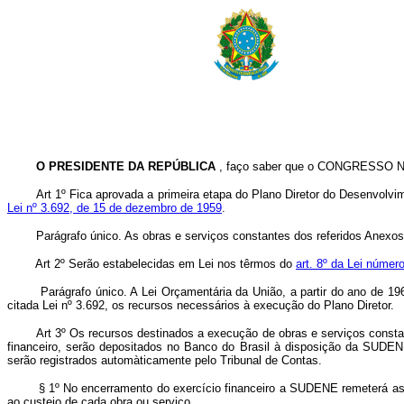
O PRESIDENTE DA REPÚBLICA
, faço saber que o CONGRESSO NA
Art 1º Fica aprovada a primeira etapa do Plano Diretor do Desenvolvi
Lei nº 3.692, de 15 de dezembro de 1959
.
Parágrafo único. As obras e serviços constantes dos referidos Anexos ter
Art 2º Serão estabelecidas em Lei nos têrmos do
art. 8º da Lei núme
Parágrafo único. A Lei Orçamentária da União, a partir do ano de 1962 
citada Lei nº 3.692, os recursos necessários à execução do Plano Diretor.
Art 3º Os recursos destinados a execução de obras e serviços consta
financeiro, serão depositados no Banco do Brasil à disposição da SUDEN
serão registrados automàticamente pelo Tribunal de Contas.
§ 1º No encerramento do exercício financeiro a SUDENE remeterá as dua
ao custeio de cada obra ou serviço.