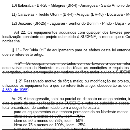
10) ltaberaba - BR-28 - MiIagres (BR-4) - Amargosa - Santo Antônio de 
11) Caravelas - Teófilo Otoni - (BR-4) - Araçuaí (BR-48) - Bocaiúva - Mo
12) Juazeiro (BR-25) - Jaguarari - Senhor do Bonfim - Pindo - Baçu - Sa
Art 22. Os equipamentos adquiridos com qualquer dos favores pre
localização constante do projeto submetido à SUDENE, a menos que o Cons
nordestina.
§ 1º - Por "vida útil" do equipamento para os efeitos desta lei entende
que se refere êste artigo.
§ 2º - Os equipamentos importados com os favores a que se refere 
desenvolvimento do Nordeste, mantidas tôdas as condições e requisitos 
outorgadas, salvo prorrogação por motivos de fôrça maior ouvida a SUDEN
§ 2º Ressalvado motivo de fôrça maior, ou modificação no projet
utilizados os equipamentos a que se refere êste artigo, obedecerão às c
4.869, de 1965)
Art 23. A transgressão, total ou parcial do disposto no artigo anterio
dias a partir da sua notificação pela SUDENE o valor do subsídio à época
total encontrado, de conformidade com a seguinte escala:
- para os equipamentos que tenham permanecido no Nordeste menos de
- idem de 25 a menos de 50%, idem - 75%.
- idem de 50 a menos de 75%, idem - 50%.
- idem de 75 a menos de 100%, idem - 25%.
§ 1º Verificada a infração, deverá o fiscal da SUDENE lavrar o competent