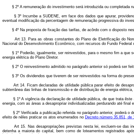
§ 2º A remuneração do investimento será introduzida ou completada nas 
§ 3º Incumbe a SUDENE, em face dos dados que apurar, providenciar sôb
eventual modificação da percentagem de remuneração progressiva do inve
§ 4º Na proposta de fixação das tarifas, de acôrdo com o disposto nest
Art 13. Para as obras constantes do Plano de Eletrificação do Nor
Nacional do Desenvolvimento Econômico, com recursos do Fundo Federal d
§ 1º Poderão, igualmente, ser reinvestidos, para o mesmo fim a que se r
energia elétrica do Plano Diretor.
§ 2º O reinvestimento admitido no parágrafo anterior só poderá ser fe
§ 3º Os dividendos que tiverem de ser reinvestidos na forma do presente 
Art 14. Ficam declaradas de utilidade pública parar efeito de desa
subterrânea das linhas de transmissão e de distribuição de energia elétrica
§ 1º A vigência da declaração de utilidade pública, de que trata êste a
energia, com as áreas a desapropriar individualizadas perdurando até final e
§ 2º Verificada a publicação referida no parágrafo anterior, poderá o de
efeito de nêles praticar os atos enumerados no
Decreto número 35.851, de 
Art 15. Nas desapropriações previstas nesta lei, excluem-se das i
detenha a maioria do capital, bem como de loteamentos registrados apó