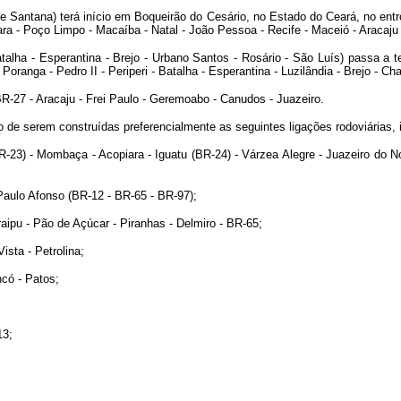
 Santana) terá início em Boqueirão do Cesário, no Estado do Ceará, no en
ara - Poço Limpo - Macaíba - Natal - João Pessoa - Recife - Maceió - Aracaju
lha - Esperantina - Brejo - Urbano Santos - Rosário - São Luís) passa a 
oranga - Pedro II - Periperi - Batalha - Esperantina - Luzilândia - Brejo - Cha
27 - Aracaju - Frei Paulo - Geremoabo - Canudos - Juazeiro.
 de serem construídas preferencialmente as seguintes ligações rodoviárias,
- Mombaça - Acopiara - Iguatu (BR-24) - Várzea Alegre - Juazeiro do Norte 
aulo Afonso (BR-12 - BR-65 - BR-97);
pu - Pão de Açúcar - Piranhas - Delmiro - BR-65;
sta - Petrolina;
có - Patos;
13;