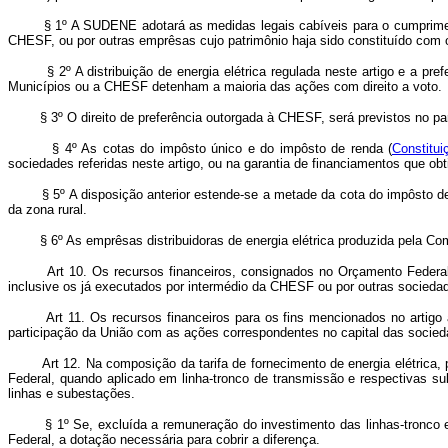
§ 1º A SUDENE adotará as medidas legais cabíveis para o cumprimento das
CHESF, ou por outras emprêsas cujo patrimônio haja sido constituído com o
§ 2º A distribuição de energia elétrica regulada neste artigo e a prefe
Municípios ou a CHESF detenham a maioria das ações com direito a voto.
§ 3º O direito de preferência outorgada à CHESF, será previstos no parág
§ 4º As cotas do impôsto único e do impôsto de renda (
Constitui
sociedades referidas neste artigo, ou na garantia de financiamentos que ob
§ 5º A disposição anterior estende-se a metade da cota do impôsto de r
da zona rural.
§ 6º As emprêsas distribuidoras de energia elétrica produzida pela Compa
Art 10. Os recursos financeiros, consignados no Orçamento Federal
inclusive os já executados por intermédio da CHESF ou por outras sociedad
Art 11. Os recursos financeiros para os fins mencionados no artigo a
participação da União com as ações correspondentes no capital das socieda
Art 12. Na composição da tarifa de fornecimento de energia elétrica
Federal, quando aplicado em linha-tronco de transmissão e respectivas s
linhas e subestações.
§ 1º Se, excluída a remuneração do investimento das linhas-tronco e r
Federal, a dotação necessária para cobrir a diferença.