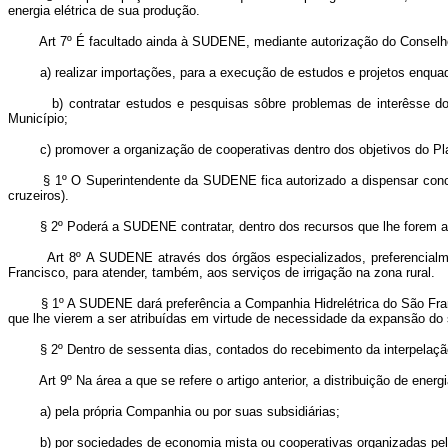
energia elétrica de sua produção.
Art 7º É facultado ainda à SUDENE, mediante autorização do Conselho
a) realizar importações, para a execução de estudos e projetos enquadr
b) contratar estudos e pesquisas sôbre problemas de interêsse do de
Município;
c) promover a organização de cooperativas dentro dos objetivos do Pla
§ 1º O Superintendente da SUDENE fica autorizado a dispensar conco
cruzeiros).
§ 2º Poderá a SUDENE contratar, dentro dos recursos que lhe forem atribuí
Art 8º A SUDENE através dos órgãos especializados, preferencialme
Francisco, para atender, também, aos serviços de irrigação na zona rural.
§ 1º A SUDENE dará preferência a Companhia Hidrelétrica do São Francisc
que lhe vierem a ser atribuídas em virtude de necessidade da expansão do se
§ 2º Dentro de sessenta dias, contados do recebimento da interpelação 
Art 9º Na área a que se refere o artigo anterior, a distribuição de ene
a) pela própria Companhia ou por suas subsidiárias;
b) por sociedades de economia mista ou cooperativas organizadas pelo