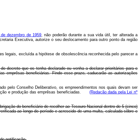
5 de dezembro de 1959
, não poderão durante a sua vida útil, ter alterada a
etaria Executiva, autorize o seu deslocamento para outro ponto da região
 legais, excluída a hipótese de obsolescência reconhecida pelo parecer a
do decreto que os tenha declarado ou venha a declarar prioritários para o
das emprêsas beneficiárias. Findo esse prazo, caducarão as autorizações
vado pelo Conselho Deliberativo, os empreendimentos nos quais devam ser
xploração e produção das emprêsas beneficiadas.
(Redação dada pela Lei nº
brigação do beneficiário de recolher ao Tesouro Nacional dentro de 5 (cinco)
erificada ao longo do período e acrescido de uma multa, calculada sôbre o
de notificação.