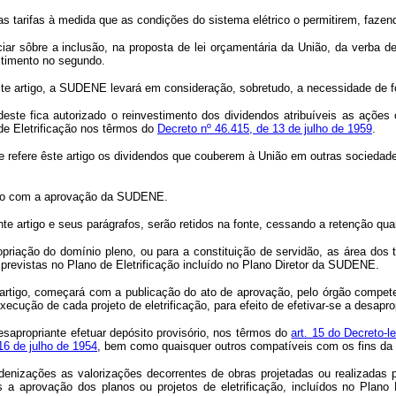
tarifas à medida que as condições do sistema elétrico o permitirem, faze
re a inclusão, na proposta de lei orçamentária da União, da verba destin
stimento no segundo.
e artigo, a SUDENE levará em consideração, sobretudo, a necessidade de f
deste fica autorizado o reinvestimento dos dividendos atribuíveis as açõe
e Eletrificação nos têrmos do
Decreto nº 46.415, de 13 de julho de 1959
.
efere êste artigo os dividendos que couberem à União em outras sociedades 
ito com a aprovação da SUDENE.
artigo e seus parágrafos, serão retidos na fonte, cessando a retenção qua
propriação do domínio pleno, ou para a constituição de servidão, as área d
, previstas no Plano de Eletrificação incluído no Plano Diretor da SUDENE.
rtigo, começará com a publicação do ato de aprovação, pelo órgão competen
xecução de cada projeto de eletrificação, para efeito de efetivar-se a desapro
sapropriante efetuar depósito provisório, nos têrmos do
art. 15 do Decreto-l
16 de julho de 1954
, bem como quaisquer outros compatíveis com os fins da 
ndenizações as valorizações decorrentes de obras projetadas ou realizadas
s a aprovação dos planos ou projetos de eletrificação, incluídos no Plan