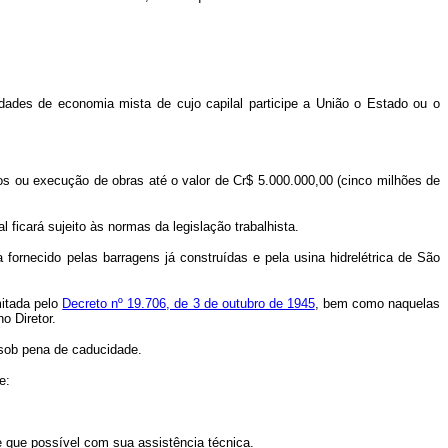
es de economia mista de cujo capilal participe a União o Estado ou o
os ou execução de obras até o valor de Cr$ 5.000.000,00 (cinco milhões de
icará sujeito às normas da legislação trabalhista.
fornecido pelas barragens já construídas e pela usina hidrelétrica de São
mitada pelo
Decreto nº 19.706, de 3 de outubro de 1945
, bem como naquelas
o Diretor.
sob pena de caducidade.
e:
ue possível com sua assistência técnica.