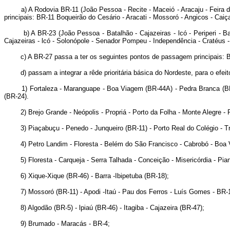
a) A Rodovia BR-11 (João Pessoa - Recite - Maceió - Aracaju - Feira de
principais: BR-11 Boqueirão do Cesário - Aracati - Mossoró - Angicos - Caiç
b) A BR-23 (João Pessoa - Batalhão - Cajazeiras - lcó - Periperi - Bata
Cajazeiras - lcó - Solonópole - Senador Pompeu - Independência - Cratéus - P
c) A BR-27 passa a ter os seguintes pontos de passagem principais: BR-
d) passam a integrar a rêde prioritária básica do Nordeste, para o efeito
1) Fortaleza - Maranguape - Boa Viagem (BR-44A) - Pedra Branca (BR-23) 
(BR-24).
2) Brejo Grande - Neópolis - Propriá - Porto da Folha - Monte Alegre - P
3) Piaçabuçu - Penedo - Junqueiro (BR-11) - Porto Real do Colégio - Trai
4) Petro Landim - Floresta - Belém do São Francisco - Cabrobó - Boa Vi
5) Floresta - Carqueja - Serra Talhada - Conceição - Misericórdia - Pian
6) Xique-Xique (BR-46) - Barra -Ibipetuba (BR-18);
7) Mossoró (BR-11) - Apodi -Itaú - Pau dos Ferros - Luís Gomes - BR-
8) Algodão (BR-5) - lpiaú (BR-46) - Itagiba - Cajazeira (BR-47);
9) Brumado - Maracás - BR-4;