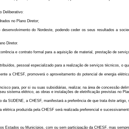
 Deliberativo:
ados no Plano Diretor;
senvolvimento do Nordeste, podendo ceder os seus resultados a sociedad
no Diretor.
rrência e contrato formal para a aquisição de material, prestação de serviç
dos, pessoal especializado para a realização de serviços técnicos, o qual f
nte a CHESF, promoverá o aproveitamento do potencial de energia elétrica 
o para, por si ou suas subsidiárias, realizar, na área de concessão deli
u sistema elétrico, as obras e instalações de eletrificação previstas no Plan
da SUDENE, a CHESF, manifestará a preferência de que trata êste artigo, 
rgia elétrica produzida pela CHESF será realizada preferencial e sucessivament
s Estados ou Municípios, com ou sem participação da CHESF, mas sempre q