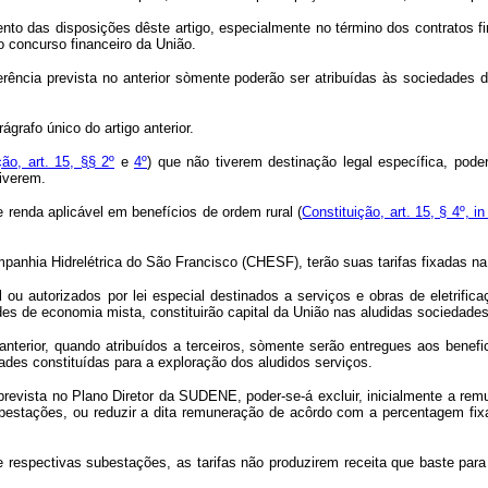
 disposições dêste artigo, especialmente no término dos contratos firmad
 concurso financeiro da União.
rência prevista no anterior sòmente poderão ser atribuídas às sociedades 
rafo único do artigo anterior.
ção, art. 15, §§ 2º
e
4º
) que não tiverem destinação legal específica, po
tiverem.
enda aplicável em benefícios de ordem rural (
Constituição, art. 15, § 4º, in
nhia Hidrelétrica do São Francisco (CHESF), terão suas tarifas fixadas na 
 ou autorizados por lei especial destinados a serviços e obras de eletrif
es de economia mista, constituirão capital da União nas aludidas sociedades
nterior, quando atribuídos a terceiros, sòmente serão entregues aos benefic
des constituídas para a exploração dos aludidos serviços.
, prevista no Plano Diretor da SUDENE, poder-se-á excluir, inicialmente a r
ubestações, ou reduzir a dita remuneração de acôrdo com a percentagem fix
espectivas subestações, as tarifas não produzirem receita que baste para