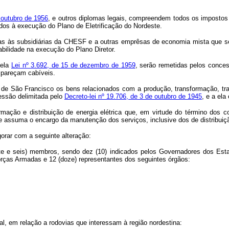
 outubro de 1956
, e outros diplomas legais, compreendem todos os impostos
dos à execução do Plano de Eletrificação do Nordeste.
s às subsidiárias da CHESF e a outras emprêsas de economia mista que se
abilidade na execução do Plano Diretor.
pela
Lei nº 3.692, de 15 de dezembro de 1959
, serão remetidas pelos conce
 pareçam cabíveis.
 de São Francisco os bens relacionados com a produção, transformação, tran
essão delimitada pelo
Decreto-lei nº 19.706, de 3 de outubro de 1945
, e a el
mação e distribuição de energia elétrica que, em virtude do término dos 
 assuma o encargo da manutenção dos serviços, inclusive dos de distribuiçã
gorar com a seguinte alteração:
inte e seis) membros, sendo dez (10) indicados pelos Governadores dos Est
rças Armadas e 12 (doze) representantes dos seguintes órgãos:
al, em relação a rodovias que interessam à região nordestina: