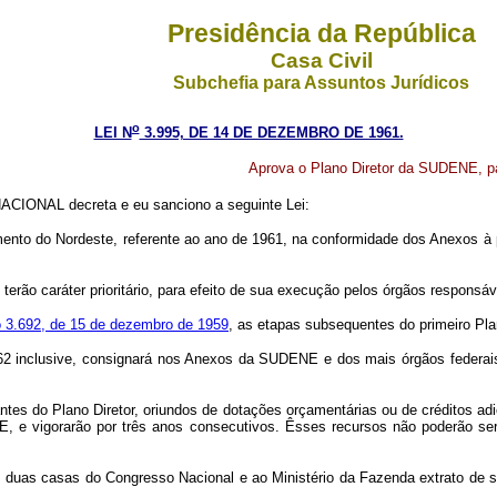
Presidência da República
Casa Civil
Subchefia para Assuntos Jurídicos
o
LEI N
3.995, DE 14 DE DEZEMBRO DE 1961.
Aprova o Plano Diretor da SUDENE, pa
CIONAL decreta e eu sanciono a seguinte Lei:
mento do Nordeste, referente ao ano de 1961, na conformidade dos Anexos à p
ão caráter prioritário, para efeito de sua execução pelos órgãos responsáv
ro 3.692, de 15 de dezembro de 1959
, as etapas subsequentes do primeiro Pla
inclusive, consignará nos Anexos da SUDENE e dos mais órgãos federais r
ntes do Plano Diretor, oriundos de dotações orçamentárias ou de créditos ad
E, e vigorarão por três anos consecutivos. Êsses recursos não poderão se
s casas do Congresso Nacional e ao Ministério da Fazenda extrato de sua