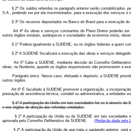
§ 2º Os saldos referidos no parágrafo anterior serão contabilizados, p
S.A., podendo ser por ela movimentados, para a execução dos serviços e o
§ 3º Os recursos depositados no Banco do Brasil para a execução do Pl
Art 4º As obras e serviços constantes do Plano Diretor poderão ser
outros órgãos estatais, autárquicos e sociedades de economia mista, obse
§ 1º Poderá igualmente a SUDENE, ou os órgãos federais a quem competir
§ 2º A SUDENE fiscalizará a execução das obras e serviços delegados e p
Art 5º Cabe a SUDENE, mediante decisão do Conselho Deliberativo, 
obras, no Nordeste, quando os órgãos responsáveis não promoverem a exec
Parágrafo único. Nesse caso, efetuado o depósito, a SUDENE providencia
outros órgãos.
Art 6º É facultado à SUDENE promover a organização, a incorporação
prestação de assistência técnica, contábil ou administrativa, a entidades
§ 1º A participação da União em tais sociedades far-se-á através da
e nos órgãos de direção das referidas entidades.
§ 1º A participação da União ou da SUDENE em tais sociedades e a
aprovada pelo Conselho Deliberativo da SUDENE.
(Redação dada pela L
§ 2º A participação da União de que trata o parágrafo anterior, será efe