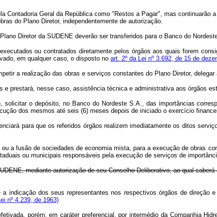
ela Contadoria Geral da República como "Restos a Pagar", mas continuarão 
bras do Plano Diretor, independentemente de autorização.
ano Diretor da SUDENE deverão ser transferidos para o Banco do Nordeste
 executados ou contratados diretamente pelos órgãos aos quais forem consi
rvado, em qualquer caso, o disposto no
art. 2º da Lei nº 3.692, de 15 de dez
 a realização das obras e serviços constantes do Plano Diretor, delegar 
restará, nesse caso, assistência técnica e administrativa aos órgãos est
solicitar o depósito, no Banco do Nordeste S.A., das importâncias corres
ução dos mesmos até seis (6) meses depois de iniciado o exercício financei
rá para que os referidos órgãos realizem imediatamente os ditos serviço
 ou a fusão de sociedades de economia mista, para a execução de obras co
 estaduais ou municipais responsáveis pela execução de serviços de importânc
 SUDENE, mediante autorização de seu Conselho Deliberativo, ao qual caberá
 indicação dos seus representantes nos respectivos órgãos de direção e a
ei nº 4.239, de 1963)
tivada, porém, em caráter preferencial, por intermédio da Companhia Hidrel