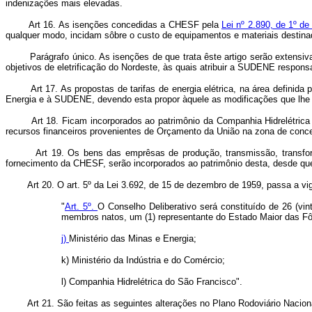
indenizações mais elevadas.
Art 16. As isenções concedidas a CHESF pela
Lei nº 2.890, de 1º de
qualquer modo, incidam sôbre o custo de equipamentos e materiais destina
Parágrafo único. As isenções de que trata êste artigo serão extensiva
objetivos de eletrificação do Nordeste, às quais atribuir a SUDENE respons
Art 17. As propostas de tarifas de energia elétrica, na área definida 
Energia e à SUDENE, devendo esta propor àquele as modificações que lhe
Art 18. Ficam incorporados ao patrimônio da Companhia Hidrelétrica
recursos financeiros provenientes de Orçamento da União na zona de conc
Art 19. Os bens das emprêsas de produção, transmissão, transfor
fornecimento da CHESF, serão incorporados ao patrimônio desta, desde que
Art 20. O art. 5º da Lei 3.692, de 15 de dezembro de 1959, passa a vi
"
Art. 5º.
O Conselho Deliberativo será constituído de 26 (v
membros natos, um (1) representante do Estado Maior das Fô
j)
Ministério das Minas e Energia;
k) Ministério da Indústria e do Comércio;
l) Companhia Hidrelétrica do São Francisco".
Art 21. São feitas as seguintes alterações no Plano Rodoviário Nacion