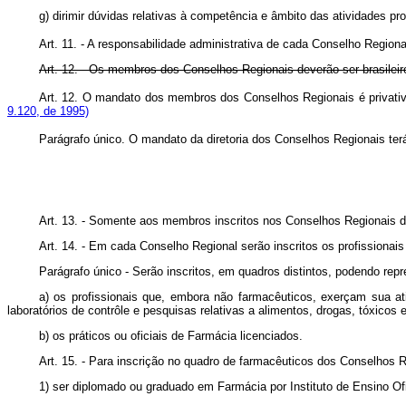
g) dirimir dúvidas relativas à competência e âmbito das atividades p
Art. 11. - A responsabilidade administrativa de cada Conselho Region
Art. 12. - Os membros dos Conselhos Regionais deverão ser brasileir
Art. 12. O mandato dos membros dos Conselhos Regionais é privati
9.120, de 1995)
Parágrafo único. O mandato da diretoria dos Conselhos Regionais t
Art. 13. - Somente aos membros inscritos nos Conselhos Regionais de
Art. 14. - Em cada Conselho Regional serão inscritos os profissionai
Parágrafo único - Serão inscritos, em quadros distintos, podendo re
a) os profissionais que, embora não farmacêuticos, exerçam sua ativ
laboratórios de contrôle e pesquisas relativas a alimentos, drogas, tóxico
b) os práticos ou oficiais de Farmácia licenciados.
Art. 15. - Para inscrição no quadro de farmacêuticos dos Conselhos Re
1) ser diplomado ou graduado em Farmácia por Instituto de Ensino Ofi