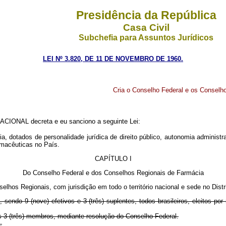
Presidência da República
Casa Civil
Subchefia para Assuntos Jurídicos
LEI Nº 3.820, DE 11 DE NOVEMBRO DE 1960.
Cria o Conselho Federal e os Conselho
IONAL decreta e eu sanciono a seguinte Lei:
 dotados de personalidade jurídica de direito público, autonomia administrat
armacêuticas no País.
CAPÍTULO I
Do Conselho Federal e dos Conselhos Regionais de Farmácia
lhos Regionais, com jurisdição em todo o território nacional e sede no Distri
sendo 9 (nove) efetivos e 3 (três) suplentes, todos brasileiros, eleitos po
s 3 (três) membros, mediante resolução do Conselho Federal.
.