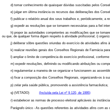
d) tomar conhecimento de quaisquer dúvidas suscitadas pelos Conselh
e) julgar em última instância os recursos das deliberações dos Conse
f) publicar o relatório anual dos seus trabalhos e, periòdicamente, a r
g) expedir as resoluções que se tornarem necessárias para a fiel inte
h) propor às autoridades competentes as modificações que se tornare
ou que, de qualquer forma digam respeito à atividade profissional; i) organ
j) deliberar sôbre questões oriundas do exercício de atividades afins 
k) realizar reuniões gerais dos Conselhos Regionais de Farmácia para
l) ampliar o limite de competência do exercício profissional, conforme
m) expedir resoluções, definindo ou modificando atribuições ou comp
n) regulamentar a maneira de se organizar e funcionarem as assembléi
o) fixar a composição dos Conselhos Regionais, organizando-os à su
p) zelar pela saúde pública, promovendo a assistência farmac
q) (VETADO)
(Incluída pela Lei nº 9.120, de 1995)
r) estabelecer as normas de processo eleitoral aplicáveis às inst
Parágrafo único - As questões referentes às atividades afins com as