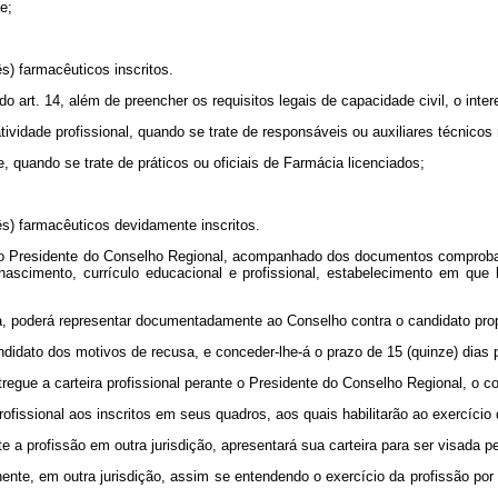
e;
s) farmacêuticos inscritos.
do art. 14, além de preencher os requisitos legais de capacidade civil, o inte
tividade profissional, quando se trate de responsáveis ou auxiliares técnicos
e, quando se trate de práticos ou oficiais de Farmácia licenciados;
ês) farmacêuticos devidamente inscritos.
ido ao Presidente do Conselho Regional, acompanhado dos documentos comproba
nascimento, currículo educacional e profissional, estabelecimento em que h
a, poderá representar documentadamente ao Conselho contra o candidato pro
andidato dos motivos de recusa, e conceder-lhe-á o prazo de 15 (quinze) di
 entregue a carteira profissional perante o Presidente do Conselho Regional, 
rofissional aos inscritos em seus quadros, aos quais habilitarão ao exercício
 a profissão em outra jurisdição, apresentará sua carteira para ser visada p
ente, em outra jurisdição, assim se entendendo o exercício da profissão por 