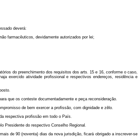
ressado deverá:
 não farmacêuticos, devidamente autorizados por lei;
tórios do preenchimento dos requisitos dos arts. 15 e 16, conforme o caso,
aja exercido atividade profissional e respectivos endereços, residência e
posto.
as para que os conteste documentadamente e peça reconsideração.
o compromisso de bem exercer a profissão, com dignidade e zêlo.
 da respectiva profissão em todo o País.
elo Presidente do respectivo Conselho Regional.
mais de 90 (noventa) dias da nova jurisdição, ficará obrigado a inscrever-se