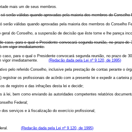
 metade mais um de seus membros.
 6º só serão válidas quando aprovadas pela maioria dos membros do Conselho 
. 6º só serão válidas quando aprovadas pela maioria dos membros do Conse
o geral do Conselho, a suspensão de decisão que êste tome e lhe pareça inc
do caso, para o qual o Presidente convocará segunda reunião, no prazo de 
á em vigor imediatamente.
o caso, para o qual o Presidente convocará segunda reunião, no prazo de 3
m vigor imediatamente.
(Redação dada pela Lei nº 9.120, de 1995)
tivo pelo referido Conselho, inclusive pela prestação de contas perante o ór
registrar os profissionais de acôrdo com a presente lei e expedir a carteira p
 de registro e das infrações desta lei e decidir;
ções à lei, bem como enviando às autoridades competentes relatórios documen
onselho Federal;
dos serviços e à fiscalização do exercício profissional;
lho Federal.
(Redação dada pela Lei nº 9.120, de 1995)