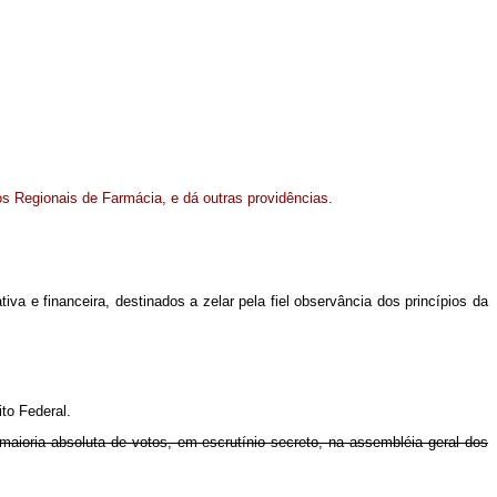
s Regionais de Farmácia, e dá outras providências.
iva e financeira, destinados a zelar pela fiel observância dos princípios da
to Federal.
r maioria absoluta de votos, em escrutínio secreto, na assembléia geral dos