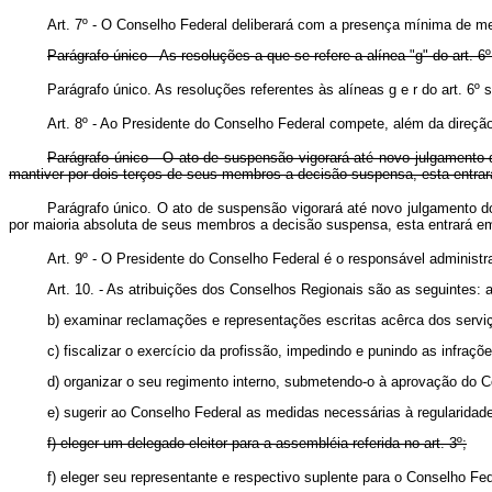
Art. 7º - O Conselho Federal deliberará com a presença mínima de
Parágrafo único - As resoluções a que se refere a alínea "g" do art.
Parágrafo único. As resoluções referentes às alíneas g e r do art
Art. 8º - Ao Presidente do Conselho Federal compete, além da direçã
Parágrafo único - O ato de suspensão vigorará até novo julgamento 
mantiver por dois terços de seus membros a decisão suspensa, esta entrar
Parágrafo único. O ato de suspensão vigorará até novo julgamento d
por maioria absoluta de seus membros a decisão suspensa, esta entrará e
Art. 9º - O Presidente do Conselho Federal é o responsável administra
Art. 10. - As atribuições dos Conselhos Regionais são as seguintes: a) 
b) examinar reclamações e representações escritas acêrca dos serviços
c) fiscalizar o exercício da profissão, impedindo e punindo as infra
d) organizar o seu regimento interno, submetendo-o à aprovação do C
e) sugerir ao Conselho Federal as medidas necessárias à regularidade 
f) eleger um delegado-eleitor para a assembléia referida no art. 3º;
f) eleger seu representante e respectivo suplente para o Conse