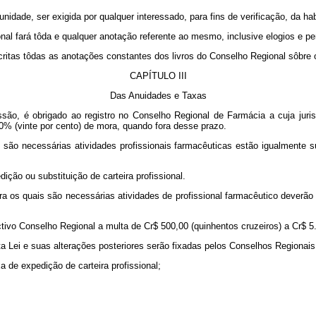
unidade, ser exigida por qualquer interessado, para fins de verificação, da hab
onal fará tôda e qualquer anotação referente ao mesmo, inclusive elogios e pe
critas tôdas as anotações constantes dos livros do Conselho Regional sôbre o
CAPÍTULO III
Das Anuidades e Taxas
fissão, é obrigado ao registro no Conselho Regional de Farmácia a cuja jur
0% (vinte por cento) de mora, quando fora desse prazo.
s são necessárias atividades profissionais farmacêuticas estão igualment
ição ou substituição de carteira profissional.
a os quais são necessárias atividades de profissional farmacêutico deverão
pectivo Conselho Regional a multa de Cr$ 500,00 (quinhentos cruzeiros) a Cr
ta Lei e suas alterações posteriores serão fixadas pelos Conselhos Regionais, 
a de expedição de carteira profissional;