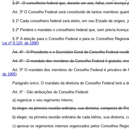
§ 3º - O conselheiro federal que, durante um ano, faltar, sem licença
Art. 3º O Conselho Federal será constituído de tantos membros 
§ 1º Cada conselheiro federal será eleito, em seu Estado de ori
§ 2º Perderá o mandato o conselheiro federal que, sem prévia licen
§ 3º A eleição para o Conselho Federal e para os Conselhos Regiona
Lei nº 9.120, de 1995)
Art. 4º - O Presidente e o Secretário-Geral do Conselho Federal resi
Art. 5º - O mandato dos membros do Conselho Federal é gratuito, mera
Art. 5º O mandato dos membros do Conselho Federal é privativo de
de 1995)
Parágrafo único. O mandato da diretoria do Conselho Federal terá 
Art. 6º - São atribuições do Conselho Federal:
a) organizar o seu regimento interno;
b) eleger, na primeira reunião ordinária, sua diretoria, composta de Pr
b) eleger, na primeira reunião ordinária de cada biênio, sua direto
c) aprovar os regimentos internos organizados pelos Conselhos Regio