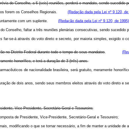
 prévia do Conselho, a 6 (seis) reuniões, perderá o mandato, sendo sucedido 
quantos forem os Conselhos Regionais.
(Redação dada pela Lei nº 9.120, de
gem, juntamente com um suplente.
(Redação dada pela Lei nº 9.120, de 1995)
ça do Conselho, faltar a três reuniões plenárias consecutivas, sendo suced
is far-se-á através do voto direto e secreto, por maioria simples, exigid
dirão no Distrito Federal durante todo o tempo de seus mandatos
.
(Rev
mente honorífico, e terá a duração de 3 (três) anos.
 farmacêuticos de nacionalidade brasileira, será gratuito, meramente hon
a duração de dois anos, sendo seus membros eleitos através do voto diret
esidente, Vice-Presidente, Secretário-Geral e Tesoureiro;
ria, composta de Presidente, Vice-Presidente, Secretário-Geral e Tesoureir
nais, modificando o que se tornar necessário, a fim de manter a unidade de 