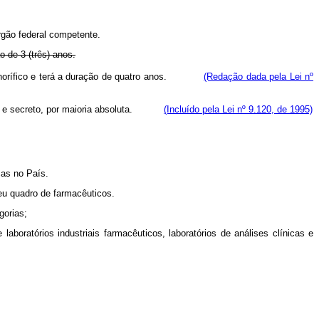
rgão federal competente.
 de 3 (três) anos.
te honorífico e terá a duração de quatro anos.
(Redação dada pela Lei nº
ireto e secreto, por maioria absoluta.
(Incluído pela Lei nº 9.120, de 1995)
cas no País.
seu quadro de farmacêuticos.
gorias;
aboratórios industriais farmacêuticos, laboratórios de análises clínicas e