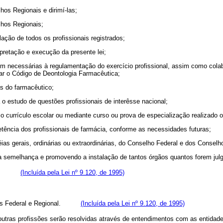
os Regionais e dirimí-las;
lhos Regionais;
elação de todos os profissionais registrados;
rpretação e execução da presente lei;
m necessárias à regulamentação do exercício profissional, assim como colabo
izar o Código de Deontologia Farmacêutica;
às do farmacêutico;
 o estudo de questões profissionais de interêsse nacional;
 o currículo escolar ou mediante curso ou prova de especialização realizado ou
etência dos profissionais de farmácia, conforme as necessidades futuras;
as gerais, ordinárias ou extraordinárias, do Conselho Federal e dos Conselh
a semelhança e promovendo a instalação de tantos órgãos quantos forem jul
êutica;
(Incluída pela Lei nº 9.120, de 1995)
âncias Federal e Regional.
(Incluída pela Lei nº 9.120, de 1995)
 outras profissões serão resolvidas através de entendimentos com as entidad