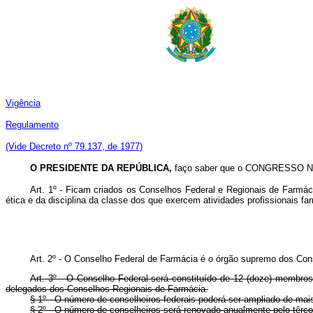
Vigência
Regulamento
(Vide Decreto nº 79.137, de 1977)
O PRESIDENTE DA REPÚBLICA,
faço saber que o CONGRESSO NAC
Art. 1º - Ficam criados os Conselhos Federal e Regionais de Farmácia,
ética e da disciplina da classe dos que exercem atividades profissionais f
Art. 2º - O Conselho Federal de Farmácia é o órgão supremo dos Conse
Art. 3º - O Conselho Federal será constituído de 12 (doze) membros, 
delegados dos Conselhos Regionais de Farmácia.
§ 1º - O número de conselheiros federais poderá ser ampliado de mai
§ 2º - O número de conselheiros será renovado anualmente pelo têrço