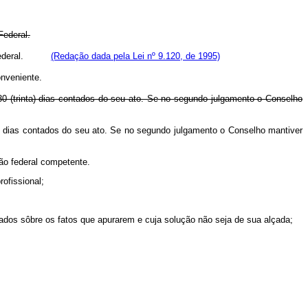
Federal.
lho Federal.
(Redação dada pela Lei nº 9.120, de 1995)
onveniente.
30 (trinta) dias contados do seu ato. Se no segundo julgamento o Conselho
0 dias contados do seu ato. Se no segundo julgamento o Conselho mantiver
gão federal competente.
rofissional;
tados sôbre os fatos que apurarem e cuja solução não seja de sua alçada;