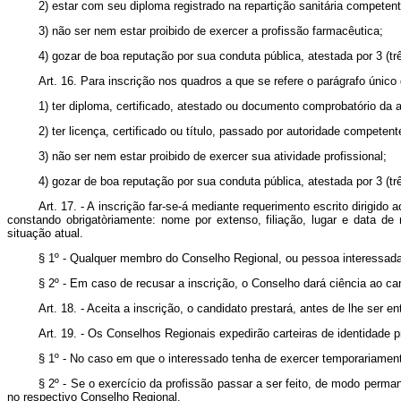
2) estar com seu diploma registrado na repartição sanitária competent
3) não ser nem estar proibido de exercer a profissão farmacêutica;
4) gozar de boa reputação por sua conduta pública, atestada por 3 (trê
Art. 16. Para inscrição nos quadros a que se refere o parágrafo único 
1) ter diploma, certificado, atestado ou documento comprobatório da a
2) ter licença, certificado ou título, passado por autoridade competent
3) não ser nem estar proibido de exercer sua atividade profissional;
4) gozar de boa reputação por sua conduta pública, atestada por 3 (tr
Art. 17. - A inscrição far-se-á mediante requerimento escrito dirig
constando obrigatòriamente: nome por extenso, filiação, lugar e data de 
situação atual.
§ 1º - Qualquer membro do Conselho Regional, ou pessoa interessad
§ 2º - Em caso de recusar a inscrição, o Conselho dará ciência ao c
Art. 18. - Aceita a inscrição, o candidato prestará, antes de lhe ser
Art. 19. - Os Conselhos Regionais expedirão carteiras de identidade p
§ 1º - No caso em que o interessado tenha de exercer temporariamente
§ 2º - Se o exercício da profissão passar a ser feito, de modo perman
no respectivo Conselho Regional.