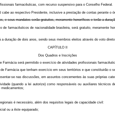
rofissionais farmacêuticas, com recurso suspensivo para o Conselho Federal.
al cabe ao respectivo Presidente, inclusive a prestação de contas perante o ó
os, e seus mandatos serão gratuitos, meramente honoríficos e terão a duração
vo de farmacêuticos de nacionalidade brasileira, será gratuito, meramen
erá a duração de dois anos, sendo seus membros eleitos através do voto d
CAPÍTULO II
Dos Quadros e Inscrições
 Farmácia será permitido o exercício de atividades profissionais farmacêuti
s de Farmácia que tenham exercício em seus territórios e que constituirão o 
presentar-se nas discussões, em assuntos concernentes às suas próprias cate
idade (quando a lei autorize) como responsáveis ou auxiliares técnicos de l
s e medicamentos;
gionais é necessário, além dos requisitos legais de capacidade civil:
cial ou a êste equiparado;