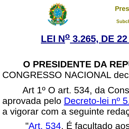
Pres
Subch
o
LEI N
3.265, DE 2
O PRESIDENTE DA REP
CONGRESSO NACIONAL decreta
Art 1º O art. 534, da Con
aprovada pelo
Decreto-lei nº 
a vigorar com a seguinte reda
"
Art. 534
. É facultado ao