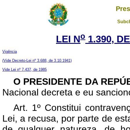
Pres
Subch
o
LEI N
1.390, D
Vigência
(Vide Decreto-Lei nº 3.688, de 3.10.1941)
Vide Lei nº 7.437, de 1985
O PRESIDENTE DA REPÚ
Nacional decreta e eu sanciono
Art. 1º Constitui contrave
Lei, a recusa, por parte de es
de qualquer natureza, de ho