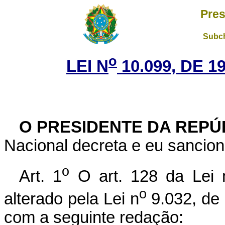
Pres
Subch
o
LEI N
10.099, DE 
O PRESIDENTE DA REPÚ
Nacional decreta e eu sancion
o
Art. 1
O art. 128 da Lei 
o
alterado pela Lei n
9.032, de 
com a seguinte redação: