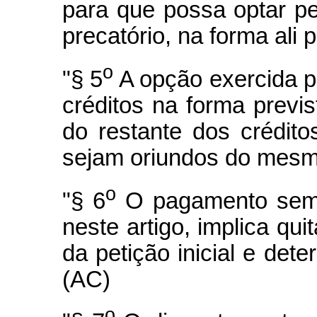
para que possa optar p
precatório, na forma ali 
o
"§ 5
A opção exercida p
créditos na forma previs
do restante dos crédito
sejam oriundos do mesm
o
"§ 6
O pagamento sem p
neste artigo, implica qui
da petição inicial e det
(AC)
o