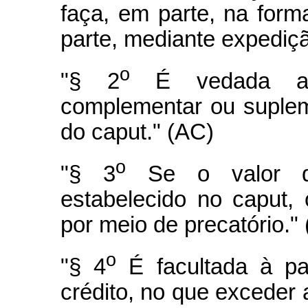
faça, em parte, na form
parte, mediante expediçã
o
"§ 2
É vedada a e
complementar ou suplem
do caput." (AC)
o
"§ 3
Se o valor da
estabelecido no caput,
por meio de precatório."
o
"§ 4
É facultada à pa
crédito, no que exceder 