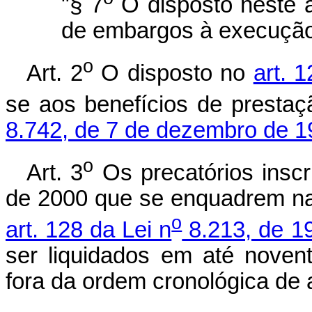
"§ 7
O disposto neste a
de embargos à execução 
o
Art. 2
O disposto no
art. 
se aos benefícios de prestaç
8.742, de 7 de dezembro de 1
o
Art. 3
Os precatórios inscr
de 2000 que se enquadrem nas
o
art. 128 da Lei n
8.213, de 1
ser liquidados em até noven
fora da ordem cronológica de