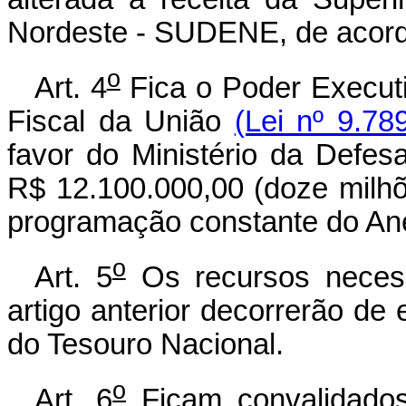
Nordeste - SUDENE, de acordo
o
Art. 4
Fica o Poder Executi
Fiscal da União
(Lei nº 9.78
favor do Ministério da Defesa
R$ 12.100.000,00 (doze milhõ
programação constante do Anex
o
Art. 5
Os recursos necess
artigo anterior decorrerão de
do Tesouro Nacional.
o
Art. 6
Ficam convalidados