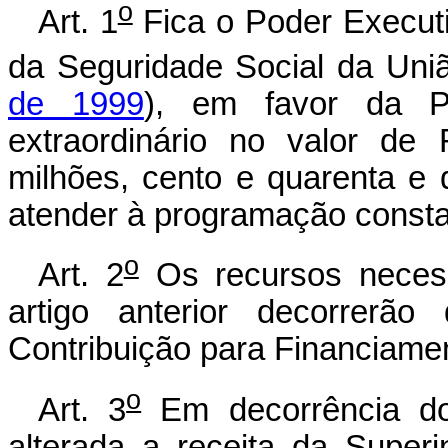
o
Art. 1
Fica o Poder Executi
da Seguridade Social da Uniã
de 1999
), em favor da Pr
extraordinário no valor de
milhões, cento e quarenta e d
atender à programação constan
o
Art. 2
Os recursos necess
artigo anterior decorrerã
Contribuição para Financiame
o
Art. 3
Em decorrência do 
alterada a receita da Super