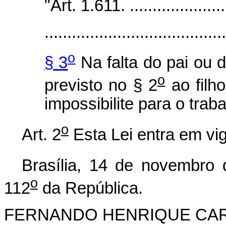
"Art. 1.611. ........................
........................................
o
§ 3
Na falta do pai ou 
o
previsto no § 2
ao filho
impossibilite para o traba
o
Art. 2
Esta Lei entra em vig
Brasília, 14 de novembro
o
112
da República.
FERNANDO HENRIQUE CA