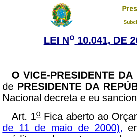
Pres
Subch
o
LEI N
10.041, DE 
O VICE-PRESIDENTE DA
de
PRESIDENTE DA REPÚ
Nacional decreta e eu sancion
o
Art. 1
Fica aberto ao Orça
de 11 de maio de 2000),
em