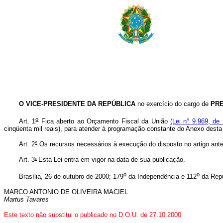
O VICE-PRESIDENTE DA REPÚBLICA
no exercício do cargo de
PRE
o
Art. 1
Fica aberto ao Orçamento Fiscal da União
(Lei n° 9.969, de
cinqüenta mil reais), para atender à programação constante do Anexo desta 
Art. 2
°
Os recursos necessários à execução do disposto no artigo ante
Art. 3
Esta Lei entra em vigor na data de sua publicação.
°
o
o
Brasília, 26 de outubro de 2000; 179
da Independência e 112
da Repú
MARCO ANTONIO DE OLIVEIRA MACIEL
Martus Tavares
Este texto não substitui o publicado no D.O.U. de 27.10.2000