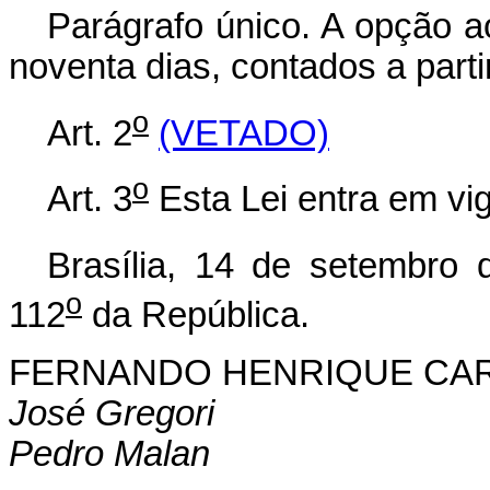
Parágrafo único. A opção a
noventa dias, contados a parti
o
Art. 2
(VETADO)
o
Art. 3
Esta Lei entra em vig
Brasília, 14 de setembro 
o
112
da República.
FERNANDO HENRIQUE CA
José Gregori
Pedro Malan