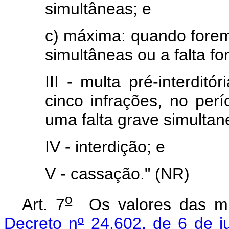
simultâneas; e
c) máxima: quando forem
simultâneas ou a falta fo
III - multa pré-interdit
cinco infrações, no per
uma falta grave simulta
IV - interdição; e
V - cassação." (NR)
o
Art. 7
Os valores das mu
Decreto n
º
24.602, de 6 de j