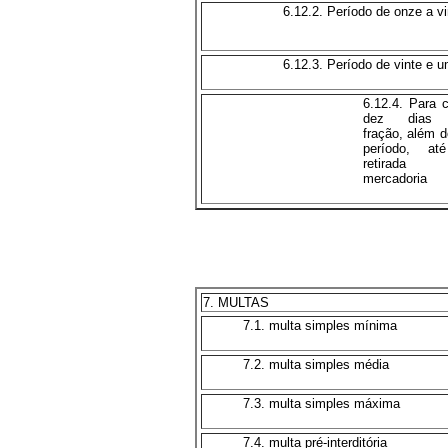
6.12.2. Período de onze a vi
6.12.3. Período de vinte e um
6.12.4. Para 
dez dias
fração, além d
período, at
retirada
mercadoria
7. MULTAS
7.1. multa simples mínima
7.2. multa simples média
7.3. multa simples máxima
7.4. multa pré-interditória