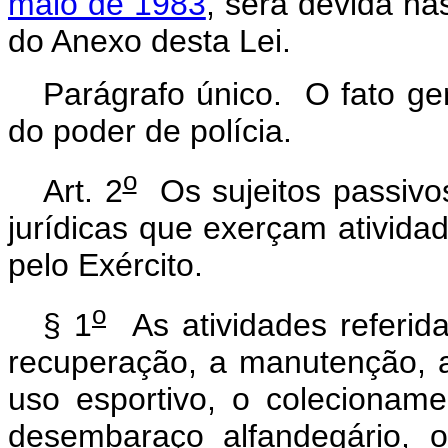
maio de 1983
, será devida na
do Anexo desta Lei.
Parágrafo único. O fato ge
do poder de polícia.
o
Art. 2
Os sujeitos passivo
jurídicas que exerçam ativida
pelo Exército.
o
§ 1
As atividades referid
recuperação, a manutenção, a 
uso esportivo, o colecioname
desembaraço alfandegário, 