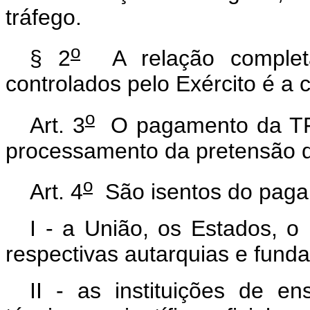
tráfego.
o
§ 2
A relação completa
controlados pelo Exército é a 
o
Art. 3
O pagamento da TFPC
processamento da pretensão do
o
Art. 4
São isentos do pag
I - a União, os Estados, o 
respectivas autarquias e funda
II - as instituições de en