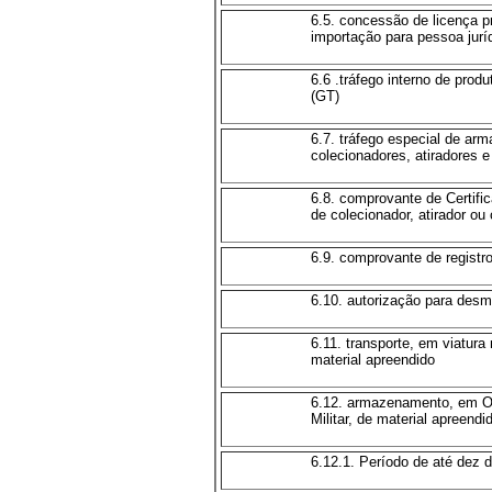
6.5. concessão de licença p
importação para pessoa juríd
6.6 .tráfego interno de prod
(GT)
6.7. tráfego especial de arma
colecionadores, atiradores 
6.8. comprovante de Certifi
de colecionador, atirador ou
6.9. comprovante de registr
6.10. autorização para desm
6.11. transporte, em viatura m
material apreendido
6.12. armazenamento, em O
Militar, de material apreendi
6.12.1. Período de até dez d