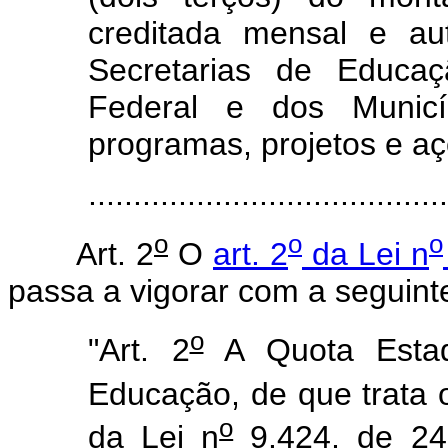
creditada mensal e au
Secretarias de Educaç
Federal e dos Municí
programas, projetos e a
.....................................
o
o
o
Art. 2
O
art. 2
da Lei n
passa a vigorar com a seguint
o
"Art. 2
A Quota Estadu
Educação, de que trata 
o
da Lei n
9.424, de 24