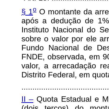
o
§ 1
O montante da arre
após a dedução de 1% 
Instituto Nacional do S
sobre o valor por ele ar
Fundo Nacional de Des
FNDE, observada, em 90
valor, a arrecadação r
Distrito Federal, em quot
........................................
II –
Quota Estadual e Mu
(dois terços) do mont