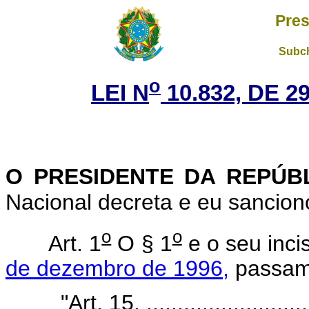
Pres
Subch
o
LEI N
10.832, DE 
O PRESIDENTE DA REPÚB
Nacional decreta e eu sanciono
o
o
Art. 1
O § 1
e o seu inci
de dezembro de 1996,
passam 
"Art. 15. ...........................