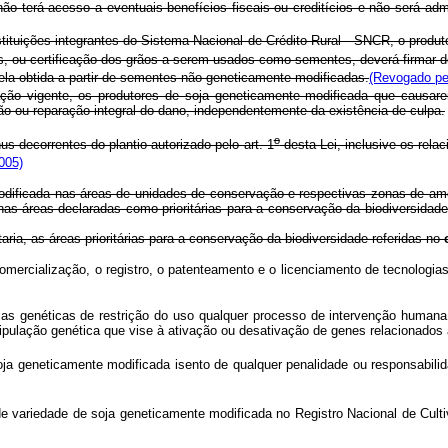
não terá acesso a eventuais benefícios fiscais ou creditícios e não será ad
tuições integrantes do Sistema Nacional de Crédito Rural - SNCR, o produtor
as, ou certificação dos grãos a serem usados como sementes, deverá firmar d
ela obtida a partir de sementes não geneticamente modificadas.
(Revogado pel
ção vigente, os produtores de soja geneticamente modificada que causare
o ou reparação integral do dano, independentemente da existência de culpa.
o
 decorrentes do plantio autorizado pelo art. 1
desta Lei, inclusive os rela
005)
odificada nas áreas de unidades de conservação e respectivas zonas de amo
 nas áreas declaradas como prioritárias para a conservação da biodiversidade
aria, as áreas prioritárias para a conservação da biodiversidade referidas no
 comercialização, o registro, o patenteamento e o licenciamento de tecnologia
 genéticas de restrição do uso qualquer processo de intervenção humana 
pulação genética que vise à ativação ou desativação de genes relacionados à 
oja geneticamente modificada isento de qualquer penalidade ou responsabilida
o de variedade de soja geneticamente modificada no Registro Nacional de Cul