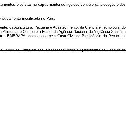
 sementes previstas no
caput
mantendo rigoroso controle da produção e dos
eneticamente modificada no País.
te; da Agricultura, Pecuária e Abastecimento; da Ciência e Tecnologia; do
ça Alimentar e Combate à Fome; da Agência Nacional de Vigilância Sanitária
ia – EMBRAPA; coordenada pela Casa Civil da Presidência da República,
no Termo de Compromisso, Responsabilidade e Ajustamento de Conduta de