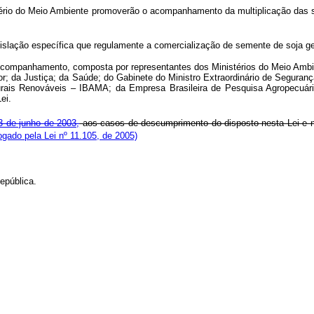
istério do Meio Ambiente promoverão o acompanhamento da multiplicação das
islação específica que regulamente a comercialização de semente de soja g
Acompanhamento, composta por representantes dos Ministérios do Meio Ambien
r; da Justiça; da Saúde; do Gabinete do Ministro Extraordinário de Seguran
turais Renováveis – IBAMA; da Empresa Brasileira de Pesquisa Agropecuár
ei.
3 de junho de 2003,
aos casos de descumprimento do disposto nesta Lei e 
gado pela Lei nº 11.105, de 2005)
epública.