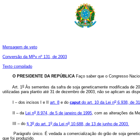
Mensagem de veto
Conversão da MPv nº 131, de 2003
Texto compilado
O PRESIDENTE DA REPÚBLICA
Faço saber que o Congresso Nacion
o
Art. 1
Às sementes da safra de soja geneticamente modificada de 200
utilizadas para plantio até 31 de dezembro de 2003, não se aplicam as disp
o
I – dos incisos I e II
art. 8
e do
caput
do art. 10 da Lei n
6.938, de 31
o
II – da
Lei n
8.974, de 5 de janeiro de 1995
, com as alterações da Me
o
o
o
III – do
§ 3
do art. 1
da Lei n
10.688, de 13 de junho de 2003.
Parágrafo único. É vedada a comercialização do grão de soja genetica
que foi produzido.