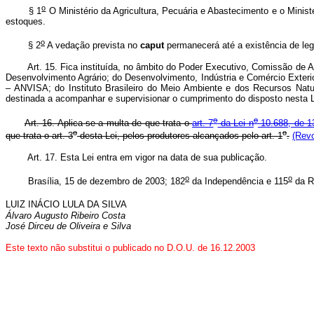
o
§ 1
O Ministério da Agricultura, Pecuária e Abastecimento e o Min
estoques.
o
§ 2
A vedação prevista no
caput
permanecerá até a existência de leg
Art. 15. Fica instituída, no âmbito do Poder Executivo, Comissão de 
Desenvolvimento Agrário; do Desenvolvimento, Indústria e Comércio Exterio
– ANVISA; do Instituto Brasileiro do Meio Ambiente e dos Recursos Na
destinada a acompanhar e supervisionar o cumprimento do disposto nesta L
o
o
Art. 16. Aplica-se a multa de que trata o
art. 7
da Lei n
10.688, de 1
o
o
que trata o art. 3
desta Lei, pelos produtores alcançados pelo art. 1
.
(Revo
Art. 17. Esta Lei entra em vigor na data de sua publicação.
o
o
Brasília, 15 de dezembro de 2003; 182
da Independência e 115
da R
LUIZ INÁCIO LULA DA SILVA
Álvaro Augusto Ribeiro Costa
José Dirceu de Oliveira e Silva
Este texto não substitui o publicado no D.O.U. de 16.12.2003