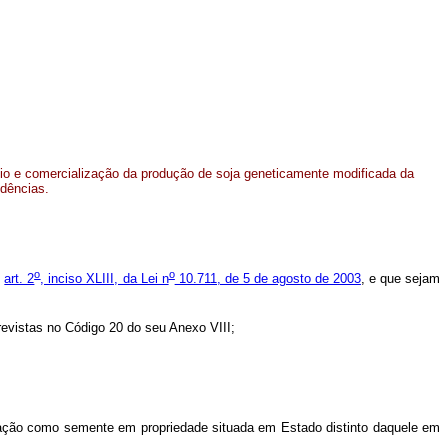
io e comercialização da produção de soja geneticamente modificada da
idências.
o
o
o
art. 2
, inciso XLIII, da Lei n
10.711, de 5 de agosto de 2003
, e que sejam
revistas no Código 20 do seu Anexo VIII;
ção como semente em propriedade situada em Estado distinto daquele em