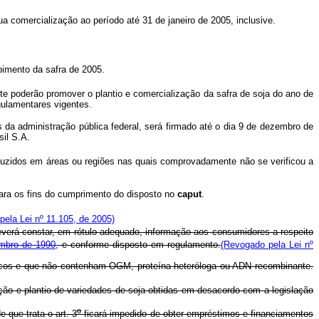
ua comercialização ao período até 31 de janeiro de 2005, inclusive.
imento da safra de 2005.
te poderão promover o plantio e comercialização da safra de soja do ano de
ulamentares vigentes.
 administração pública federal, será firmado até o dia 9 de dezembro de
il S.A.
roduzidos em áreas ou regiões nas quais comprovadamente não se verificou a
ara os fins do cumprimento do disposto no
caput
.
ela Lei nº 11.105, de 2005)
everá constar, em rótulo adequado, informação aos consumidores a respeito
mbro de 1990,
e conforme disposto em regulamento.
(Revogado pela Lei nº
ógicos e que não contenham OGM, proteína heteróloga ou ADN recombinante.
ção e plantio de variedades de soja obtidas em desacordo com a legislação
o
que trata o art. 3
ficará impedido de obter empréstimos e financiamentos