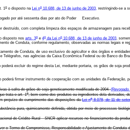
o
o
t. 1
o disposto na
Lei n
10.688, de 13 de junho de 2003,
restringindo-se a s
rogado por até sessenta dias por ato do Poder Executivo.
r destruído, com completa limpeza dos espaços de armazenagem para receb
o
o
o
 o disposto nos
arts. 3
e
4
da Lei n
10.688, de 13 de junho de 2003
, somen
nto de Conduta, conforme regulamento, observadas as normas legais e reg
o de Conduta, de uso exclusivo do agricultor e dos órgãos e entidades da
 e Telégrafos, nas agências da Caixa Econômica Federal ou do Banco do Bras
 poderá excluir do regime desta Lei, mediante portaria, os grãos de soja p
 poderá firmar instrumento de cooperação com as unidades da Federação, p
ivas à safra de grãos de soja geneticamente modificada de 2004.
(Revogado p
o
e trata o art. 1
, bem como dos produtos ou ingredientes dela derivados, d
o
em prejuízo do cumprimento das disposições da
Lei n
8.078, de 11 de sete
substância pura, quimicamente definida, obtida por meio de processos biol
Nacional de Crédito Rural – SNCR aplicar recursos no financiamento da produ
ver o Termo de Compromisso, Responsabilidade e Ajustamento de Conduta de 