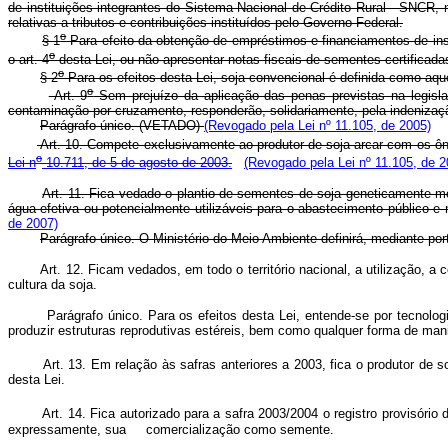
de instituições integrantes do Sistema Nacional de Crédito Rural - SNCR, 
relativas a tributos e contribuições instituídos pelo Governo Federal.
o
§ 1
Para efeito da obtenção de empréstimos e financiamentos de insti
o
o art. 4
desta Lei, ou não apresentar notas fiscais de sementes certificad
o
§ 2
Para os efeitos desta Lei, soja convencional é definida como aqu
o
Art. 9
Sem prejuízo da aplicação das penas previstas na legisla
contaminação por cruzamento, responderão, solidariamente, pela indenizaçã
Parágrafo único. (VETADO)
(Revogado pela Lei nº 11.105, de 2005)
Art. 10. Compete exclusivamente ao produtor de soja arcar com os ônus
o
Lei n
10.711, de 5 de agosto de 2003.
(Revogado pela Lei nº 11.105, de 2
Art. 11. Fica vedado o plantio de sementes de soja geneticamente m
água efetiva ou potencialmente utilizáveis para o abastecimento público e
de 2007)
Parágrafo único. O Ministério do Meio Ambiente definirá, mediante port
Art. 12. Ficam vedados, em todo o território nacional, a utilização, a
cultura da soja.
Parágrafo único. Para os efeitos desta Lei, entende-se por tecnologias
produzir estruturas reprodutivas estéreis, bem como qualquer forma de mani
Art. 13. Em relação às safras anteriores a 2003, fica o produtor de s
desta Lei.
Art. 14. Fica autorizado para a safra 2003/2004 o registro provisóri
expressamente, sua comercialização como semente.