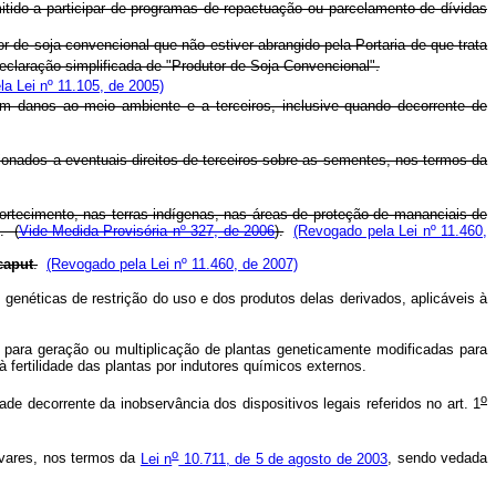
mitido a participar de programas de repactuação ou parcelamento de dívidas
 de soja convencional que não estiver abrangido pela Portaria de que trata
eclaração simplificada de "Produtor de Soja Convencional".
a Lei nº 11.105, de 2005)
m danos ao meio ambiente e a terceiros, inclusive quando decorrente de
cionados a eventuais direitos de terceiros sobre as sementes, nos termos da
rtecimento, nas terras indígenas, nas áreas de proteção de mananciais de
. (
Vide Medida Provisória nº 327, de 2006
).
(Revogado pela Lei nº 11.460,
caput
.
(Revogado pela Lei nº 11.460, de 2007)
s genéticas de restrição do uso e dos produtos delas derivados, aplicáveis à
para geração ou multiplicação de plantas geneticamente modificadas para
fertilidade das plantas por indutores químicos externos.
o
de decorrente da inobservância dos dispositivos legais referidos no art. 1
o
tivares, nos termos da
Lei n
10.711, de 5 de agosto de 2003
, sendo vedada