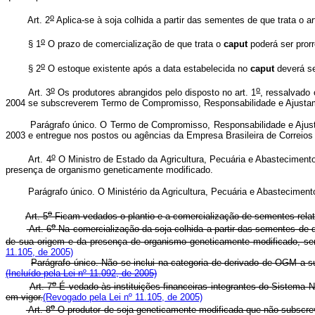
o
Art. 2
Aplica-se à soja colhida a partir das sementes de que trata o ar
o
§ 1
O prazo de comercialização de que trata o
caput
poderá ser pror
o
§ 2
O estoque existente após a data estabelecida no
caput
deverá se
o
o
Art. 3
Os produtores abrangidos pelo disposto no art. 1
, ressalvado
2004 se subscreverem Termo de Compromisso, Responsabilidade e Ajustame
Parágrafo único. O Termo de Compromisso, Responsabilidade e Ajustament
2003 e entregue nos postos ou agências da Empresa Brasileira de Correios
o
Art. 4
O Ministro de Estado da Agricultura, Pecuária e Abastecimento
presença de organismo geneticamente modificado.
Parágrafo único. O Ministério da Agricultura, Pecuária e Abastecimento
o
Art. 5
Ficam vedados o plantio e a comercialização de sementes relat
o
Art. 6
Na comercialização da soja colhida a partir das sementes de qu
de sua origem e da presença de organismo geneticamente modificado, s
11.105, de 2005)
Parágrafo único. Não se inclui na categoria de derivado de OGM a 
(Incluído pela Lei nº 11.092, de 2005)
o
Art. 7
É vedado às instituições financeiras integrantes do Sistema 
em vigor.
(Revogado pela Lei nº 11.105, de 2005)
o
Art. 8
O produtor de soja geneticamente modificada que não subscre