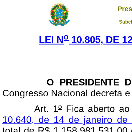
Pres
Subch
o
LEI N
10.805, DE 
O PRESIDENTE DA 
Congresso Nacional decreta e 
Art. 1
º
Fica aberto ao
10.640, de 14 de janeiro de
total de R$ 1.158.981.531,00 