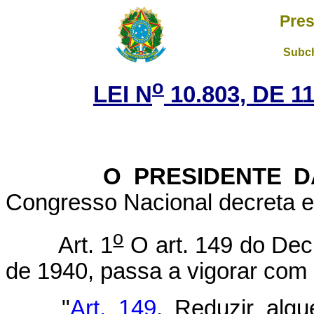
Pres
Subch
o
LEI N
10.803, DE 
O PRESIDENTE DA 
Congresso Nacional decreta e 
o
Art. 1
O art. 149 do Dec
de 1940, passa a vigorar com 
"
Art. 149
. Reduzir alg