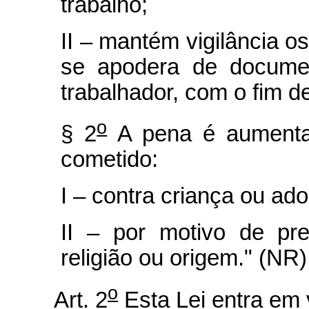
trabalho;
II – mantém vigilância os
se apodera de documen
trabalhador, com o fim de
o
§ 2
A pena é aumenta
cometido:
I – contra criança ou ad
II – por motivo de pre
religião ou origem." (NR)
o
Art. 2
Esta Lei entra em 