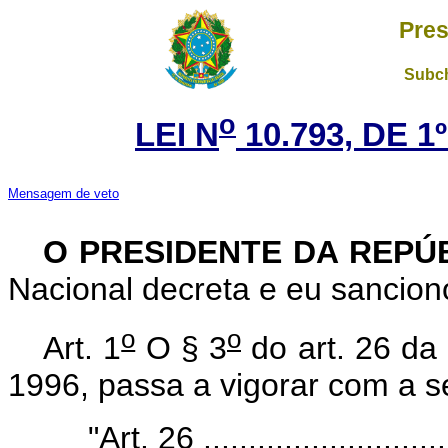
Pres
Subch
o
LEI N
10.793, DE 
Mensagem de veto
O PRESIDENTE DA REPÚ
Nacional decreta e eu sanciono
o
o
Art. 1
O § 3
do art. 26 da 
1996, passa a vigorar com a s
"Art. 26 .............................