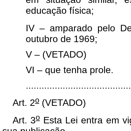
educação física;
IV – amparado pelo De
outubro de 1969;
V – (VETADO)
VI – que tenha prole.
......................................
o
Art. 2
(VETADO)
o
Art. 3
Esta Lei entra em vi
sua publicação.