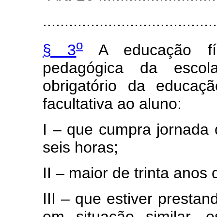
........................................
o
§ 3
A educação fís
pedagógica da escola
obrigatório da educaç
facultativa ao aluno:
I – que cumpra jornada d
seis horas;
II – maior de trinta anos 
III – que estiver prestand
em situação similar, e