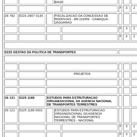
BAGE
F
3
2
26 782
0224 2907 0145
FISCALIZACAO DA CONCESSAO DE
RODOVIAS - BR-116/RS - CAMAQUA -
JAGUARAO
F
3
2
F
4
2
0225 GESTAO DA POLITICA DE TRANSPORTES
PROJETOS
26 121
0225 1188
ESTUDOS PARA ESTRUTURACAO
ORGANIZACIONAL DA AGENCIA NACIONAL
DE TRANSPORTES TERRESTRES
26 121
0225 1188 0001
ESTUDOS PARA ESTRUTURACAO
ORGANIZACIONAL DA AGENCIA
NACIONAL DE TRANSPORTES
TERRESTRES - NACIONAL
F
3
2
F
3
2