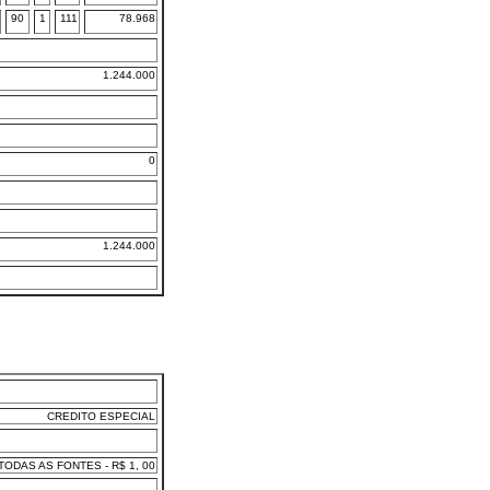
90
1
111
78.968
1.244.000
0
1.244.000
CREDITO ESPECIAL
ODAS AS FONTES - R$ 1, 00