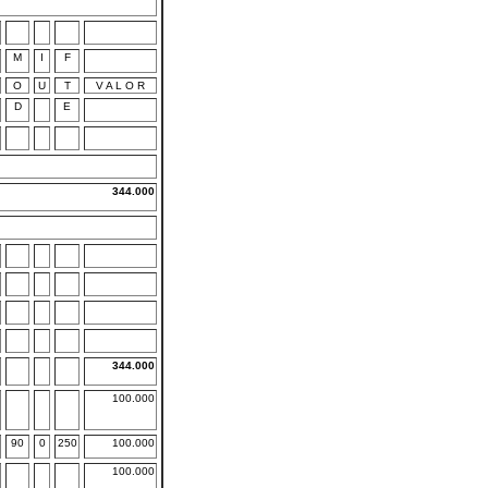
M
I
F
O
U
T
V A L O R
D
E
344.000
344.000
100.000
90
0
250
100.000
100.000