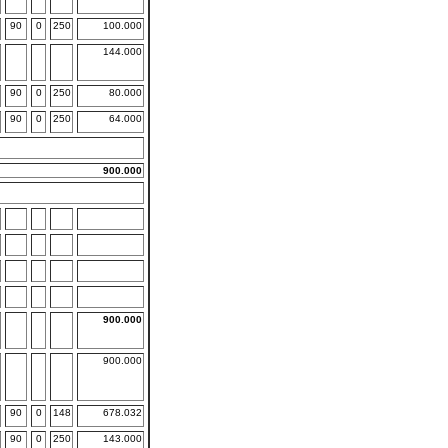
90
0
250
100.000
144.000
90
0
250
80.000
90
0
250
64.000
900.000
900.000
900.000
90
0
148
678.032
90
0
250
143.000