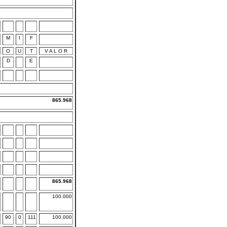
M
I
F
O
U
T
V A L O R
D
E
865.968
865.968
100.000
90
0
111
100.000