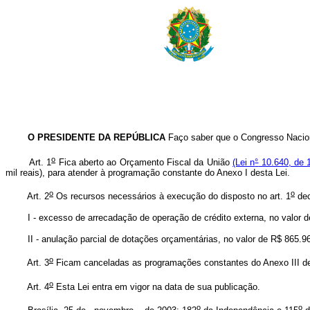
O PRESIDENTE DA REPÚBLICA
Faço saber que o Congresso Nacion
o
Art. 1
Fica aberto ao Orçamento Fiscal da União
(Lei n
°
10.640, de 1
mil reais), para atender à programação constante do Anexo I desta Lei.
o
o
Art. 2
Os recursos necessários à execução do disposto no art. 1
dec
I - excesso de arrecadação de operação de crédito externa, no valor de R$
II - anulação parcial de dotações orçamentárias, no valor de R$ 865.968,0
o
Art. 3
Ficam canceladas as programações constantes do Anexo III de
o
Art. 4
Esta Lei entra em vigor na data de sua publicação.
o
o