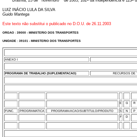
Brasília, 25 de novembro de 2003; 182
da Independência e 115
d
LUIZ INÁCIO LULA DA SILVA
Guido Mantega
Este texto não substitui o publicado no D.O.U. de 26.11.2003
ORGAO : 39000 - MINISTERIO DOS TRANSPORTES
UNIDADE : 39101 - MINISTERIO DOS TRANSPORTES
ANEXO I
PROGRAMA DE TRABALHO (SUPLEMENTACAO)
RECURSOS DE T
E
G
R
FUNC.
PROGRAMATICA
PROGRAMA/ACAO/SUBTITULO/PRODUTO
S
N
P
F
D