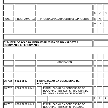
E
G
R
FUNC.
PROGRAMATICA
PROGRAMA/ACAO/SUBTITULO/PRODUTO
S
N
P
F
D
0224 EXPLORACAO DA INFRA-ESTRUTURA DE TRANSPORTES
RODOVIARIO E FERROVIARIO
ATIVIDADES
26 782
0224 2907
FISCALIZACAO DA CONCESSAO DE
RODOVIAS
26 782
0224 2907 0141
FISCALIZACAO DA CONCESSAO DE
RODOVIAS - BR-392/RS - RIO GRANDE -
PELOTAS - SANTANA DE BOA VISTA
F
3
2
26 782
0224 2907 0143
FISCALIZACAO DA CONCESSAO DE
RODOVIAS - BR-293/RS - PELOTAS -