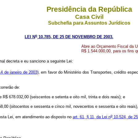
Presidência da República
Casa Civil
Subchefia para Assuntos Jurídicos
o
LEI N
10.785, DE 25 DE NOVEMBRO DE 2003.
Abre ao Orçamento Fiscal da Uni
R$ 1.544.000,00, para os fins q
al decreta e eu sanciono a seguinte Lei:
4 de janeiro de 2003)
, em favor do Ministério dos Transportes, crédito espe
orrerão de:
 678.032,00 (seiscentos e setenta e oito mil, trinta e dois reais); e
0 (oitocentos e sessenta e cinco mil, novecentos e sessenta e oito reais),
o
sta Lei, em atendimento ao disposto no
art. 61, § 11, da Lei n
10.524, de 25