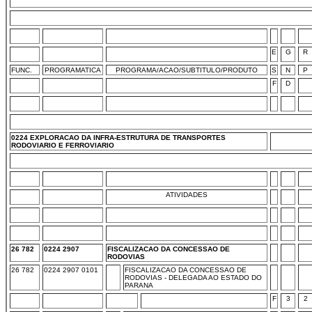
E
G
R
FUNC.
PROGRAMATICA
PROGRAMA/ACAO/SUBTITULO/PRODUTO
S
N
P
F
D
0224 EXPLORACAO DA INFRA-ESTRUTURA DE TRANSPORTES
RODOVIARIO E FERROVIARIO
ATIVIDADES
26 782
0224 2907
FISCALIZACAO DA CONCESSAO DE
RODOVIAS
26 782
0224 2907 0101
FISCALIZACAO DA CONCESSAO DE
RODOVIAS - DELEGADA AO ESTADO DO
PARANA
F
3
2