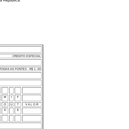
a República.
CREDITO ESPECIAL
ODAS AS FONTES - R$ 1, 00
M
I
F
O
U
T
V A L O R
D
E