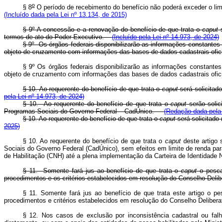
o
§ 8
O período de recebimento do benefício não poderá exceder o lim
(Incluído dada pela Lei nº 13.134, de 2015)
§ 9º A concessão e a renovação do benefício de que trata o
caput
s
termos de ato do Poder Executivo.
(Incluído pela Lei nº 14.973, de 2024)
§ 9º Os órgãos federais disponibilizarão as informações constantes
objeto de cruzamento com informações das bases de dados cadastrais ofi
§ 9º Os órgãos federais disponibilizarão as informações constante
objeto de cruzamento com informações das bases de dados cadastrais ofi
§ 10. Ao requerente do benefício de que trata o
caput
será solicitado
pela Lei nº 14.973, de 2024)
§ 10. Ao requerente do benefício de que trata o
caput
serão solic
Programas Sociais do Governo Federal – CadÚnico.
(Redação dada pela 
§ 10. Ao requerente do benefício de que trata o
caput
será solicitado
2025)
§ 10. Ao requerente do benefício de que trata o
caput
deste artigo 
Sociais do Governo Federal (CadÚnico), sem efeitos em limite de renda para 
de Habilitação (CNH) até a plena implementação da Carteira de Identidade 
§ 11. Somente fará jus ao benefício de que trata o
caput
o pescad
procedimentos e os critérios estabelecidos em resolução do Conselho De
§ 11. Somente fará jus ao benefício de que trata este artigo o pe
procedimentos e critérios estabelecidos em resolução do Conselho Delibe
§ 12. Nos casos de exclusão por inconsistência cadastral ou falha