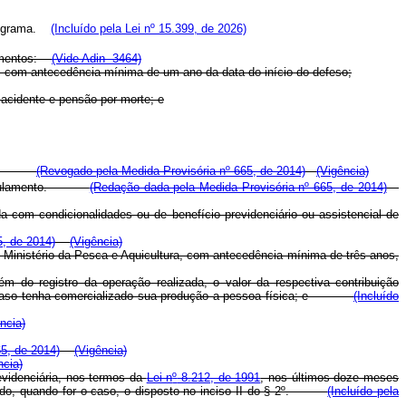
ograma.
(Incluído pela Lei nº 15.399, de 2026)
ocumentos:
(Vide Adin 3464)
ca, com antecedência mínima de um ano da data do início do defeso;
 acidente e pensão por morte; e
efício.
(Revogado pela Medida Provisória nº 665, de 2014)
(Vigência)
 do regulamento.
(Redação dada pela Medida Provisória nº 665, de 2014)
 com condicionalidades ou de benefício previdenciário ou assistencial de
5, de 2014)
(Vigência)
lo Ministério da Pesca e Aquicultura, com antecedência mínima de três anos,
 do registro da operação realizada, o valor da respectiva contribuição
ia, caso tenha comercializado sua produção a pessoa física; e
(Incluído
ncia)
65, de 2014)
(Vigência)
ncia)
evidenciária, nos termos da
Lei n
º
8.212, de 1991
, nos últimos doze meses
o, quando for o caso, o disposto no inciso II do § 2
º
.
(Incluído pela