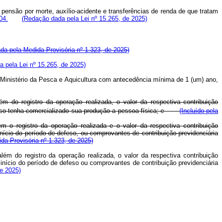
 pensão por morte, auxílio-acidente e transferências de renda de que tratam
04.
(Redação dada pela Lei nº 15.265, de 2025)
da pela Medida Provisória nº 1.323, de 2025)
 pela Lei nº 15.265, de 2025)
lo Ministério da Pesca e Aquicultura com antecedência mínima de 1 (um) ano,
 do registro da operação realizada, o valor da respectiva contribuição
 caso tenha comercializado sua produção a pessoa física; e
(Incluído pela
o registro da operação realizada e o valor da respectiva contribuição
ício do período de defeso, ou comprovantes de contribuição previdenciária
da Provisória nº 1.323, de 2025)
m do registro da operação realizada, o valor da respectiva contribuição
 início do período de defeso ou comprovantes de contribuição previdenciária
e 2025)