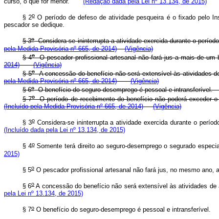
curso, o que for menor.
(Redação dada pela Lei nº 13.134, de 2015)
o
§ 2
O período de defeso de atividade pesqueira é o fixado pelo In
pescador se dedique.
o
§ 3
Considera-se ininterrupta a atividade exercida durante o perí
pela Medida Provisória nº 665, de 2014)
(Vigência)
o
§ 4
O pescador profissional artesanal não fará jus a mais de u
2014)
(Vigência)
o
§ 5
A concessão do benefício não será extensível às atividades d
pela Medida Provisória nº 665, de 2014)
(Vigência)
o
§ 6
O benefício do seguro-desemprego é pessoal e intransferív
o
§ 7
O período de recebimento do benefício não poderá exceder o 
(Incluído pela Medida Provisória nº 665, de 2014)
(Vigência)
o
§ 3
Considera-se ininterrupta a atividade exercida durante o per
(Incluído dada pela Lei nº 13.134, de 2015)
o
§ 4
Somente terá direito ao seguro-desemprego o segurado especia
2015)
o
§ 5
O pescador profissional artesanal não fará jus, no mesmo ano,
o
§ 6
A concessão do benefício não será extensível às atividades de
pela Lei nº 13.134, de 2015)
o
§ 7
O benefício do seguro-desemprego é pessoal e intransferíve