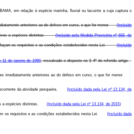
IBAMA, em relação à espécie marinha, fluvial ou lacustre a cuja captura o
imediatamente anteriores ao do defeso em curso, o que for menor.
(Incluído
lativos a espécies distintas.
(Incluído pela Medida Provisória nº 665, de
atisfaçam os requisitos e as condições estabelecidos nesta Lei.
(Incluído
 11 de janeiro de 1990
,
ressalvado o disposto no § 4
º
do referido artigo.
 meses imediatamente anteriores ao do defeso em curso, o que for menor.
a decorrente da atividade pesqueira.
(Incluído dada pela Lei nº 13.134, de
ivos a espécies distintas.
(Incluído dada pela Lei nº 13.134, de 2015)
façam os requisitos e as condições estabelecidos nesta Lei.
(Incluído dada