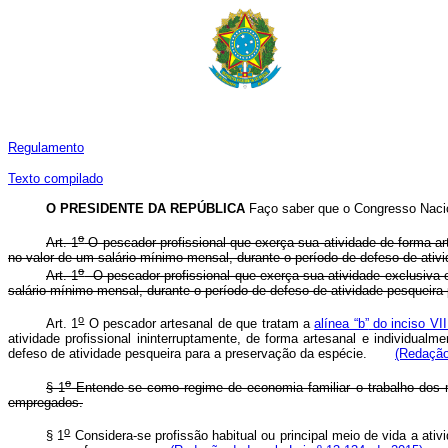
Regulamento
Texto compilado
O PRESIDENTE DA REPÚBLICA
Faço saber que o Congresso Nacio
o
Art. 1
O pescador profissional que exerça sua atividade de forma art
no valor de um salário-mínimo mensal, durante o período de defeso de ativ
o
Art. 1
O pescador profissional que exerça sua atividade exclusiva e
salário-mínimo mensal, durante o período de defeso de atividade pesque
o
Art. 1
O pescador artesanal de que tratam a
alínea “b”
do inciso VII
atividade profissional ininterruptamente, de forma artesanal e individua
defeso de atividade pesqueira para a preservação da espécie.
(Redação
o
§ 1
Entende-se como regime de economia familiar o trabalho dos 
empregados.
o
§ 1
Considera-se profissão habitual ou principal meio de vida a at