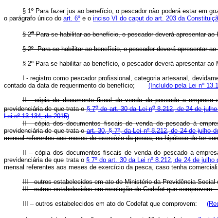
§ 1º Para fazer jus ao benefício, o pescador não poderá estar em goz
o parágrafo único do
art. 6º
e o
inciso VI do caput do art. 203 da Constituiç
o
§ 2
Para se habilitar ao benefício, o pescador deverá apresenta
§ 2º Para se habilitar ao benefício, o pescador deverá apresentar
§ 2º Para se habilitar ao benefício, o pescador deverá apresentar
I - registro como pescador profissional, categoria artesanal, devid
contado da data de requerimento do benefício;
(Incluído pela Lei nº 13.
II - cópia do documento fiscal de venda do pescado a empresa ad
o
o
previdenciária de que trata o
§ 7
do art. 30 da Lei n
8.212, de 24 de julho
Lei nº 13.134, de 2015)
II - cópia dos documentos fiscais de venda do pescado à empres
previdenciária de que trata o
art. 30, § 7º, da Lei nº 8.212, de 24 de julho 
mensal referentes aos meses de exercício da pesca, na hipótese de ter
II – cópia dos documentos fiscais de venda do pescado a empresa 
previdenciária de que trata o
§ 7º do art. 30 da Lei nº 8.212, de 24 de julho
mensal referentes aos meses de exercício da pesca, caso tenha comercia
III - outros estabelecidos em ato do Ministério da Previdência S
III - outros estabelecidos em resolução do Codefat que comprove
III – outros estabelecidos em ato do Codefat que comprovem:
(Re
o