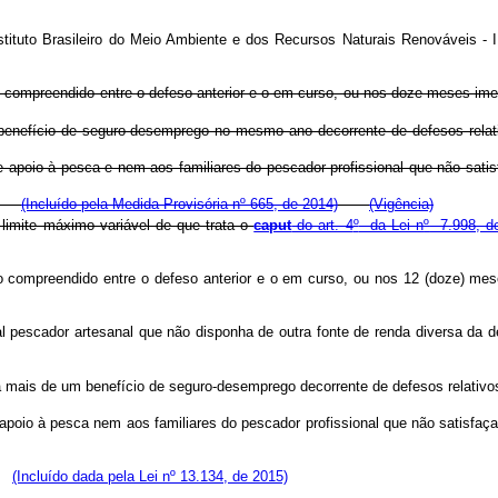
stituto Brasileiro do Meio Ambiente e dos Recursos Naturais Renováveis - 
odo compreendido entre o defeso anterior e o em curso, ou nos doze meses 
m benefício de seguro-desemprego no mesmo ano decorrente de defesos re
e apoio à pesca e nem aos familiares do pescador profissional que não s
el.
(Incluído pela Medida Provisória nº 665, de 2014)
(Vigência)
limite máximo variável de que trata o
caput
do art. 4
º
da Lei n
º
7.998, de
íodo compreendido entre o defeso anterior e o em curso, ou nos 12 (doze)
l pescador artesanal que não disponha de outra fonte de renda diversa d
 a mais de um benefício de seguro-desemprego decorrente de defesos relat
 apoio à pesca nem aos familiares do pescador profissional que não satis
l.
(Incluído dada pela Lei nº 13.134, de 2015)