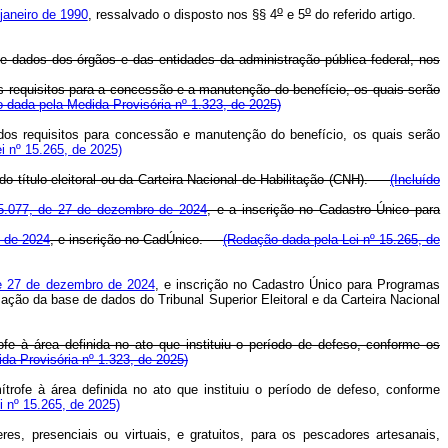
o
o
janeiro de 1990
, ressalvado o disposto nos §§ 4
e 5
do referido artigo.
e dados dos órgãos e das entidades da administração pública federal, nos
s requisitos para a concessão e a manutenção do benefício, os quais serão
 dada pela Medida Provisória nº 1.323, de 2025)
 dos requisitos para concessão e manutenção do benefício, os quais serão
i nº 15.265, de 2025)
, do título eleitoral ou da Carteira Nacional de Habilitação (CNH).
(Incluído
 15.077, de 27 de dezembro de 2024
, e a inscrição no Cadastro Único para
o de 2024
, e inscrição no CadÚnico.
(Redação dada pela Lei nº 15.265, de
 de 27 de dezembro de 2024
, e inscrição no Cadastro Único para Programas
zação da base de dados do Tribunal Superior Eleitoral e da Carteira Nacional
fe à área definida no ato que instituiu o período de defeso, conforme os
ida Provisória nº 1.323, de 2025)
trofe à área definida no ato que instituiu o período de defeso, conforme
 nº 15.265, de 2025)
es, presenciais ou virtuais, e gratuitos, para os pescadores artesanais,