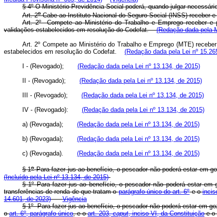
§ 4
º
O Ministério Previdência Social poderá, quando julgar necessário
o
Art. 2
Cabe ao Instituto Nacional do Seguro Social (INSS) receber 
Art. 2º Compete ao Ministério do Trabalho e Emprego receber e pr
validações estabelecidos em resolução do Codefat.
(Redação dada pela M
Art. 2º Compete ao Ministério do Trabalho e Emprego (MTE) receber 
estabelecidos em resolução do Codefat.
(Redação dada pela Lei nº 15.26
I - (Revogado);
(Redação dada pela Lei nº 13.134, de 2015)
II - (Revogado);
(Redação dada pela Lei nº 13.134, de 2015)
III - (Revogado);
(Redação dada pela Lei nº 13.134, de 2015)
IV - (Revogado):
(Redação dada pela Lei nº 13.134, de 2015)
a) (Revogada);
(Redação dada pela Lei nº 13.134, de 2015)
b) (Revogada);
(Redação dada pela Lei nº 13.134, de 2015)
c) (Revogada).
(Redação dada pela Lei nº 13.134, de 2015)
o
§ 1
Para fazer jus ao benefício, o pescador não poderá estar em g
(Incluído pela Lei nº 13.134, de 2015)
§ 1º Para fazer jus ao benefício, o pescador não poderá estar em g
transferências de renda de que tratam o
parágrafo único do art. 6º
e o
inci
14.601, de 2023)
Vigência
§ 1º Para fazer jus ao benefício, o pescador não poderá estar em goz
o
art. 6º, parágrafo único
, e o
art. 203,
caput
, inciso VI, da Constituição
e o