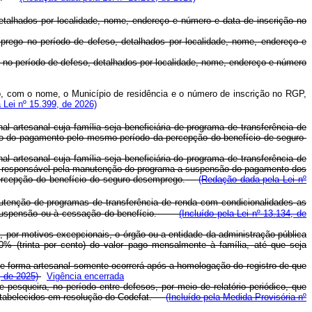
talhados por localidade, nome, endereço e número e data de inscrição no
rego no período de defeso, detalhados por localidade, nome, endereço e
 no período de defeso, detalhados por localidade, nome, endereço e número
o, com o nome, o Município de residência e o número de inscrição no RGP,
 Lei nº 15.399, de 2026)
l artesanal cuja família seja beneficiária de programa de transferência de
ão do pagamento pelo mesmo período da percepção do benefício de seguro-
l artesanal cuja família seja beneficiária do programa de transferência de
ral responsável pela manutenção do programa a suspensão do pagamento dos
rcepção do benefício do seguro-desemprego.
(Redação dada pela Lei nº
nutenção de programas de transferência de renda com condicionalidades as
o, à suspensão ou à cessação do benefício.
(Incluído pela Lei nº 13.134, de
, por motivos excepcionais, o órgão ou a entidade da administração pública
0% (trinta por cento) do valor pago mensalmente à família, até que seja
de forma artesanal somente ocorrerá após a homologação do registro de que
, de 2025)
Vigência encerrada
esqueira, no período entre defesos, por meio de relatório periódico, que
 estabelecidos em resolução do Codefat.
(Incluído pela Medida Provisória nº