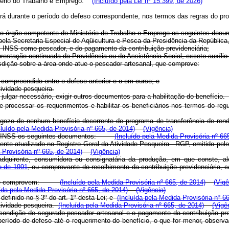
tério do Trabalho e Emprego.
(Incluído pela Lei nº 15.399, de 2026)
erá durante o período do defeso correspondente, nos termos das regras do pr
r ao órgão competente do Ministério do Trabalho e Emprego os seguintes d
do pela Secretaria Especial de Aqüicultura e Pesca da Presidência da Repúbli
l - INSS como pescador, e do pagamento da contribuição previdenciária;
estação continuada da Previdência ou da Assistência Social, exceto auxílio
isdição sobre a área onde atue o pescador artesanal, que comprove:
o compreendido entre o defeso anterior e o em curso; e
tividade pesqueira.
do julgar necessário, exigir outros documentos para a habilitação do ben
r e processar os requerimentos e habilitar os beneficiários nos termos
ozo de nenhum benefício decorrente de programa de transferência de renda
cluído pela Medida Provisória nº 665, de 2014)
(Vigência)
ar ao INSS os seguintes documentos:
(Incluído pela Medida Provisória nº 66
amente atualizado no Registro Geral da Atividade Pesqueira - RGP, emitido pe
 Provisória nº 665, de 2014)
(Vigência)
quirente, consumidora ou consignatária da produção, em que conste, além
o de 1991
, ou comprovante do recolhimento da contribuição previdenciár
cial que comprovem:
(Incluído pela Medida Provisória nº 665, de 2014)
(Vigê
ída pela Medida Provisória nº 665, de 2014)
(Vigência)
definido no § 3º do art. 1
º
desta Lei; e
(Incluída pela Medida Provisória nº 6
atividade pesqueira.
(Incluída pela Medida Provisória nº 665, de 2014)
(Vigê
 condição de segurado pescador artesanal e o pagamento da contribuição pr
eríodo de defeso até o requerimento do benefício, o que for menor, observad