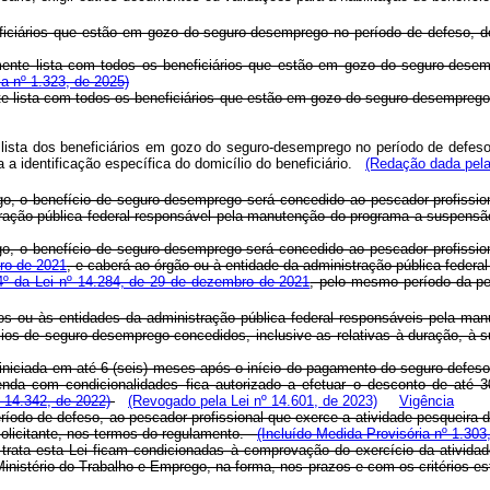
ciários que estão em gozo do seguro-desemprego no período de defeso, de
ente lista com todos os beneficiários que estão em gozo do seguro-desemp
a nº 1.323, de 2025)
e lista com todos os beneficiários que estão em gozo do seguro-desemprego
 lista dos beneficiários em gozo do seguro-desemprego no período de defes
 identificação específica do domicílio do beneficiário.
(Redação dada pela
o, o benefício de seguro-desemprego será concedido ao pescador profissiona
stração pública federal responsável pela manutenção do programa a suspens
o, o benefício de seguro-desemprego será concedido ao pescador profissiona
ro de 2021
, e caberá ao órgão ou à entidade da administração pública fede
 4º da Lei nº 14.284, de 29 de dezembro de 2021
, pelo mesmo período da pe
ãos ou às entidades da administração pública federal responsáveis pela ma
efícios de seguro-desemprego concedidos, inclusive as relativas à duraçã
iniciada em até 6 (seis) meses após o início do pagamento do seguro-defeso
nda com condicionalidades fica autorizado a efetuar o desconto de até 3
º 14.342, de 2022)
(Revogado pela Lei nº 14.601, de 2023)
Vigência
íodo de defeso, ao pescador profissional que exerce a atividade pesqueira 
o solicitante, nos termos do regulamento.
(Incluído Medida Provisória nº 1.303
a esta Lei ficam condicionadas à comprovação do exercício da atividade p
Ministério do Trabalho e Emprego, na forma, nos prazos e com os critérios