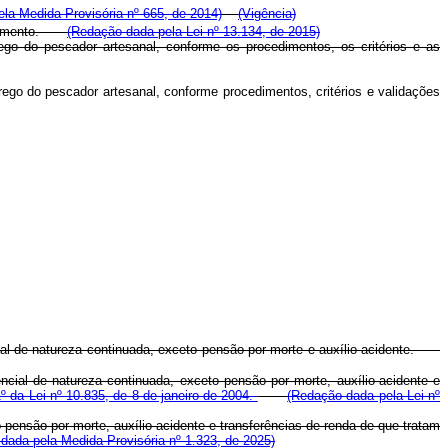
pela Medida Provisória nº 665, de 2014)
(Vigência)
egulamento.
(Redação dada pela Lei nº 13.134, de 2015)
ego do pescador artesanal, conforme os procedimentos, os critérios e as
ego do pescador artesanal, conforme procedimentos, critérios e validações
cial de natureza continuada, exceto pensão por morte e auxílio-acidente.
ncial de natureza continuada, exceto pensão por morte, auxílio-acidente e
1º da Lei nº 10.835, de 8 de janeiro de 2004.
(Redação dada pela Lei nº
 pensão por morte, auxílio-acidente e transferências de renda de que tratam
dada pela Medida Provisória nº 1.323, de 2025)