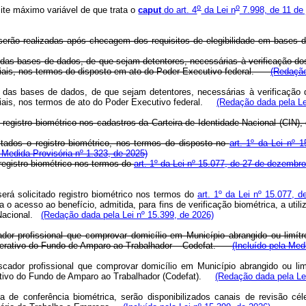
o
o
ite máximo variável de que trata o
caput
do art. 4
da Lei n
7.998, de 11 de 
erão realizadas após checagem dos requisitos de elegibilidade em bases d
 das bases de dados, de que sejam detentores, necessárias à verificação do
ciais, nos termos do disposto em ato do Poder Executivo federal.
(Redação
s das bases de dados, de que sejam detentores, necessárias à verificação
ciais, nos termos de ato do Poder Executivo federal.
(Redação dada pela Le
 registro biométrico nos cadastros da Carteira de Identidade Nacional (CIN)
itados o registro biométrico, nos termos do disposto no
art. 1º da Lei nº
Medida Provisória nº 1.323, de 2025)
 registro biométrico nos termos do
art. 1º da Lei nº 15.077, de 27 de dezembr
será solicitado registro biométrico nos termos do
art. 1º da Lei nº 15.077,
o acesso ao benefício, admitida, para fins de verificação biométrica, a utili
Nacional.
(Redação dada pela Lei nº 15.399, de 2026)
or profissional que comprovar domicílio em Município abrangido ou limítro
liberativo do Fundo de Amparo ao Trabalhador – Codefat.
(Incluído pela Med
scador profissional que comprovar domicílio em Município abrangido ou limí
rativo do Fundo de Amparo ao Trabalhador (Codefat).
(Redação dada pela Lei
 de conferência biométrica, serão disponibilizados canais de revisão céler