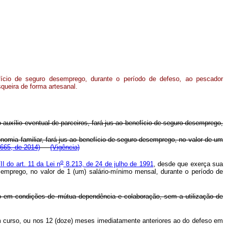
ício de seguro desemprego, durante o período de defeso, ao pescador
squeira de forma artesanal.
auxílio eventual de parceiros, fará jus ao benefício de seguro-desemprego,
nomia familiar, fará jus ao benefício de seguro-desemprego, no valor de um
 665, de 2014)
(Vigência)
o
II do art. 11 da Lei n
8.213, de 24 de julho de 1991
, desde que exerça sua
esemprego, no valor de 1 (um) salário-mínimo mensal, durante o período de
o em condições de mútua dependência e colaboração, sem a utilização de
 em curso, ou nos 12 (doze) meses imediatamente anteriores ao do defeso em