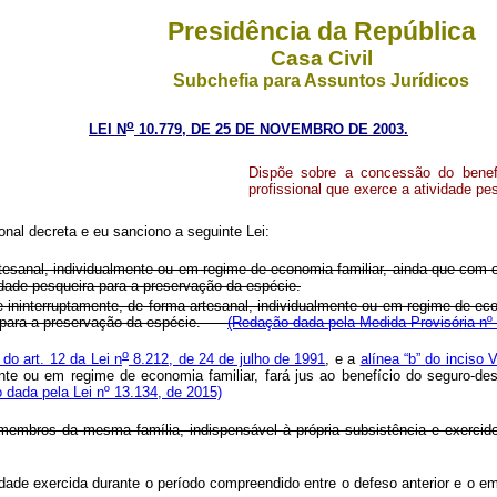
Presidência da República
Casa Civil
Subchefia para Assuntos Jurídicos
o
LEI N
10.779, DE 25 DE NOVEMBRO DE 2003.
Dispõe sobre a concessão do benef
profissional que exerce a atividade pe
nal decreta e eu sanciono a seguinte Lei:
esanal, individualmente ou em regime de economia familiar, ainda que com o 
idade pesqueira para a preservação da espécie.
 ininterruptamente, de forma artesanal, individualmente ou em regime de eco
ira para a preservação da espécie.
(Redação dada pela Medida Provisória nº
o
 do art. 12 da Lei n
8.212, de 24 de julho de 1991
, e a
alínea “b”
do inciso V
lmente ou em regime de economia familiar, fará jus ao benefício do seguro-d
 dada pela Lei nº 13.134, de 2015)
membros da mesma família, indispensável à própria subsistência e exercid
ividade exercida durante o período compreendido entre o defeso anterior e o