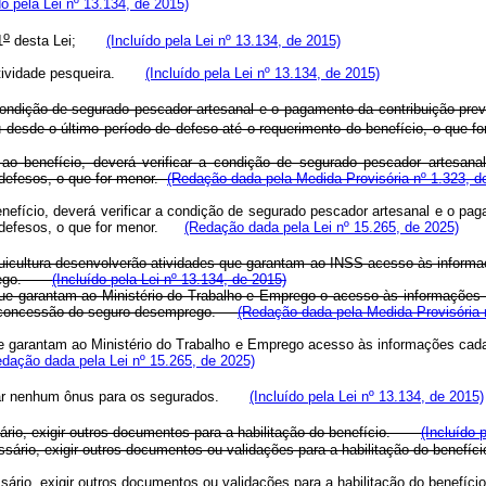
do pela Lei nº 13.134, de 2015)
o
1
desta Lei;
(Incluído pela Lei nº 13.134, de 2015)
a atividade pesqueira.
(Incluído pela Lei nº 13.134, de 2015)
 condição de segurado pescador artesanal e o pagamento da contribuição pre
desde o último período de defeso até o requerimento do benefício, o que for
ao benefício, deverá verificar a condição de segurado pescador artesan
 defesos, o que for menor.
(Redação dada pela Medida Provisória nº 1.323, d
enefício, deverá verificar a condição de segurado pescador artesanal e o pa
re defesos, o que for menor.
(Redação dada pela Lei nº 15.265, de 2025)
quicultura desenvolverão atividades que garantam ao INSS acesso às informa
emprego.
(Incluído pela Lei nº 13.134, de 2015)
que garantam ao Ministério do Trabalho e Emprego o acesso às informações c
 concessão do seguro-desemprego.
(Redação dada pela Medida Provisória 
ue garantam ao Ministério do Trabalho e Emprego acesso às informações cada
edação dada pela Lei nº 15.265, de 2025)
ultar nenhum ônus para os segurados.
(Incluído pela Lei nº 13.134, de 2015)
sário, exigir outros documentos para a habilitação do benefício.
(Incluído 
essário, exigir outros documentos ou validações para a habilitação do bene
ssário, exigir outros documentos ou validações para a habilitação do benef