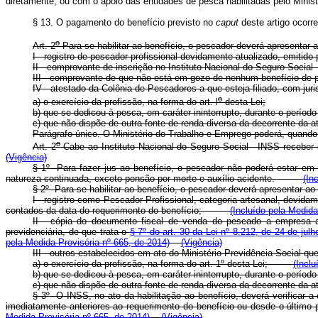
diretamente, ou com o apoio das entidades de pesca habilitadas pelo Minis
§ 13. O pagamento do benefício previsto no
caput
deste artigo ocorr
o
Art. 2
Para se habilitar ao benefício, o pescador deverá apresenta
I - registro de pescador profissional devidamente atualizado, emiti
II - comprovante de inscrição no Instituto Nacional do Seguro Socia
III - comprovante de que não está em gozo de nenhum benefício de pr
IV - atestado da Colônia de Pescadores a que esteja filiado, com jur
o
a) o exercício da profissão, na forma do art. l
desta Lei;
b) que se dedicou à pesca, em caráter ininterrupto, durante o períod
c) que não dispõe de outra fonte de renda diversa da decorrente da a
Parágrafo único. O Ministério do Trabalho e Emprego poderá, quan
o
Art. 2
Cabe ao Instituto Nacional do Seguro Social - INSS recebe
(Vigência)
§ 1
º
Para fazer jus ao benefício, o pescador não poderá estar em g
natureza continuada, exceto pensão por morte e auxílio-acidente.
(In
§ 2
º
Para se habilitar ao benefício, o pescador deverá apresent
I - registro como Pescador Profissional, categoria artesanal, devid
contados da data do requerimento do benefício;
(Incluído pela Medida
II - cópia do documento fiscal de venda do pescado a empresa ad
previdenciária, de que trata o
§ 7
º
do art. 30 da Lei n
º
8.212, de 24 de julh
pela Medida Provisória nº 665, de 2014)
(Vigência)
III - outros estabelecidos em ato do Ministério Previdência So
a) o exercício da profissão, na forma do art. 1
º
desta Lei;
(Inclu
b) que se dedicou à pesca, em caráter ininterrupto, durante o período 
c) que não dispõe de outra fonte de renda diversa da decorrente da 
§ 3
º
O INSS, no ato da habilitação ao benefício, deverá verificar a
imediatamente anteriores ao requerimento do benefício ou desde o último p
Medida Provisória nº 665, de 2014)
(Vigência)