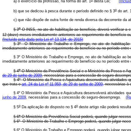
a) o exercício da profissão, na forma do art. 1
desta Lei;
(Incluí
o
b) que se dedicou à pesca durante o período definido no § 3
do art. 
c) que não dispõe de outra fonte de renda diversa da decorrente d
o
§ 3
O INSS, no ato de habilitação ao benefício, deverá verificar a
12 (doze) meses imediatamente anteriores ao requerimento do benefício ou 
(Incluído pela dada pela Lei nº 13.134, de 2015)
§ 3º O Ministério do Trabalho e Emprego, no ato de habilitação 
imediatamente anteriores ao requerimento do benefício ou no período entre
§ 3º O Ministério do Trabalho e Emprego, no ato de habilitação ao b
imediatamente anteriores ao requerimento do benefício ou no período ent
o
§ 4
O Ministério da Previdência Social e o Ministério da Pesca e A
de 29 de junho de 2009
, necessárias para a concessão do seguro-des
§ 4º O Ministério da Pesca e Aquicultura desenvolverá atividades 
que trata o
art. 24 da Lei nº 11.959, de 29 de junho de 2009,
necessárias à
§ 4º O Ministério da Pesca e Aquicultura desenvolverá atividades q
junho de 2009
, necessárias para a concessão do seguro-desemprego.
(R
o
o
§ 5
Da aplicação do disposto no § 4
deste artigo não poderá res
o
§ 6
O Ministério da Previdência Social poderá, quando julgar neces
§ 6º O Ministério do Trabalho e Emprego poderá, quando julgar nec
§ 6º O Ministério do Trabalho e Emprego poderá, quando julgar nece