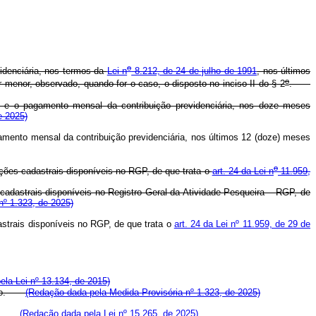
o
videnciária, nos termos da
Lei n
8.212, de 24 de julho de 1991
, nos últimos
o
 menor, observado, quando for o caso, o disposto no inciso II do § 2
.
al e o pagamento mensal da contribuição previdenciária, nos doze meses
e 2025)
gamento mensal da contribuição previdenciária, nos últimos 12 (doze) meses
o
ções cadastrais disponíveis no RGP, de que trata o
art. 24 da Lei n
11.959,
adastrais disponíveis no Registro Geral da Atividade Pesqueira – RGP, de
nº 1.323, de 2025)
strais disponíveis no RGP, de que trata o
art. 24 da Lei nº 11.959, de 29 de
pela Lei nº 13.134, de 2015)
fício.
(Redação dada pela Medida Provisória nº 1.323, de 2025)
ício.
(Redação dada pela Lei nº 15.265, de 2025)