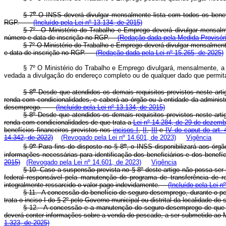
o
§ 7
O INSS deverá divulgar mensalmente lista com todos os benefi
RGP.
(Incluído pela Lei nº 13.134, de 2015)
§ 7º O Ministério do Trabalho e Emprego deverá divulgar mensalm
número e data de inscrição no RGP.
(Redação dada pela Medida Provisóri
§ 7º O Ministério do Trabalho e Emprego deverá divulgar mensalment
e data de inscrição no RGP.
(Redação dada pela Lei nº 15.265, de 2025)
§ 7º O Ministério do Trabalho e Emprego divulgará, mensalmente, a
vedada a divulgação do endereço completo ou de qualquer dado que permita a
o
§ 8
Desde que atendidos os demais requisitos previstos neste artig
renda com condicionalidades, e caberá ao órgão ou à entidade da admini
desemprego.
(Incluído pela Lei nº 13.134, de 2015)
§ 8º
Desde que atendidos os demais requisitos previstos neste artig
renda com condicionalidades de que trata a
Lei nº 14.284, de 29 de dezemb
benefícios financeiros previstos nos
incisos I
,
II
,
III
e
IV do caput do art.
14.342, de 2022)
(Revogado pela Lei nº 14.601, de 2023)
Vigência
o
o
§ 9
Para fins do disposto no § 8
, o INSS disponibilizará aos órg
informações necessárias para identificação dos beneficiários e dos ben
2015)
(Revogado pela Lei nº 14.601, de 2023)
Vigência
§ 10. Caso a suspensão prevista no § 8º deste artigo não possa ser 
federal responsável pela manutenção do programa de transferência de re
integralmente ressarcido o valor pago indevidamente.
(Incluído pela Lei n
§ 11. A
concessão
do benefício de seguro-desemprego, durante o per
trata o inciso I do § 2º pelo Governo municipal ou distrital da localidade d
§ 12. A concessão e a manutenção do seguro-desemprego de que trat
deverá conter informações sobre a venda do pescado, a ser submetido ao 
1.323, de 2025)