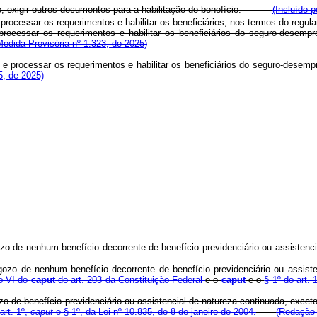
, exigir outros documentos para a habilitação do benefício.
(Incluído 
e processar os requerimentos e habilitar os beneficiários, nos termos do r
ocessar os requerimentos e habilitar os beneficiários do seguro-desempr
edida Provisória nº 1.323, de 2025)
e processar os requerimentos e habilitar os beneficiários do seguro-desempr
5, de 2025)
ozo de nenhum benefício decorrente de benefício previdenciário ou assisten
ozo de nenhum benefício decorrente de benefício previdenciário ou assiste
so VI do
caput
do art. 203 da Constituição Federal
e o
caput
e o
§ 1º do art. 
o de benefício previdenciário ou assistencial de natureza continuada, exceto
art. 1º,
caput
e § 1º, da Lei nº 10.835, de 8 de janeiro de 2004.
(Redação 