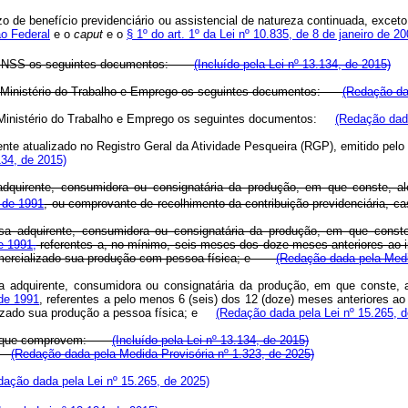
o de benefício previdenciário ou assistencial de natureza continuada, exceto
ão Federal
e o
caput
e o
§ 1º do art. 1º da Lei nº 10.835, de 8 de janeiro de 20
r ao INSS os seguintes documentos:
(Incluído pela Lei nº 13.134, de 2015)
 ao Ministério do Trabalho e Emprego os seguintes documentos:
(Redação da
 ao Ministério do Trabalho e Emprego os seguintes documentos:
(Redação dada
amente atualizado no Registro Geral da Atividade Pesqueira (RGP), emitido pe
134, de 2015)
quirente, consumidora ou consignatária da produção, em que conste, além
 de 1991
, ou comprovante de recolhimento da contribuição previdenciária,
a adquirente, consumidora ou consignatária da produção, em que constem 
de 1991,
referentes a, no mínimo, seis meses dos doze meses anteriores ao in
 comercializado sua produção com pessoa física; e
(Redação dada pela Medi
adquirente, consumidora ou consignatária da produção, em que conste, alé
 de 1991
, referentes a pelo menos 6 (seis) dos 12 (doze) meses anteriores ao
lizado sua produção a pessoa física; e
(Redação dada pela Lei nº 15.265, d
ocial que comprovem:
(Incluído pela Lei nº 13.134, de 2015)
m:
(Redação dada pela Medida Provisória nº 1.323, de 2025)
dação dada pela Lei nº 15.265, de 2025)