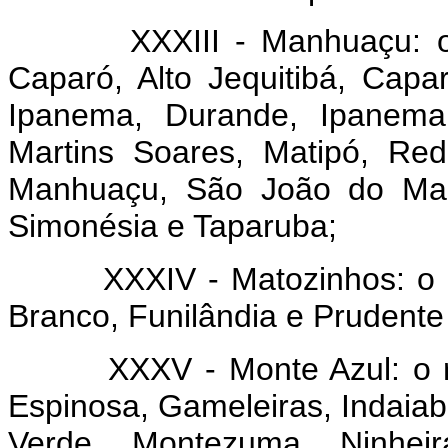
XXXIII - Manhuaçu: o res
Caparó, Alto Jequitibá, Capa
Ipanema, Durande, Ipanema,
Martins Soares, Matipó, Re
Manhuaçu, São João do Man
Simonésia e Taparuba;
XXXIV - Matozinhos: o res
Branco, Funilândia e Prudente
XXXV - Monte Azul: o respe
Espinosa, Gameleiras, Indaia
Verde, Montezuma, Ninheir