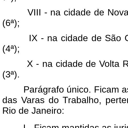
VIII - na cidade de Nova I
(6ª);
IX - na cidade de São Gon
(4ª);
X - na cidade de Volta Red
(3ª).
Parágrafo único. Ficam assi
das Varas do Trabalho, pert
Rio de Janeiro:
I - Ficam mantidas as juris