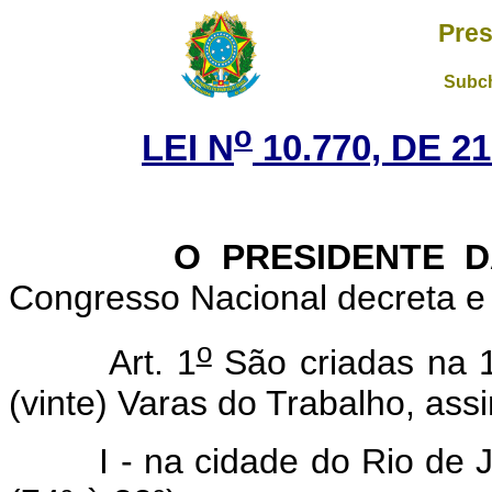
Pres
Subch
o
LEI N
10.770, DE 
O PRESIDENTE DA 
Congresso Nacional decreta e 
o
Art. 1
São criadas na 1
(vinte) Varas do Trabalho, assi
I - na cidade do Rio de Jan